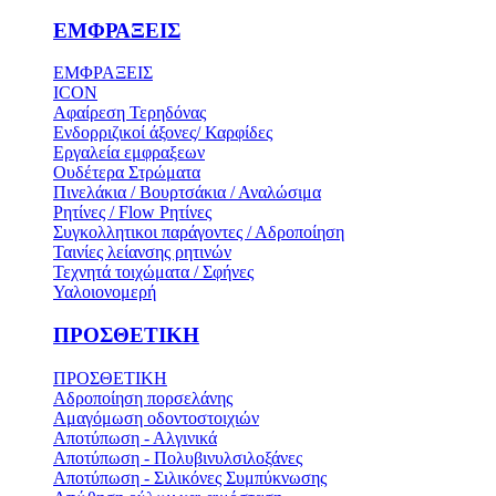
ΕΜΦΡΑΞΕΙΣ
ΕΜΦΡΑΞΕΙΣ
ICON
Αφαίρεση Τερηδόνας
Ενδορριζικοί άξονες/ Καρφίδες
Εργαλεία εμφραξεων
Ουδέτερα Στρώματα
Πινελάκια / Βουρτσάκια / Αναλώσιμα
Ρητίνες / Flow Ρητίνες
Συγκολλητικοι παράγοντες / Αδροποίηση
Ταινίες λείανσης ρητινών
Τεχνητά τοιχώματα / Σφήνες
Υαλοιονομερή
ΠΡΟΣΘΕΤΙΚΗ
ΠΡΟΣΘΕΤΙΚΗ
Αδροποίηση πορσελάνης
Αμαγόμωση οδοντοστοιχιών
Αποτύπωση - Αλγινικά
Αποτύπωση - Πολυβινυλσιλοξάνες
Αποτύπωση - Σιλικόνες Συμπύκνωσης