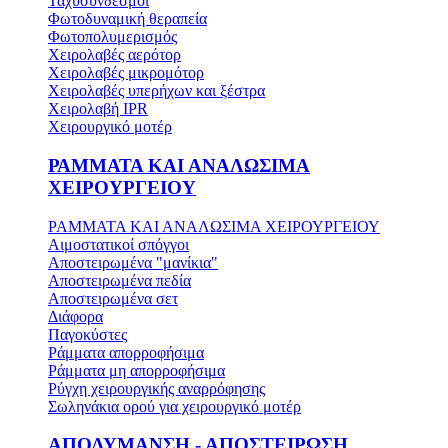
Ταχυσύνδεσμοι
Φωτοδυναμική θεραπεία
Φωτοπολυμερισμός
Χειρολαβές αερότορ
Χειρολαβές μικρομότορ
Χειρολαβές υπερήχων και ξέστρα
Χειρολαβή IPR
Χειρουργικό μοτέρ
ΡΑΜΜΑΤΑ ΚΑΙ ΑΝΑΛΩΣΙΜΑ
ΧΕΙΡΟΥΡΓΕΙΟΥ
ΡΑΜΜΑΤΑ ΚΑΙ ΑΝΑΛΩΣΙΜΑ ΧΕΙΡΟΥΡΓΕΙΟΥ
Αιμοστατικοί σπόγγοι
Αποστειρωμένα "μανίκια"
Αποστειρωμένα πεδία
Αποστειρωμένα σετ
Διάφορα
Παγοκύστες
Ράμματα απορροφήσιμα
Ράμματα μη απορροφήσιμα
Ρύγχη χειρουργικής αναρρόφησης
Σωληνάκια ορού για χειρουργικό μοτέρ
ΑΠΟΛΥΜΑΝΣΗ - ΑΠΟΣΤΕΙΡΩΣΗ