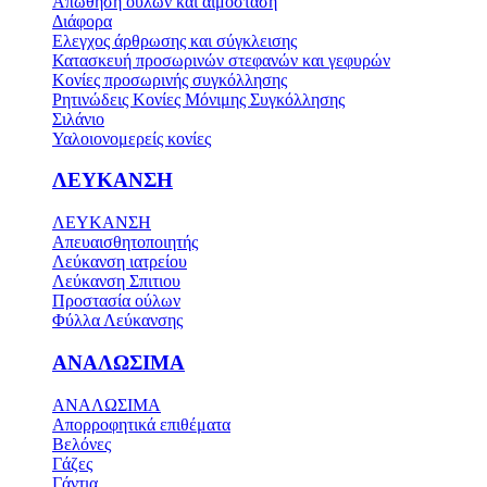
Απώθηση ούλων και αιμόσταση
Διάφορα
Ελεγχος άρθρωσης και σύγκλεισης
Κατασκευή προσωρινών στεφανών και γεφυρών
Κονίες προσωρινής συγκόλλησης
Ρητινώδεις Κονίες Μόνιμης Συγκόλλησης
Σιλάνιο
Υαλοιονομερείς κονίες
ΛΕΥΚΑΝΣΗ
ΛΕΥΚΑΝΣΗ
Απευαισθητοποιητής
Λεύκανση ιατρείου
Λεύκανση Σπιτιου
Προστασία ούλων
Φύλλα Λεύκανσης
ΑΝΑΛΩΣΙΜΑ
ΑΝΑΛΩΣΙΜΑ
Απορροφητικά επιθέματα
Βελόνες
Γάζες
Γάντια