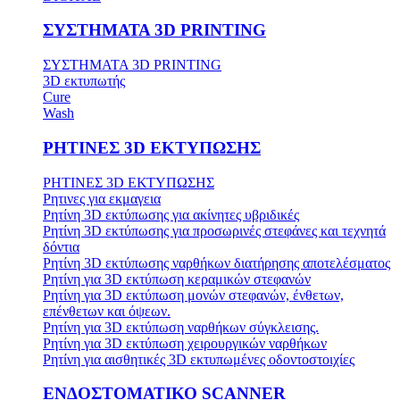
ΣΥΣΤΗΜΑΤΑ 3D PRINTING
ΣΥΣΤΗΜΑΤΑ 3D PRINTING
3D εκτυπωτής
Cure
Wash
ΡΗΤΙΝΕΣ 3D ΕΚΤΥΠΩΣΗΣ
ΡΗΤΙΝΕΣ 3D ΕΚΤΥΠΩΣΗΣ
Ρητινες για εκμαγεια
Ρητίνη 3D εκτύπωσης για ακίνητες υβριδικές
Ρητίνη 3D εκτύπωσης για προσωρινές στεφάνες και τεχνητά
δόντια
Ρητίνη 3D εκτύπωσης ναρθήκων διατήρησης αποτελέσματος
Ρητίνη για 3D εκτύπωση κεραμικών στεφανών
Ρητίνη για 3D εκτύπωση μονών στεφανών, ένθετων,
επένθετων και όψεων.
Ρητίνη για 3D εκτύπωση ναρθήκων σύγκλεισης.
Ρητίνη για 3D εκτύπωση χειρουργικών ναρθήκων
Ρητίνη για αισθητικές 3D εκτυπωμένες οδοντοστοιχίες
ΕΝΔΟΣΤΟΜΑΤΙΚΟ SCANNER