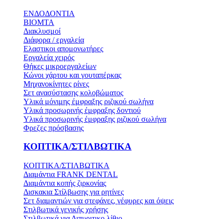
ΕΝΔΟΔΟΝΤΙΑ
BIOMTA
Διακλυσμοί
Διάφορα / εργαλεία
Ελαστικοι απομονωτήρες
Εργαλεία χειρός
Θήκες μικροεργαλείων
Κώνοι χάρτου και γουταπέρκας
Μηχανοκίνητες ρίνες
Σετ ανασύστασης κολοβώματος
Υλικά μόνιμης έμφραξης ριζικού σωλήνα
Υλικά προσωρινής έμφραξης δοντιού
Υλικά προσωρινής έμφραξης ριζικού σωλήνα
Φρεζες πρόσβασης
ΚΟΠΤΙΚΑ/ΣΤΙΛΒΩΤΙΚΑ
ΚΟΠΤΙΚΑ/ΣΤΙΛΒΩΤΙΚΑ
Διαμάντια FRANK DENTAL
Διαμάντια κοπής ζιρκονίας
Δισκακια Στίλβωσης για ρητίνες
Σετ διαμαντιών για στεφάνες, γέφυρες και όψεις
Στιλβωτικά γενικής χρήσης
Στιλβωτικά για Διπυριτικο λίθιο