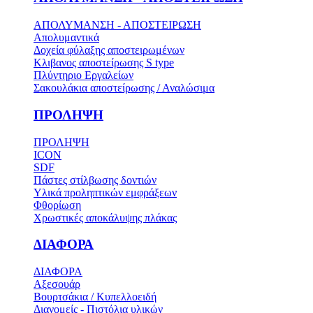
ΑΠΟΛΥΜΑΝΣΗ - ΑΠΟΣΤΕΙΡΩΣΗ
Απολυμαντικά
Δοχεία φύλαξης αποστειρωμένων
Κλιβανος αποστείρωσης S type
Πλύντηριο Εργαλείων
Σακουλάκια αποστείρωσης / Αναλώσιμα
ΠΡΟΛΗΨΗ
ΠΡΟΛΗΨΗ
ICON
SDF
Πάστες στίλβωσης δοντιών
Υλικά προληπτικών εμφράξεων
Φθορίωση
Χρωστικές αποκάλυψης πλάκας
ΔΙΑΦΟΡΑ
ΔΙΑΦΟΡΑ
Αξεσουάρ
Βουρτσάκια / Κυπελλοειδή
Διανομείς - Πιστόλια υλικών