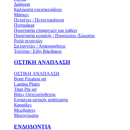
Διάφορα
Καλύματα ερεισικεφάλου
Μάσκες
Πετσέτες / Πετσετοκάτοχα
Ποτηράκια
Προστασία επιφανειών και λαβών
Προστασία κεφαλής / Προσώπου /Σώματος
Ρολά πετσετών
Σιελαντλίες / Αναρροφήσεις
Τολύπια / Είδη Βάμβακος
ΟΣΤΙΚH ΑΝΑΠΛΑΣH
ΟΣΤΙΚH ΑΝΑΠΛΑΣH
Bone Fixation set
Lamina Plates
Titan Pin set
Βίδες Οστεοσύνθεσης
Εργαλεια οστικής ανάπλασης
Καρφίδες
Μεμβράνες
Μοσχεύματα
ΕΝΔΟΔΟΝΤΙΑ