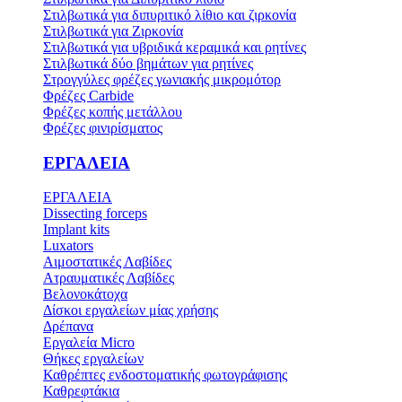
Στιλβωτικά για διπυριτικό λίθιο και ζιρκονία
Στιλβωτικά για Ζιρκονία
Στιλβωτικά για υβριδικά κεραμικά και ρητίνες
Στιλβωτικά δύο βημάτων για ρητίνες
Στρογγύλες φρέζες γωνιακής μικρομότορ
Φρέζες Carbide
Φρέζες κοπής μετάλλου
Φρέζες φινιρίσματος
ΕΡΓΑΛΕΙΑ
ΕΡΓΑΛΕΙΑ
Dissecting forceps
Implant kits
Luxators
Αιμοστατικές Λαβίδες
Ατραυματικές Λαβίδες
Βελονοκάτοχα
Δίσκοι εργαλείων μίας χρήσης
Δρέπανα
Εργαλεία Micro
Θήκες εργαλείων
Καθρέπτες ενδοστοματικής φωτογράφισης
Καθρεφτάκια