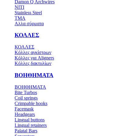
Damon Q Archwires
NITI
Stainless Steel
TMA
Αλλα σύρματα
ΚΟΛΛΕΣ
ΚΟΛΛΕΣ
Κόλλες αγκίστρων
Κόλλες για Aligners
Κόλλες δακτυλίων
ΒΟΗΘΗΜΑΤΑ
ΒΟΗΘΗΜΑΤΑ
Bite Turbos
Coil springs
Crimpable hooks
Facemask
Headgears
Lingual buttons
Lingual retainers
Palatal Bars