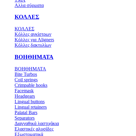
Αλλα σύρματα
ΚΟΛΛΕΣ
ΚΟΛΛΕΣ
Κόλλες αγκίστρων
Κόλλες για Aligners
Κόλλες δακτυλίων
ΒΟΗΘΗΜΑΤΑ
ΒΟΗΘΗΜΑΤΑ
Bite Turbos
Coil springs
Crimpable hooks
Facemask
Headgears
Lingual buttons
Lingual retainers
Palatal Bars
Separators
Διαγναθικά λαστιχάκια
Ελαστικές αλυσίδες
Εξωστοματικά