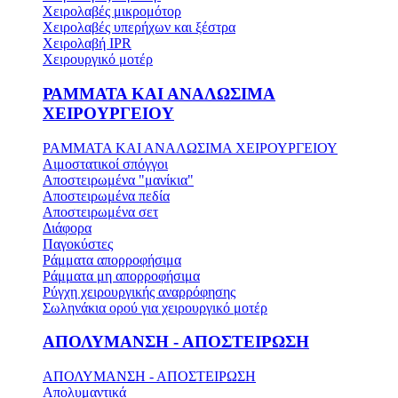
Χειρολαβές μικρομότορ
Χειρολαβές υπερήχων και ξέστρα
Χειρολαβή IPR
Χειρουργικό μοτέρ
ΡΑΜΜΑΤΑ ΚΑΙ ΑΝΑΛΩΣΙΜΑ
ΧΕΙΡΟΥΡΓΕΙΟΥ
ΡΑΜΜΑΤΑ ΚΑΙ ΑΝΑΛΩΣΙΜΑ ΧΕΙΡΟΥΡΓΕΙΟΥ
Αιμοστατικοί σπόγγοι
Αποστειρωμένα "μανίκια"
Αποστειρωμένα πεδία
Αποστειρωμένα σετ
Διάφορα
Παγοκύστες
Ράμματα απορροφήσιμα
Ράμματα μη απορροφήσιμα
Ρύγχη χειρουργικής αναρρόφησης
Σωληνάκια ορού για χειρουργικό μοτέρ
ΑΠΟΛΥΜΑΝΣΗ - ΑΠΟΣΤΕΙΡΩΣΗ
ΑΠΟΛΥΜΑΝΣΗ - ΑΠΟΣΤΕΙΡΩΣΗ
Απολυμαντικά