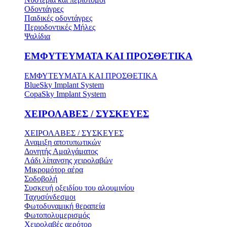
Οδοντάγρες
Παιδικές οδοντάγρες
Περιοδοντικές Μήλες
Ψαλίδια
ΕΜΦΥΤΕΥΜΑΤΑ ΚΑΙ ΠΡΟΣΘΕΤΙΚΑ
ΕΜΦΥΤΕΥΜΑΤΑ ΚΑΙ ΠΡΟΣΘΕΤΙΚΑ
BlueSky Implant System
CopaSky Implant System
ΧΕΙΡΟΛΑΒΕΣ / ΣΥΣΚΕΥΕΣ
ΧΕΙΡΟΛΑΒΕΣ / ΣΥΣΚΕΥΕΣ
Αναμιξη αποτυπωτικών
Δονητής Αμαλγάματος
Λάδι λίπανσης χειρολαβών
Μικρομότορ αέρα
Σοδοβολή
Συσκευή οξειδίου του αλουμινίου
Ταχυσύνδεσμοι
Φωτοδυναμική θεραπεία
Φωτοπολυμερισμός
Χειρολαβές αερότορ