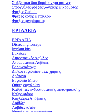
Στιλβωτικά δύο βημάτων για ρητίνες
Στρογγύλες φρέζες γωνιακής μικρομότορ
Φρέζες Carbide
Φρέζες κοπής μετάλλου
Φρέζες φινιρίσματος
ΕΡΓΑΛΕΙΑ
ΕΡΓΑΛΕΙΑ
Dissecting forceps
Implant kits
Luxators
Αιμοστατικές Λαβίδες
Ατραυματικές Λαβίδες
Βελονοκάτοχα
Δίσκοι εργαλείων μίας χρήσης
Δρέπανα
Εργαλεία Micro
Θήκες εργαλείων
Καθρέπτες ενδοστοματικής φωτογράφισης
Καθρεφτάκια
Κοχλιάρια Απόξεσης
Λαβίδες
Λαβίδες ιστών
Νυστέρια και περιοτόμοι