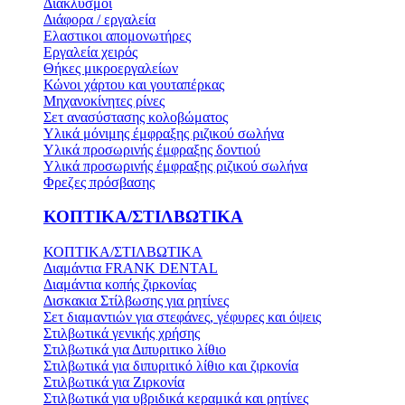
Διακλυσμοί
Διάφορα / εργαλεία
Ελαστικοι απομονωτήρες
Εργαλεία χειρός
Θήκες μικροεργαλείων
Κώνοι χάρτου και γουταπέρκας
Μηχανοκίνητες ρίνες
Σετ ανασύστασης κολοβώματος
Υλικά μόνιμης έμφραξης ριζικού σωλήνα
Υλικά προσωρινής έμφραξης δοντιού
Υλικά προσωρινής έμφραξης ριζικού σωλήνα
Φρεζες πρόσβασης
ΚΟΠΤΙΚΑ/ΣΤΙΛΒΩΤΙΚΑ
ΚΟΠΤΙΚΑ/ΣΤΙΛΒΩΤΙΚΑ
Διαμάντια FRANK DENTAL
Διαμάντια κοπής ζιρκονίας
Δισκακια Στίλβωσης για ρητίνες
Σετ διαμαντιών για στεφάνες, γέφυρες και όψεις
Στιλβωτικά γενικής χρήσης
Στιλβωτικά για Διπυριτικο λίθιο
Στιλβωτικά για διπυριτικό λίθιο και ζιρκονία
Στιλβωτικά για Ζιρκονία
Στιλβωτικά για υβριδικά κεραμικά και ρητίνες