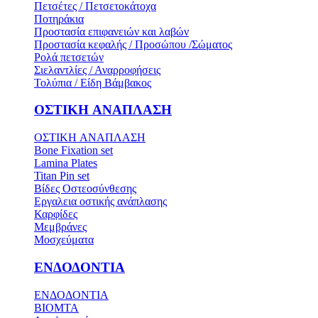
Πετσέτες / Πετσετοκάτοχα
Ποτηράκια
Προστασία επιφανειών και λαβών
Προστασία κεφαλής / Προσώπου /Σώματος
Ρολά πετσετών
Σιελαντλίες / Αναρροφήσεις
Τολύπια / Είδη Βάμβακος
ΟΣΤΙΚH ΑΝΑΠΛΑΣH
ΟΣΤΙΚH ΑΝΑΠΛΑΣH
Bone Fixation set
Lamina Plates
Titan Pin set
Βίδες Οστεοσύνθεσης
Εργαλεια οστικής ανάπλασης
Καρφίδες
Μεμβράνες
Μοσχεύματα
ΕΝΔΟΔΟΝΤΙΑ
ΕΝΔΟΔΟΝΤΙΑ
BIOMTA