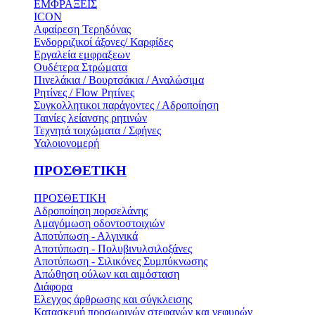
ΕΜΦΡΑΞΕΙΣ
ICON
Αφαίρεση Τερηδόνας
Ενδορριζικοί άξονες/ Καρφίδες
Εργαλεία εμφραξεων
Ουδέτερα Στρώματα
Πινελάκια / Βουρτσάκια / Αναλώσιμα
Ρητίνες / Flow Ρητίνες
Συγκολλητικοι παράγοντες / Αδροποίηση
Ταινίες λείανσης ρητινών
Τεχνητά τοιχώματα / Σφήνες
Υαλοιονομερή
ΠΡΟΣΘΕΤΙΚΗ
ΠΡΟΣΘΕΤΙΚΗ
Αδροποίηση πορσελάνης
Αμαγόμωση οδοντοστοιχιών
Αποτύπωση - Αλγινικά
Αποτύπωση - Πολυβινυλσιλοξάνες
Αποτύπωση - Σιλικόνες Συμπύκνωσης
Απώθηση ούλων και αιμόσταση
Διάφορα
Ελεγχος άρθρωσης και σύγκλεισης
Κατασκευή προσωρινών στεφανών και γεφυρών