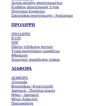
Δοχεία φύλαξης αποστειρωμένων
Κλιβανος αποστείρωσης S type
Πλύντηριο Εργαλείων
Σακουλάκια αποστείρωσης / Αναλώσιμα
ΠΡΟΛΗΨΗ
ΠΡΟΛΗΨΗ
ICON
SDF
Πάστες στίλβωσης δοντιών
Υλικά προληπτικών εμφράξεων
Φθορίωση
Χρωστικές αποκάλυψης πλάκας
ΔΙΑΦΟΡΑ
ΔΙΑΦΟΡΑ
Αξεσουάρ
Βουρτσάκια / Κυπελλοειδή
Διανομείς - Πιστόλια υλικών
Θήκες - Διανομείς
Μπωλ Ανάμειξης
Παρειοκάτοχα