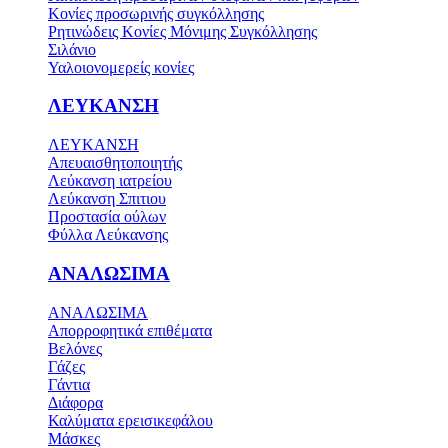
Κονίες προσωρινής συγκόλλησης
Ρητινώδεις Κονίες Μόνιμης Συγκόλλησης
Σιλάνιο
Υαλοιονομερείς κονίες
ΛΕΥΚΑΝΣΗ
ΛΕΥΚΑΝΣΗ
Απευαισθητοποιητής
Λεύκανση ιατρείου
Λεύκανση Σπιτιου
Προστασία ούλων
Φύλλα Λεύκανσης
ΑΝΑΛΩΣΙΜΑ
ΑΝΑΛΩΣΙΜΑ
Απορροφητικά επιθέματα
Βελόνες
Γάζες
Γάντια
Διάφορα
Καλύματα ερεισικεφάλου
Μάσκες