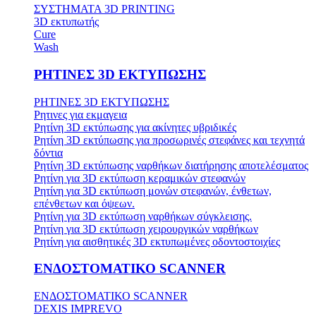
ΣΥΣΤΗΜΑΤΑ 3D PRINTING
3D εκτυπωτής
Cure
Wash
ΡΗΤΙΝΕΣ 3D ΕΚΤΥΠΩΣΗΣ
ΡΗΤΙΝΕΣ 3D ΕΚΤΥΠΩΣΗΣ
Ρητινες για εκμαγεια
Ρητίνη 3D εκτύπωσης για ακίνητες υβριδικές
Ρητίνη 3D εκτύπωσης για προσωρινές στεφάνες και τεχνητά
δόντια
Ρητίνη 3D εκτύπωσης ναρθήκων διατήρησης αποτελέσματος
Ρητίνη για 3D εκτύπωση κεραμικών στεφανών
Ρητίνη για 3D εκτύπωση μονών στεφανών, ένθετων,
επένθετων και όψεων.
Ρητίνη για 3D εκτύπωση ναρθήκων σύγκλεισης.
Ρητίνη για 3D εκτύπωση χειρουργικών ναρθήκων
Ρητίνη για αισθητικές 3D εκτυπωμένες οδοντοστοιχίες
ΕΝΔΟΣΤΟΜΑΤΙΚΟ SCANNER
ΕΝΔΟΣΤΟΜΑΤΙΚΟ SCANNER
DEXIS IMPREVO