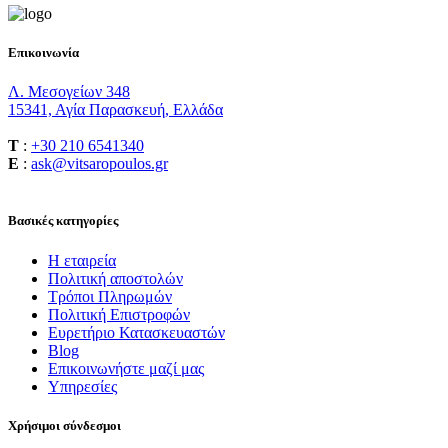
Επικοινωνία
Λ. Μεσογείων 348
15341, Αγία Παρασκευή, Ελλάδα
T
:
+30 210 6541340
E
:
ask@vitsaropoulos.gr
Βασικές κατηγορίες
Η εταιρεία
Πολιτική αποστολών
Τρόποι Πληρωμών
Πολιτική Επιστροφών
Ευρετήριο Κατασκευαστών
Blog
Επικοινωνήστε μαζί μας
Υπηρεσίες
Χρήσιμοι σύνδεσμοι