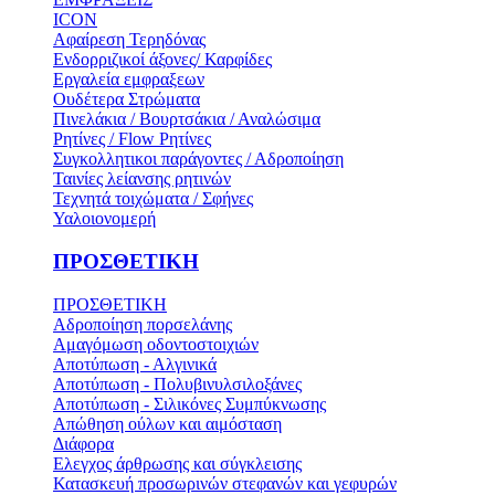
ICON
Αφαίρεση Τερηδόνας
Ενδορριζικοί άξονες/ Καρφίδες
Εργαλεία εμφραξεων
Ουδέτερα Στρώματα
Πινελάκια / Βουρτσάκια / Αναλώσιμα
Ρητίνες / Flow Ρητίνες
Συγκολλητικοι παράγοντες / Αδροποίηση
Ταινίες λείανσης ρητινών
Τεχνητά τοιχώματα / Σφήνες
Υαλοιονομερή
ΠΡΟΣΘΕΤΙΚΗ
ΠΡΟΣΘΕΤΙΚΗ
Αδροποίηση πορσελάνης
Αμαγόμωση οδοντοστοιχιών
Αποτύπωση - Αλγινικά
Αποτύπωση - Πολυβινυλσιλοξάνες
Αποτύπωση - Σιλικόνες Συμπύκνωσης
Απώθηση ούλων και αιμόσταση
Διάφορα
Ελεγχος άρθρωσης και σύγκλεισης
Κατασκευή προσωρινών στεφανών και γεφυρών