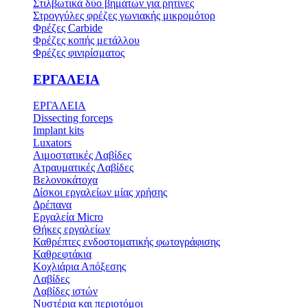
Στιλβωτικά δύο βημάτων για ρητίνες
Στρογγύλες φρέζες γωνιακής μικρομότορ
Φρέζες Carbide
Φρέζες κοπής μετάλλου
Φρέζες φινιρίσματος
ΕΡΓΑΛΕΙΑ
ΕΡΓΑΛΕΙΑ
Dissecting forceps
Implant kits
Luxators
Αιμοστατικές Λαβίδες
Ατραυματικές Λαβίδες
Βελονοκάτοχα
Δίσκοι εργαλείων μίας χρήσης
Δρέπανα
Εργαλεία Micro
Θήκες εργαλείων
Καθρέπτες ενδοστοματικής φωτογράφισης
Καθρεφτάκια
Κοχλιάρια Απόξεσης
Λαβίδες
Λαβίδες ιστών
Νυστέρια και περιοτόμοι