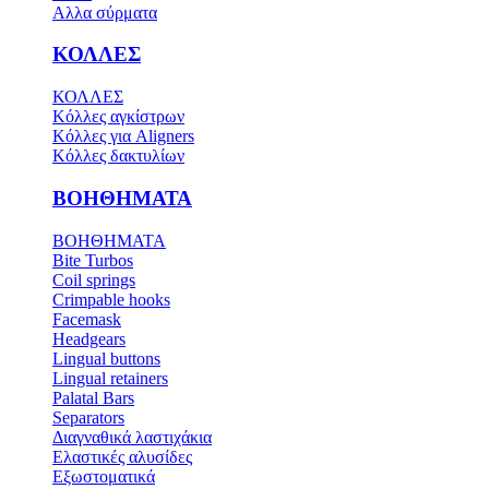
Αλλα σύρματα
ΚΟΛΛΕΣ
ΚΟΛΛΕΣ
Κόλλες αγκίστρων
Κόλλες για Aligners
Κόλλες δακτυλίων
ΒΟΗΘΗΜΑΤΑ
ΒΟΗΘΗΜΑΤΑ
Bite Turbos
Coil springs
Crimpable hooks
Facemask
Headgears
Lingual buttons
Lingual retainers
Palatal Bars
Separators
Διαγναθικά λαστιχάκια
Ελαστικές αλυσίδες
Εξωστοματικά