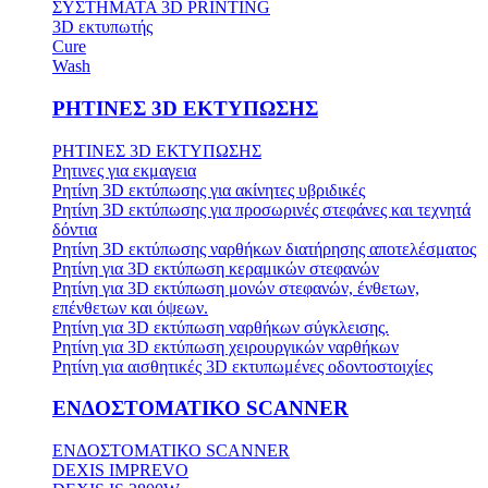
ΣΥΣΤΗΜΑΤΑ 3D PRINTING
3D εκτυπωτής
Cure
Wash
ΡΗΤΙΝΕΣ 3D ΕΚΤΥΠΩΣΗΣ
ΡΗΤΙΝΕΣ 3D ΕΚΤΥΠΩΣΗΣ
Ρητινες για εκμαγεια
Ρητίνη 3D εκτύπωσης για ακίνητες υβριδικές
Ρητίνη 3D εκτύπωσης για προσωρινές στεφάνες και τεχνητά
δόντια
Ρητίνη 3D εκτύπωσης ναρθήκων διατήρησης αποτελέσματος
Ρητίνη για 3D εκτύπωση κεραμικών στεφανών
Ρητίνη για 3D εκτύπωση μονών στεφανών, ένθετων,
επένθετων και όψεων.
Ρητίνη για 3D εκτύπωση ναρθήκων σύγκλεισης.
Ρητίνη για 3D εκτύπωση χειρουργικών ναρθήκων
Ρητίνη για αισθητικές 3D εκτυπωμένες οδοντοστοιχίες
ΕΝΔΟΣΤΟΜΑΤΙΚΟ SCANNER
ΕΝΔΟΣΤΟΜΑΤΙΚΟ SCANNER
DEXIS IMPREVO