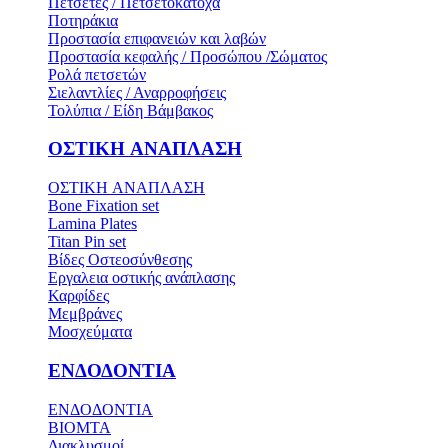
Πετσέτες / Πετσετοκάτοχα
Ποτηράκια
Προστασία επιφανειών και λαβών
Προστασία κεφαλής / Προσώπου /Σώματος
Ρολά πετσετών
Σιελαντλίες / Αναρροφήσεις
Τολύπια / Είδη Βάμβακος
ΟΣΤΙΚH ΑΝΑΠΛΑΣH
ΟΣΤΙΚH ΑΝΑΠΛΑΣH
Bone Fixation set
Lamina Plates
Titan Pin set
Βίδες Οστεοσύνθεσης
Εργαλεια οστικής ανάπλασης
Καρφίδες
Μεμβράνες
Μοσχεύματα
ΕΝΔΟΔΟΝΤΙΑ
ΕΝΔΟΔΟΝΤΙΑ
BIOMTA
Διακλυσμοί