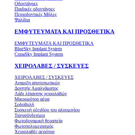
Οδοντάγρες
Παιδικές οδοντάγρες
Περιοδοντικές Μήλες
Ψαλίδια
ΕΜΦΥΤΕΥΜΑΤΑ ΚΑΙ ΠΡΟΣΘΕΤΙΚΑ
ΕΜΦΥΤΕΥΜΑΤΑ ΚΑΙ ΠΡΟΣΘΕΤΙΚΑ
BlueSky Implant System
CopaSky Implant System
ΧΕΙΡΟΛΑΒΕΣ / ΣΥΣΚΕΥΕΣ
ΧΕΙΡΟΛΑΒΕΣ / ΣΥΣΚΕΥΕΣ
Αναμιξη αποτυπωτικών
Δονητής Αμαλγάματος
Λάδι λίπανσης χειρολαβών
Μικρομότορ αέρα
Σοδοβολή
Συσκευή οξειδίου του αλουμινίου
Ταχυσύνδεσμοι
Φωτοδυναμική θεραπεία
Φωτοπολυμερισμός
Χειρολαβές αερότορ