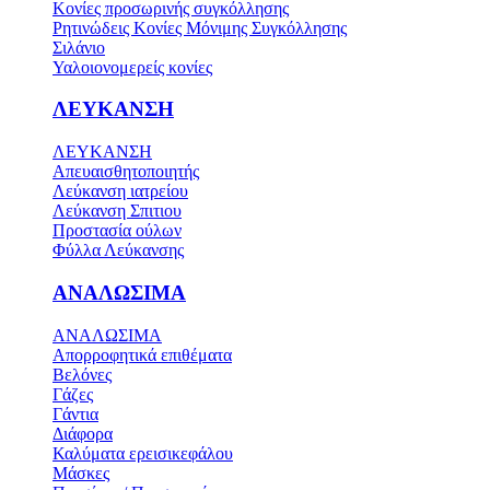
Κονίες προσωρινής συγκόλλησης
Ρητινώδεις Κονίες Μόνιμης Συγκόλλησης
Σιλάνιο
Υαλοιονομερείς κονίες
ΛΕΥΚΑΝΣΗ
ΛΕΥΚΑΝΣΗ
Απευαισθητοποιητής
Λεύκανση ιατρείου
Λεύκανση Σπιτιου
Προστασία ούλων
Φύλλα Λεύκανσης
ΑΝΑΛΩΣΙΜΑ
ΑΝΑΛΩΣΙΜΑ
Απορροφητικά επιθέματα
Βελόνες
Γάζες
Γάντια
Διάφορα
Καλύματα ερεισικεφάλου
Μάσκες