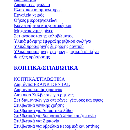
Διάφορα / εργαλεία
Ελαστικοι απομονωτήρες
Εργαλεία χειρός
Θήκες μικροεργαλείων
Κώνοι χάρτου και γουταπέρκας
Μηχανοκίνητες ρίνες
Σετ ανασύστασης κολοβώματος
Υλικά μόνιμης έμφραξης ριζικού σωλήνα
Υλικά προσωρινής έμφραξης δοντιού
Υλικά προσωρινής έμφραξης ριζικού σωλήνα
Φρεζες πρόσβασης
ΚΟΠΤΙΚΑ/ΣΤΙΛΒΩΤΙΚΑ
ΚΟΠΤΙΚΑ/ΣΤΙΛΒΩΤΙΚΑ
Διαμάντια FRANK DENTAL
Διαμάντια κοπής ζιρκονίας
Δισκακια Στίλβωσης για ρητίνες
Σετ διαμαντιών για στεφάνες, γέφυρες και όψεις
Στιλβωτικά γενικής χρήσης
Στιλβωτικά για Διπυριτικο λίθιο
Στιλβωτικά για διπυριτικό λίθιο και ζιρκονία
Στιλβωτικά για Ζιρκονία
Στιλβωτικά για υβριδικά κεραμικά και ρητίνες