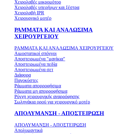
Χειρολαβές μικρομότορ
Χειρολαβές υπερήχων και ξέστρα
Χειρολαβή IPR
Χειρουργικό μοτέρ
ΡΑΜΜΑΤΑ ΚΑΙ ΑΝΑΛΩΣΙΜΑ
ΧΕΙΡΟΥΡΓΕΙΟΥ
ΡΑΜΜΑΤΑ ΚΑΙ ΑΝΑΛΩΣΙΜΑ ΧΕΙΡΟΥΡΓΕΙΟΥ
Αιμοστατικοί σπόγγοι
Αποστειρωμένα "μανίκια"
Αποστειρωμένα πεδία
Αποστειρωμένα σετ
Διάφορα
Παγοκύστες
Ράμματα απορροφήσιμα
Ράμματα μη απορροφήσιμα
Ρύγχη χειρουργικής αναρρόφησης
Σωληνάκια ορού για χειρουργικό μοτέρ
ΑΠΟΛΥΜΑΝΣΗ - ΑΠΟΣΤΕΙΡΩΣΗ
ΑΠΟΛΥΜΑΝΣΗ - ΑΠΟΣΤΕΙΡΩΣΗ
Απολυμαντικά