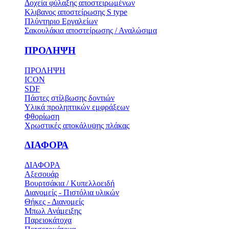
Δοχεία φύλαξης αποστειρωμένων
Κλιβανος αποστείρωσης S type
Πλύντηριο Εργαλείων
Σακουλάκια αποστείρωσης / Αναλώσιμα
ΠΡΟΛΗΨΗ
ΠΡΟΛΗΨΗ
ICON
SDF
Πάστες στίλβωσης δοντιών
Υλικά προληπτικών εμφράξεων
Φθορίωση
Χρωστικές αποκάλυψης πλάκας
ΔΙΑΦΟΡΑ
ΔΙΑΦΟΡΑ
Αξεσουάρ
Βουρτσάκια / Κυπελλοειδή
Διανομείς - Πιστόλια υλικών
Θήκες - Διανομείς
Μπωλ Ανάμειξης
Παρειοκάτοχα