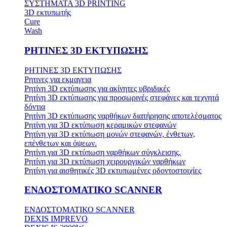
ΣΥΣΤΗΜΑΤΑ 3D PRINTING
3D εκτυπωτής
Cure
Wash
ΡΗΤΙΝΕΣ 3D ΕΚΤΥΠΩΣΗΣ
ΡΗΤΙΝΕΣ 3D ΕΚΤΥΠΩΣΗΣ
Ρητινες για εκμαγεια
Ρητίνη 3D εκτύπωσης για ακίνητες υβριδικές
Ρητίνη 3D εκτύπωσης για προσωρινές στεφάνες και τεχνητά
δόντια
Ρητίνη 3D εκτύπωσης ναρθήκων διατήρησης αποτελέσματος
Ρητίνη για 3D εκτύπωση κεραμικών στεφανών
Ρητίνη για 3D εκτύπωση μονών στεφανών, ένθετων,
επένθετων και όψεων.
Ρητίνη για 3D εκτύπωση ναρθήκων σύγκλεισης.
Ρητίνη για 3D εκτύπωση χειρουργικών ναρθήκων
Ρητίνη για αισθητικές 3D εκτυπωμένες οδοντοστοιχίες
ΕΝΔΟΣΤΟΜΑΤΙΚΟ SCANNER
ΕΝΔΟΣΤΟΜΑΤΙΚΟ SCANNER
DEXIS IMPREVO