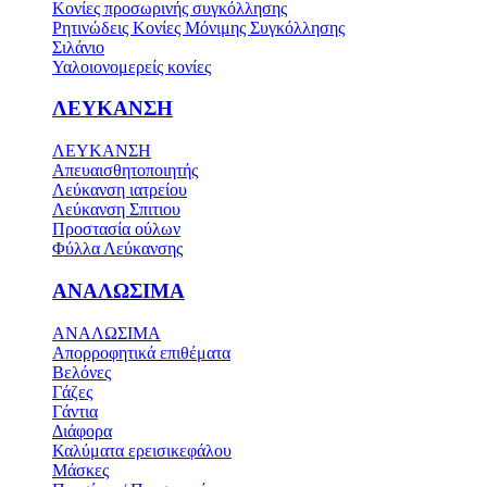
Κονίες προσωρινής συγκόλλησης
Ρητινώδεις Κονίες Μόνιμης Συγκόλλησης
Σιλάνιο
Υαλοιονομερείς κονίες
ΛΕΥΚΑΝΣΗ
ΛΕΥΚΑΝΣΗ
Απευαισθητοποιητής
Λεύκανση ιατρείου
Λεύκανση Σπιτιου
Προστασία ούλων
Φύλλα Λεύκανσης
ΑΝΑΛΩΣΙΜΑ
ΑΝΑΛΩΣΙΜΑ
Απορροφητικά επιθέματα
Βελόνες
Γάζες
Γάντια
Διάφορα
Καλύματα ερεισικεφάλου
Μάσκες