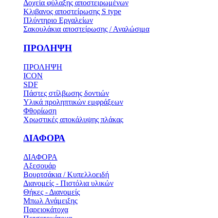
Δοχεία φύλαξης αποστειρωμένων
Κλιβανος αποστείρωσης S type
Πλύντηριο Εργαλείων
Σακουλάκια αποστείρωσης / Αναλώσιμα
ΠΡΟΛΗΨΗ
ΠΡΟΛΗΨΗ
ICON
SDF
Πάστες στίλβωσης δοντιών
Υλικά προληπτικών εμφράξεων
Φθορίωση
Χρωστικές αποκάλυψης πλάκας
ΔΙΑΦΟΡΑ
ΔΙΑΦΟΡΑ
Αξεσουάρ
Βουρτσάκια / Κυπελλοειδή
Διανομείς - Πιστόλια υλικών
Θήκες - Διανομείς
Μπωλ Ανάμειξης
Παρειοκάτοχα