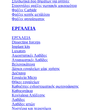
Στιλβωτικά δύο βημάτων για ρητίνες
Στρογγύλες φρέζες γωνιακής μικρομότορ
Φρέζες Carbide
Φρέζες κοπής μετάλλου
Φρέζες φινιρίσματος
ΕΡΓΑΛΕΙΑ
ΕΡΓΑΛΕΙΑ
Dissecting forceps
Implant kits
Luxators
Αιμοστατικές Λαβίδες
Ατραυματικές Λαβίδες
Βελονοκάτοχα
Δίσκοι εργαλείων μίας χρήσης
Δρέπανα
Εργαλεία Micro
Θήκες εργαλείων
Καθρέπτες ενδοστοματικής φωτογράφισης
Καθρεφτάκια
Κοχλιάρια Απόξεσης
Λαβίδες
Λαβίδες ιστών
Νυστέρια και περιοτόμοι