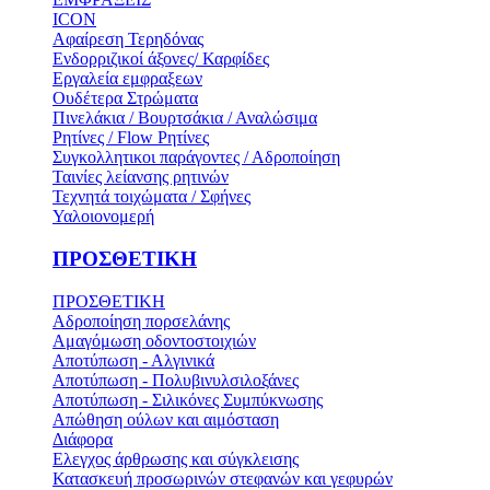
ICON
Αφαίρεση Τερηδόνας
Ενδορριζικοί άξονες/ Καρφίδες
Εργαλεία εμφραξεων
Ουδέτερα Στρώματα
Πινελάκια / Βουρτσάκια / Αναλώσιμα
Ρητίνες / Flow Ρητίνες
Συγκολλητικοι παράγοντες / Αδροποίηση
Ταινίες λείανσης ρητινών
Τεχνητά τοιχώματα / Σφήνες
Υαλοιονομερή
ΠΡΟΣΘΕΤΙΚΗ
ΠΡΟΣΘΕΤΙΚΗ
Αδροποίηση πορσελάνης
Αμαγόμωση οδοντοστοιχιών
Αποτύπωση - Αλγινικά
Αποτύπωση - Πολυβινυλσιλοξάνες
Αποτύπωση - Σιλικόνες Συμπύκνωσης
Απώθηση ούλων και αιμόσταση
Διάφορα
Ελεγχος άρθρωσης και σύγκλεισης
Κατασκευή προσωρινών στεφανών και γεφυρών