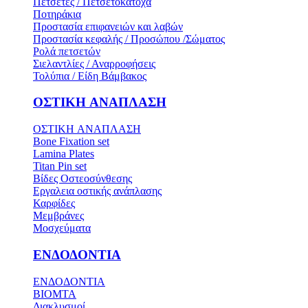
Πετσέτες / Πετσετοκάτοχα
Ποτηράκια
Προστασία επιφανειών και λαβών
Προστασία κεφαλής / Προσώπου /Σώματος
Ρολά πετσετών
Σιελαντλίες / Αναρροφήσεις
Τολύπια / Είδη Βάμβακος
ΟΣΤΙΚH ΑΝΑΠΛΑΣH
ΟΣΤΙΚH ΑΝΑΠΛΑΣH
Bone Fixation set
Lamina Plates
Titan Pin set
Βίδες Οστεοσύνθεσης
Εργαλεια οστικής ανάπλασης
Καρφίδες
Μεμβράνες
Μοσχεύματα
ΕΝΔΟΔΟΝΤΙΑ
ΕΝΔΟΔΟΝΤΙΑ
BIOMTA
Διακλυσμοί