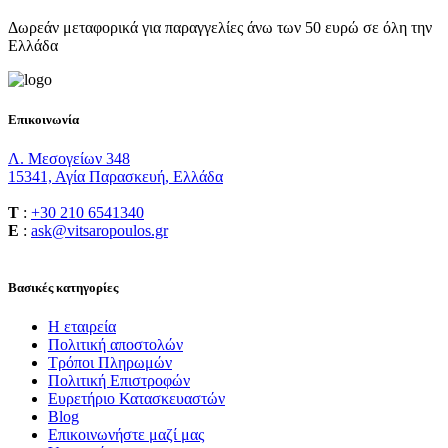
Δωρεάν μεταφορικά για παραγγελίες άνω των 50 ευρώ σε όλη την
Ελλάδα
Επικοινωνία
Λ. Μεσογείων 348
15341, Αγία Παρασκευή, Ελλάδα
T
:
+30 210 6541340
E
:
ask@vitsaropoulos.gr
Βασικές κατηγορίες
Η εταιρεία
Πολιτική αποστολών
Τρόποι Πληρωμών
Πολιτική Επιστροφών
Ευρετήριο Κατασκευαστών
Blog
Επικοινωνήστε μαζί μας