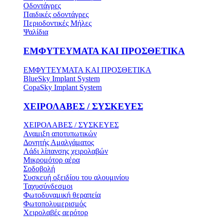
Οδοντάγρες
Παιδικές οδοντάγρες
Περιοδοντικές Μήλες
Ψαλίδια
ΕΜΦΥΤΕΥΜΑΤΑ ΚΑΙ ΠΡΟΣΘΕΤΙΚΑ
ΕΜΦΥΤΕΥΜΑΤΑ ΚΑΙ ΠΡΟΣΘΕΤΙΚΑ
BlueSky Implant System
CopaSky Implant System
ΧΕΙΡΟΛΑΒΕΣ / ΣΥΣΚΕΥΕΣ
ΧΕΙΡΟΛΑΒΕΣ / ΣΥΣΚΕΥΕΣ
Αναμιξη αποτυπωτικών
Δονητής Αμαλγάματος
Λάδι λίπανσης χειρολαβών
Μικρομότορ αέρα
Σοδοβολή
Συσκευή οξειδίου του αλουμινίου
Ταχυσύνδεσμοι
Φωτοδυναμική θεραπεία
Φωτοπολυμερισμός
Χειρολαβές αερότορ