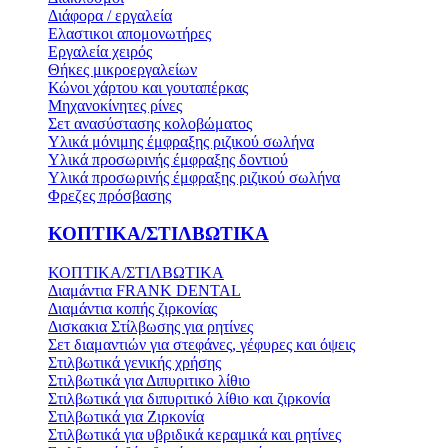
Διάφορα / εργαλεία
Ελαστικοι απομονωτήρες
Εργαλεία χειρός
Θήκες μικροεργαλείων
Κώνοι χάρτου και γουταπέρκας
Μηχανοκίνητες ρίνες
Σετ ανασύστασης κολοβώματος
Υλικά μόνιμης έμφραξης ριζικού σωλήνα
Υλικά προσωρινής έμφραξης δοντιού
Υλικά προσωρινής έμφραξης ριζικού σωλήνα
Φρεζες πρόσβασης
ΚΟΠΤΙΚΑ/ΣΤΙΛΒΩΤΙΚΑ
ΚΟΠΤΙΚΑ/ΣΤΙΛΒΩΤΙΚΑ
Διαμάντια FRANK DENTAL
Διαμάντια κοπής ζιρκονίας
Δισκακια Στίλβωσης για ρητίνες
Σετ διαμαντιών για στεφάνες, γέφυρες και όψεις
Στιλβωτικά γενικής χρήσης
Στιλβωτικά για Διπυριτικο λίθιο
Στιλβωτικά για διπυριτικό λίθιο και ζιρκονία
Στιλβωτικά για Ζιρκονία
Στιλβωτικά για υβριδικά κεραμικά και ρητίνες