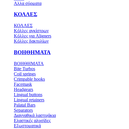
Αλλα σύρματα
ΚΟΛΛΕΣ
ΚΟΛΛΕΣ
Κόλλες αγκίστρων
Κόλλες για Aligners
Κόλλες δακτυλίων
ΒΟΗΘΗΜΑΤΑ
ΒΟΗΘΗΜΑΤΑ
Bite Turbos
Coil springs
Crimpable hooks
Facemask
Headgears
Lingual buttons
Lingual retainers
Palatal Bars
Separators
Διαγναθικά λαστιχάκια
Ελαστικές αλυσίδες
Εξωστοματικά