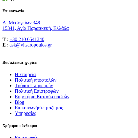
Επικοινωνία
Λ. Μεσογείων 348
15341, Αγία Παρασκευή, Ελλάδα
T
:
+30 210 6541340
E
:
ask@vitsaropoulos.gr
Βασικές κατηγορίες
Η εταιρεία
Πολιτική αποστολών
Τρόποι Πληρωμών
Πολιτική Επιστροφών
Ευρετήριο Κατασκευαστών
Blog
Επικοινωνήστε μαζί μας
Υπηρεσίες
Χρήσιμοι σύνδεσμοι
Επιστροφές