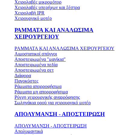
Χειρολαβές μικρομότορ
Χειρολαβές υπερήχων και ξέστρα
Χειρολαβή IPR
Χειρουργικό μοτέρ
ΡΑΜΜΑΤΑ ΚΑΙ ΑΝΑΛΩΣΙΜΑ
ΧΕΙΡΟΥΡΓΕΙΟΥ
ΡΑΜΜΑΤΑ ΚΑΙ ΑΝΑΛΩΣΙΜΑ ΧΕΙΡΟΥΡΓΕΙΟΥ
Αιμοστατικοί σπόγγοι
Αποστειρωμένα "μανίκια"
Αποστειρωμένα πεδία
Αποστειρωμένα σετ
Διάφορα
Παγοκύστες
Ράμματα απορροφήσιμα
Ράμματα μη απορροφήσιμα
Ρύγχη χειρουργικής αναρρόφησης
Σωληνάκια ορού για χειρουργικό μοτέρ
ΑΠΟΛΥΜΑΝΣΗ - ΑΠΟΣΤΕΙΡΩΣΗ
ΑΠΟΛΥΜΑΝΣΗ - ΑΠΟΣΤΕΙΡΩΣΗ
Απολυμαντικά