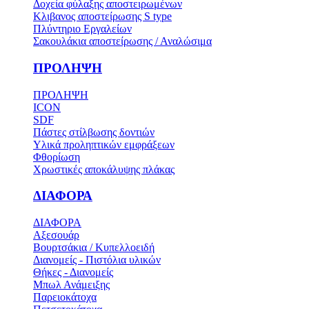
Δοχεία φύλαξης αποστειρωμένων
Κλιβανος αποστείρωσης S type
Πλύντηριο Εργαλείων
Σακουλάκια αποστείρωσης / Αναλώσιμα
ΠΡΟΛΗΨΗ
ΠΡΟΛΗΨΗ
ICON
SDF
Πάστες στίλβωσης δοντιών
Υλικά προληπτικών εμφράξεων
Φθορίωση
Χρωστικές αποκάλυψης πλάκας
ΔΙΑΦΟΡΑ
ΔΙΑΦΟΡΑ
Αξεσουάρ
Βουρτσάκια / Κυπελλοειδή
Διανομείς - Πιστόλια υλικών
Θήκες - Διανομείς
Μπωλ Ανάμειξης
Παρειοκάτοχα