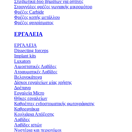
Στιλβωτικά δύο βημάτων για ρητίνες
Στρογγύλες φρέζες γωνιακής μικρομότορ
Φρέζες Carbide
Φρέζες κοπής μετάλλου
Φρέζες φινιρίσματος
ΕΡΓΑΛΕΙΑ
ΕΡΓΑΛΕΙΑ
Dissecting forceps
Implant kits
Luxators
Αιμοστατικές Λαβίδες
Ατραυματικές Λαβίδες
Βελονοκάτοχα
Δίσκοι εργαλείων μίας χρήσης
Δρέπανα
Εργαλεία Micro
Θήκες εργαλείων
Καθρέπτες ενδοστοματικής φωτογράφισης
Καθρεφτάκια
Κοχλιάρια Απόξεσης
Λαβίδες
Λαβίδες ιστών
Νυστέρια και περιοτόμοι