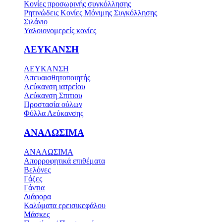
Κονίες προσωρινής συγκόλλησης
Ρητινώδεις Κονίες Μόνιμης Συγκόλλησης
Σιλάνιο
Υαλοιονομερείς κονίες
ΛΕΥΚΑΝΣΗ
ΛΕΥΚΑΝΣΗ
Απευαισθητοποιητής
Λεύκανση ιατρείου
Λεύκανση Σπιτιου
Προστασία ούλων
Φύλλα Λεύκανσης
ΑΝΑΛΩΣΙΜΑ
ΑΝΑΛΩΣΙΜΑ
Απορροφητικά επιθέματα
Βελόνες
Γάζες
Γάντια
Διάφορα
Καλύματα ερεισικεφάλου
Μάσκες