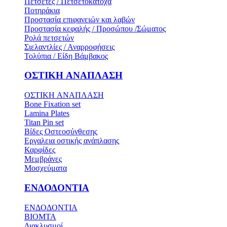
Πετσέτες / Πετσετοκάτοχα
Ποτηράκια
Προστασία επιφανειών και λαβών
Προστασία κεφαλής / Προσώπου /Σώματος
Ρολά πετσετών
Σιελαντλίες / Αναρροφήσεις
Τολύπια / Είδη Βάμβακος
ΟΣΤΙΚH ΑΝΑΠΛΑΣH
ΟΣΤΙΚH ΑΝΑΠΛΑΣH
Bone Fixation set
Lamina Plates
Titan Pin set
Βίδες Οστεοσύνθεσης
Εργαλεια οστικής ανάπλασης
Καρφίδες
Μεμβράνες
Μοσχεύματα
ΕΝΔΟΔΟΝΤΙΑ
ΕΝΔΟΔΟΝΤΙΑ
BIOMTA
Διακλυσμοί