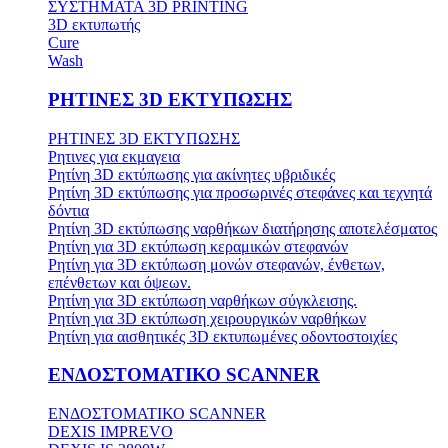
ΣΥΣΤΗΜΑΤΑ 3D PRINTING
3D εκτυπωτής
Cure
Wash
ΡΗΤΙΝΕΣ 3D ΕΚΤΥΠΩΣΗΣ
ΡΗΤΙΝΕΣ 3D ΕΚΤΥΠΩΣΗΣ
Ρητινες για εκμαγεια
Ρητίνη 3D εκτύπωσης για ακίνητες υβριδικές
Ρητίνη 3D εκτύπωσης για προσωρινές στεφάνες και τεχνητά
δόντια
Ρητίνη 3D εκτύπωσης ναρθήκων διατήρησης αποτελέσματος
Ρητίνη για 3D εκτύπωση κεραμικών στεφανών
Ρητίνη για 3D εκτύπωση μονών στεφανών, ένθετων,
επένθετων και όψεων.
Ρητίνη για 3D εκτύπωση ναρθήκων σύγκλεισης.
Ρητίνη για 3D εκτύπωση χειρουργικών ναρθήκων
Ρητίνη για αισθητικές 3D εκτυπωμένες οδοντοστοιχίες
ΕΝΔΟΣΤΟΜΑΤΙΚΟ SCANNER
ΕΝΔΟΣΤΟΜΑΤΙΚΟ SCANNER
DEXIS IMPREVO