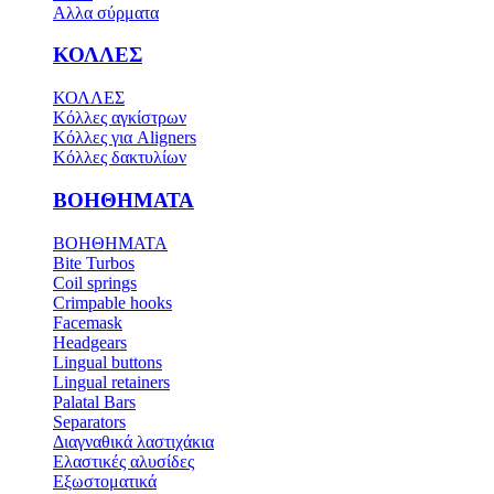
Αλλα σύρματα
ΚΟΛΛΕΣ
ΚΟΛΛΕΣ
Κόλλες αγκίστρων
Κόλλες για Aligners
Κόλλες δακτυλίων
ΒΟΗΘΗΜΑΤΑ
ΒΟΗΘΗΜΑΤΑ
Bite Turbos
Coil springs
Crimpable hooks
Facemask
Headgears
Lingual buttons
Lingual retainers
Palatal Bars
Separators
Διαγναθικά λαστιχάκια
Ελαστικές αλυσίδες
Εξωστοματικά