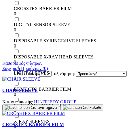
CROSSTEX BARRIER FILM
0
DIGITAL SENSOR SLEEVE
0
DISPOSABLE SYRINGE/HVE SLEEVES
0
DISPOSABLE X-RAY HEAD SLEEVES
0
Καθαρισμός Φίλτρων
Σύγκριση Προϊόντων (0)
LIGHT SLEEVES
Εμφάνιση:
Ταξινόμηση:
0
PERFECTO BARRIER FILM
CHAIR SLEEVE
0
Κατασκευαστής:
HU-FRIEDY GROUP
PERFECTO CHAIR COVER
Στα αγαπημένα
Στο καλάθι
0
X-RAY SLEEVES
CROSSTEX BARRIER FILM
0