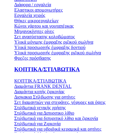
Διάφορα / εργαλεία
Ελαστικοι απομονωτήρες
Εργαλεία χειρός
Θήκες μικροεργαλείων
Κώνοι χάρτου και γουταπέρκας
Μηχανοκίνητες ρίνες
Σετ ανασύστασης κολοβώματος
Υλικά μόνιμης έμφραξης ριζικού σωλήνα
Υλικά προσωρινής έμφραξης δοντιού
Υλικά προσωρινής έμφραξης ριζικού σωλήνα
Φρεζες πρόσβασης
ΚΟΠΤΙΚΑ/ΣΤΙΛΒΩΤΙΚΑ
ΚΟΠΤΙΚΑ/ΣΤΙΛΒΩΤΙΚΑ
Διαμάντια FRANK DENTAL
Διαμάντια κοπής ζιρκονίας
Δισκακια Στίλβωσης για ρητίνες
Σετ διαμαντιών για στεφάνες, γέφυρες και όψεις
Στιλβωτικά γενικής χρήσης
Στιλβωτικά για Διπυριτικο λίθιο
Στιλβωτικά για διπυριτικό λίθιο και ζιρκονία
Στιλβωτικά για Ζιρκονία
Στιλβωτικά για υβριδικά κεραμικά και ρητίνες