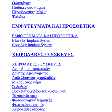
Οδοντάγρες
Παιδικές οδοντάγρες
Περιοδοντικές Μήλες
Ψαλίδια
ΕΜΦΥΤΕΥΜΑΤΑ ΚΑΙ ΠΡΟΣΘΕΤΙΚΑ
ΕΜΦΥΤΕΥΜΑΤΑ ΚΑΙ ΠΡΟΣΘΕΤΙΚΑ
BlueSky Implant System
CopaSky Implant System
ΧΕΙΡΟΛΑΒΕΣ / ΣΥΣΚΕΥΕΣ
ΧΕΙΡΟΛΑΒΕΣ / ΣΥΣΚΕΥΕΣ
Αναμιξη αποτυπωτικών
Δονητής Αμαλγάματος
Λάδι λίπανσης χειρολαβών
Μικρομότορ αέρα
Σοδοβολή
Συσκευή οξειδίου του αλουμινίου
Ταχυσύνδεσμοι
Φωτοδυναμική θεραπεία
Φωτοπολυμερισμός
Χειρολαβές αερότορ