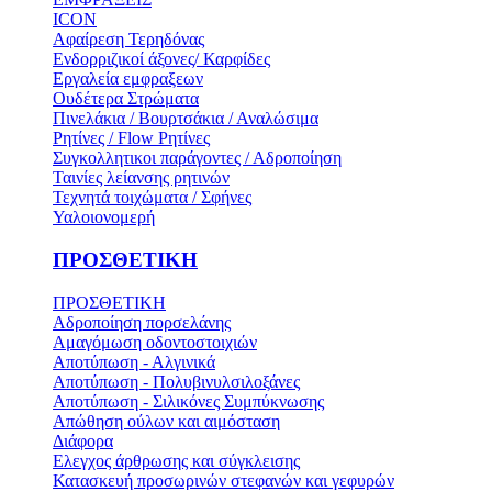
ICON
Αφαίρεση Τερηδόνας
Ενδορριζικοί άξονες/ Καρφίδες
Εργαλεία εμφραξεων
Ουδέτερα Στρώματα
Πινελάκια / Βουρτσάκια / Αναλώσιμα
Ρητίνες / Flow Ρητίνες
Συγκολλητικοι παράγοντες / Αδροποίηση
Ταινίες λείανσης ρητινών
Τεχνητά τοιχώματα / Σφήνες
Υαλοιονομερή
ΠΡΟΣΘΕΤΙΚΗ
ΠΡΟΣΘΕΤΙΚΗ
Αδροποίηση πορσελάνης
Αμαγόμωση οδοντοστοιχιών
Αποτύπωση - Αλγινικά
Αποτύπωση - Πολυβινυλσιλοξάνες
Αποτύπωση - Σιλικόνες Συμπύκνωσης
Απώθηση ούλων και αιμόσταση
Διάφορα
Ελεγχος άρθρωσης και σύγκλεισης
Κατασκευή προσωρινών στεφανών και γεφυρών