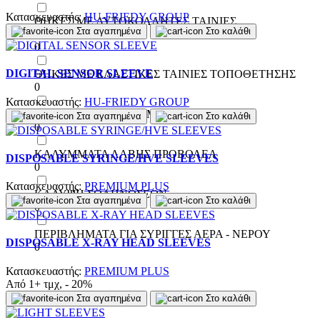
Κατασκευαστής:
HU-FRIEDY GROUP
ΘΗΚΕΣ ΜΕ ΑΥΤΟΚΟΛΛΗΤΕΣ ΤΑΙΝΙΕΣ
Στα αγαπημένα
Στο καλάθι
ΤΟΠΟΘΕΤΗΣΗΣ
0
DIGITAL SENSOR SLEEVE
ΘΗΚΕΣ ΜΕ ΕΛΑΣΤΙΚΕΣ ΤΑΙΝΙΕΣ ΤΟΠΟΘΕΤΗΣΗΣ
0
Κατασκευαστής:
HU-FRIEDY GROUP
ΚΑΛΥΜΜΑΤΑ ΚΑΘΙΣΜΑΤΟΣ - ΠΛΑΤΗΣ
Στα αγαπημένα
Στο καλάθι
0
ΚΑΛΥΜΜΑΤΑ ΛΑΒΗΣ ΠΡΟΒΟΛΕΑ
DISPOSABLE SYRINGE/HVE SLEEVES
0
Κατασκευαστής:
PREMIUM PLUS
ΚΑΛΥΨΗ ΣΩΛΗΝΩΣΕΩΝ
Στα αγαπημένα
Στο καλάθι
0
ΠΕΡΙΒΛΗΜΑΤΑ ΓΙΑ ΣΥΡΙΓΓΕΣ ΑΕΡΑ - ΝΕΡΟΥ
DISPOSABLE X-RAY HEAD SLEEVES
0
Κατασκευαστής:
PREMIUM PLUS
Από 1+ τμχ, - 20%
Στα αγαπημένα
Στο καλάθι