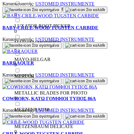
Κατασκευαστής:
USTOMED INSTRUMENTE
LUXATOR PERIOTOME
Στα αγαπημένα
Στο καλάθι
0
LUXATOR ROOT PICKER
BABY-CRILE-WOOD TUGSTEN CARBIDE
0
Κατασκευαστής:
USTOMED INSTRUMENTE
MATHIEU MODIFIED
Στα αγαπημένα
Στο καλάθι
0
MAYO-HELGAR
BARRAQUER
0
Κατασκευαστής:
USTOMED INSTRUMENTE
MERIAM
Στα αγαπημένα
Στο καλάθι
0
METALLIC BLADES FOR PHOTO
0
COWHORN, ΚΑΤΩ ΓΟΜΦΙΟΙ ΤΥΠΟΣ 86Α
METZENBAUM
Κατασκευαστής:
USTOMED INSTRUMENTE
0
Στα αγαπημένα
Στο καλάθι
METZENBAUM DELICATE
0
CRILE-WOOD TUGSTEN CARBIDE