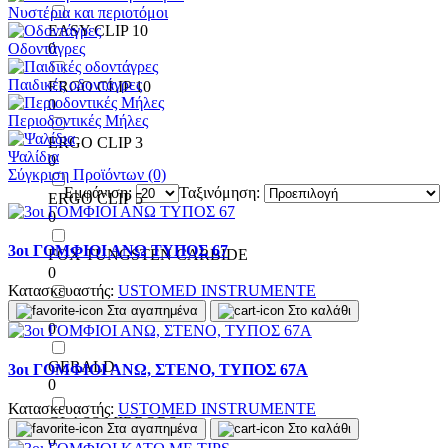
Νυστέρια και περιοτόμοι
EASY CLIP 10
Οδοντάγρες
0
Παιδικές οδοντάγρες
ERGO CLIP 10
0
Περιοδοντικές Μήλες
ERGO CLIP 3
Ψαλίδια
0
Σύγκριση Προϊόντων (0)
Εμφάνιση:
Ταξινόμηση:
ERGO CLIP 5
0
3οι ΓΟΜΦΙΟΙ ΑΝΩ ΤΥΠΟΣ 67
FOX TUNGSTEN CARBIDE
0
Κατασκευαστής:
USTOMED INSTRUMENTE
GALAXY CASETTES
Στα αγαπημένα
Στο καλάθι
0
GERALD
3οι ΓΟΜΦΙΟΙ ΑΝΩ, ΣΤΕΝΟ, ΤΥΠΟΣ 67Α
0
Κατασκευαστής:
USTOMED INSTRUMENTE
GLASS MIRRORS
Στα αγαπημένα
Στο καλάθι
0