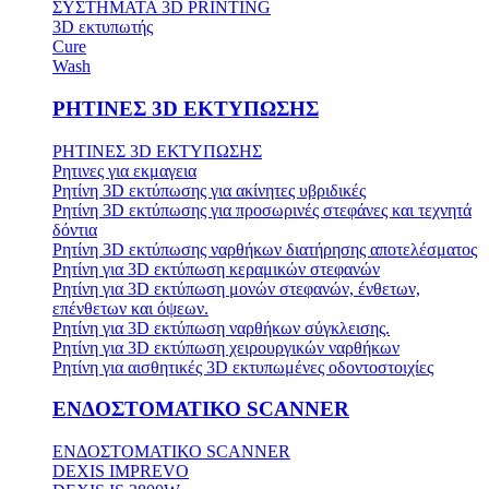
ΣΥΣΤΗΜΑΤΑ 3D PRINTING
3D εκτυπωτής
Cure
Wash
ΡΗΤΙΝΕΣ 3D ΕΚΤΥΠΩΣΗΣ
ΡΗΤΙΝΕΣ 3D ΕΚΤΥΠΩΣΗΣ
Ρητινες για εκμαγεια
Ρητίνη 3D εκτύπωσης για ακίνητες υβριδικές
Ρητίνη 3D εκτύπωσης για προσωρινές στεφάνες και τεχνητά
δόντια
Ρητίνη 3D εκτύπωσης ναρθήκων διατήρησης αποτελέσματος
Ρητίνη για 3D εκτύπωση κεραμικών στεφανών
Ρητίνη για 3D εκτύπωση μονών στεφανών, ένθετων,
επένθετων και όψεων.
Ρητίνη για 3D εκτύπωση ναρθήκων σύγκλεισης.
Ρητίνη για 3D εκτύπωση χειρουργικών ναρθήκων
Ρητίνη για αισθητικές 3D εκτυπωμένες οδοντοστοιχίες
ΕΝΔΟΣΤΟΜΑΤΙΚΟ SCANNER
ΕΝΔΟΣΤΟΜΑΤΙΚΟ SCANNER
DEXIS IMPREVO