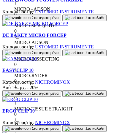
MICRO - ADSON
Κατασκευαστής:
USTOMED INSTRUMENTE
0
Στα αγαπημένα
Στο καλάθι
MICRO MOSQUITO
0
DE BAKEY MICRO FORCEP
MICRO-ADSON
Κατασκευαστής:
USTOMED INSTRUMENTE
0
Στα αγαπημένα
Στο καλάθι
MICRO-DISSECTING
0
EASY CLIP 10
MICRO-RYDER
0
Κατασκευαστής:
NICHROMINOX
Από 1+ τμχ, - 20%
MICRO-TISSUE CURVED
Στα αγαπημένα
Στο καλάθι
0
MICRO-TISSUE STRAIGHT
ERGO CLIP 10
0
Κατασκευαστής:
NICHROMINOX
Mini Implant kit No 5
Στα αγαπημένα
Στο καλάθι
0