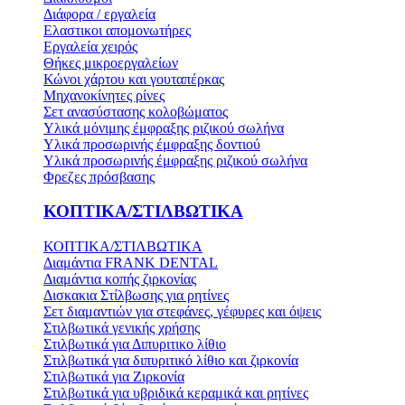
Διάφορα / εργαλεία
Ελαστικοι απομονωτήρες
Εργαλεία χειρός
Θήκες μικροεργαλείων
Κώνοι χάρτου και γουταπέρκας
Μηχανοκίνητες ρίνες
Σετ ανασύστασης κολοβώματος
Υλικά μόνιμης έμφραξης ριζικού σωλήνα
Υλικά προσωρινής έμφραξης δοντιού
Υλικά προσωρινής έμφραξης ριζικού σωλήνα
Φρεζες πρόσβασης
ΚΟΠΤΙΚΑ/ΣΤΙΛΒΩΤΙΚΑ
ΚΟΠΤΙΚΑ/ΣΤΙΛΒΩΤΙΚΑ
Διαμάντια FRANK DENTAL
Διαμάντια κοπής ζιρκονίας
Δισκακια Στίλβωσης για ρητίνες
Σετ διαμαντιών για στεφάνες, γέφυρες και όψεις
Στιλβωτικά γενικής χρήσης
Στιλβωτικά για Διπυριτικο λίθιο
Στιλβωτικά για διπυριτικό λίθιο και ζιρκονία
Στιλβωτικά για Ζιρκονία
Στιλβωτικά για υβριδικά κεραμικά και ρητίνες