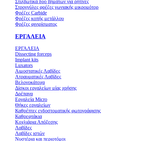
Στιλβωτικά δύο βημάτων για ρητίνες
Στρογγύλες φρέζες γωνιακής μικρομότορ
Φρέζες Carbide
Φρέζες κοπής μετάλλου
Φρέζες φινιρίσματος
ΕΡΓΑΛΕΙΑ
ΕΡΓΑΛΕΙΑ
Dissecting forceps
Implant kits
Luxators
Αιμοστατικές Λαβίδες
Ατραυματικές Λαβίδες
Βελονοκάτοχα
Δίσκοι εργαλείων μίας χρήσης
Δρέπανα
Εργαλεία Micro
Θήκες εργαλείων
Καθρέπτες ενδοστοματικής φωτογράφισης
Καθρεφτάκια
Κοχλιάρια Απόξεσης
Λαβίδες
Λαβίδες ιστών
Νυστέρια και περιοτόμοι