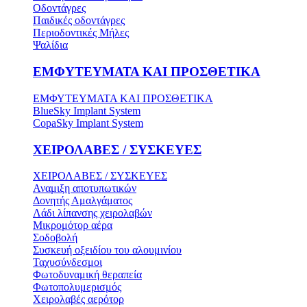
Οδοντάγρες
Παιδικές οδοντάγρες
Περιοδοντικές Μήλες
Ψαλίδια
ΕΜΦΥΤΕΥΜΑΤΑ ΚΑΙ ΠΡΟΣΘΕΤΙΚΑ
ΕΜΦΥΤΕΥΜΑΤΑ ΚΑΙ ΠΡΟΣΘΕΤΙΚΑ
BlueSky Implant System
CopaSky Implant System
ΧΕΙΡΟΛΑΒΕΣ / ΣΥΣΚΕΥΕΣ
ΧΕΙΡΟΛΑΒΕΣ / ΣΥΣΚΕΥΕΣ
Αναμιξη αποτυπωτικών
Δονητής Αμαλγάματος
Λάδι λίπανσης χειρολαβών
Μικρομότορ αέρα
Σοδοβολή
Συσκευή οξειδίου του αλουμινίου
Ταχυσύνδεσμοι
Φωτοδυναμική θεραπεία
Φωτοπολυμερισμός
Χειρολαβές αερότορ