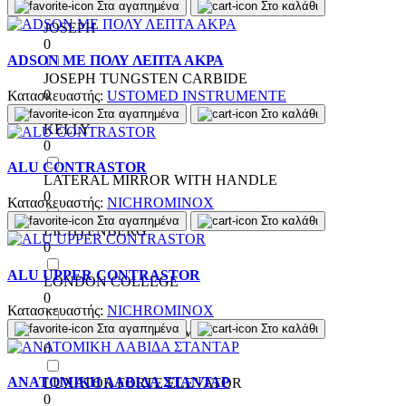
Στα αγαπημένα
Στο καλάθι
JOSEPH
0
ADSON ΜΕ ΠΟΛΥ ΛΕΠΤΑ ΑΚΡΑ
JOSEPH TUNGSTEN CARBIDE
0
Κατασκευαστής:
USTOMED INSTRUMENTE
Στα αγαπημένα
Στο καλάθι
KELLY
0
ALU CONTRASTOR
LATERAL MIRROR WITH HANDLE
0
Κατασκευαστής:
NICHROMINOX
Στα αγαπημένα
Στο καλάθι
LICHTENBERG
0
ALU UPPER CONTRASTOR
LONDON COLLEGE
0
Κατασκευαστής:
NICHROMINOX
Στα αγαπημένα
Στο καλάθι
LONDON COLLEGE MODIFIED
0
ANATOMIKH ΛΑΒΙΔΑ ΣΤΑΝΤΑΡ
LUXATOR FORTE ELEVATOR
0