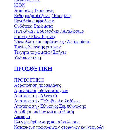
ICON
Αφαίρεση Τερηδόνας
Ενδορριζικοί άξονες/ Καρφίδες
Εργαλεία εμφραξεων
Ουδέτερα Στρώματα
Πινελάκια / Βουρτσάκια / Αναλώσιμα
Ρητίνες / Flow Ρητίνες
Συγκολλητικοι παράγοντες / Αδροποίηση
Ταινίες λείανσης ρητινών
Τεχνητά τοιχώματα / Σφήνες
Υαλοιονομερή
ΠΡΟΣΘΕΤΙΚΗ
ΠΡΟΣΘΕΤΙΚΗ
Αδροποίηση πορσελάνης
Αμαγόμωση οδοντοστοιχιών
Αποτύπωση - Αλγινικά
Αποτύπωση - Πολυβινυλσιλοξάνες
Αποτύπωση - Σιλικόνες Συμπύκνωσης
Απώθηση ούλων και αιμόσταση
Διάφορα
Ελεγχος άρθρωσης και σύγκλεισης
Κατασκευή προσωρινών στεφανών και γεφυρών