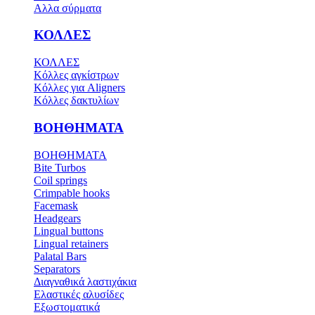
Αλλα σύρματα
ΚΟΛΛΕΣ
ΚΟΛΛΕΣ
Κόλλες αγκίστρων
Κόλλες για Aligners
Κόλλες δακτυλίων
ΒΟΗΘΗΜΑΤΑ
ΒΟΗΘΗΜΑΤΑ
Bite Turbos
Coil springs
Crimpable hooks
Facemask
Headgears
Lingual buttons
Lingual retainers
Palatal Bars
Separators
Διαγναθικά λαστιχάκια
Ελαστικές αλυσίδες
Εξωστοματικά