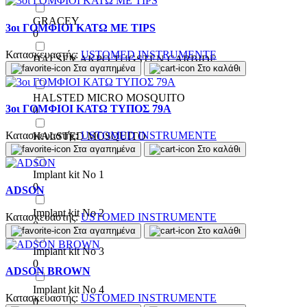
GRACEY
3οι ΓΟΜΦΙΟΙ ΚΑΤΩ ΜΕ TIPS
0
Κατασκευαστής:
USTOMED INSTRUMENTE
HALSEY ΑΚΡΟ TUGSTEN CARBIDE
Στα αγαπημένα
Στο καλάθι
0
HALSTED MICRO MOSQUITO
3οι ΓΟΜΦΙΟΙ ΚΑΤΩ ΤΥΠΟΣ 79Α
0
Κατασκευαστής:
USTOMED INSTRUMENTE
HALSTED MOSQUITO
0
Στα αγαπημένα
Στο καλάθι
Implant kit No 1
0
ADSON
Implant kit No 2
Κατασκευαστής:
USTOMED INSTRUMENTE
0
Στα αγαπημένα
Στο καλάθι
Implant kit No 3
0
ADSON BROWN
Implant kit No 4
Κατασκευαστής:
USTOMED INSTRUMENTE
0