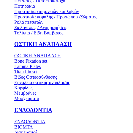
Πετσέτες / Πετσετοκάτοχα
Ποτηράκια
Προστασία επιφανειών και λαβών
Προστασία κεφαλής / Προσώπου /Σώματος
Ρολά πετσετών
Σιελαντλίες / Αναρροφήσεις
Τολύπια / Είδη Βάμβακος
ΟΣΤΙΚH ΑΝΑΠΛΑΣH
ΟΣΤΙΚH ΑΝΑΠΛΑΣH
Bone Fixation set
Lamina Plates
Titan Pin set
Βίδες Οστεοσύνθεσης
Εργαλεια οστικής ανάπλασης
Καρφίδες
Μεμβράνες
Μοσχεύματα
ΕΝΔΟΔΟΝΤΙΑ
ΕΝΔΟΔΟΝΤΙΑ
BIOMTA
Διακλυσμοί