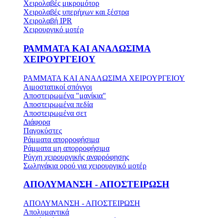
Χειρολαβές μικρομότορ
Χειρολαβές υπερήχων και ξέστρα
Χειρολαβή IPR
Χειρουργικό μοτέρ
ΡΑΜΜΑΤΑ ΚΑΙ ΑΝΑΛΩΣΙΜΑ
ΧΕΙΡΟΥΡΓΕΙΟΥ
ΡΑΜΜΑΤΑ ΚΑΙ ΑΝΑΛΩΣΙΜΑ ΧΕΙΡΟΥΡΓΕΙΟΥ
Αιμοστατικοί σπόγγοι
Αποστειρωμένα "μανίκια"
Αποστειρωμένα πεδία
Αποστειρωμένα σετ
Διάφορα
Παγοκύστες
Ράμματα απορροφήσιμα
Ράμματα μη απορροφήσιμα
Ρύγχη χειρουργικής αναρρόφησης
Σωληνάκια ορού για χειρουργικό μοτέρ
ΑΠΟΛΥΜΑΝΣΗ - ΑΠΟΣΤΕΙΡΩΣΗ
ΑΠΟΛΥΜΑΝΣΗ - ΑΠΟΣΤΕΙΡΩΣΗ
Απολυμαντικά