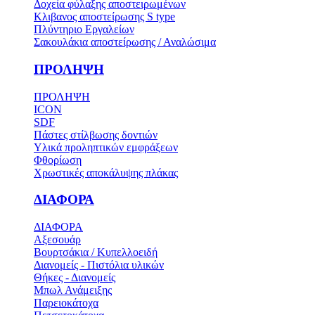
Δοχεία φύλαξης αποστειρωμένων
Κλιβανος αποστείρωσης S type
Πλύντηριο Εργαλείων
Σακουλάκια αποστείρωσης / Αναλώσιμα
ΠΡΟΛΗΨΗ
ΠΡΟΛΗΨΗ
ICON
SDF
Πάστες στίλβωσης δοντιών
Υλικά προληπτικών εμφράξεων
Φθορίωση
Χρωστικές αποκάλυψης πλάκας
ΔΙΑΦΟΡΑ
ΔΙΑΦΟΡΑ
Αξεσουάρ
Βουρτσάκια / Κυπελλοειδή
Διανομείς - Πιστόλια υλικών
Θήκες - Διανομείς
Μπωλ Ανάμειξης
Παρειοκάτοχα