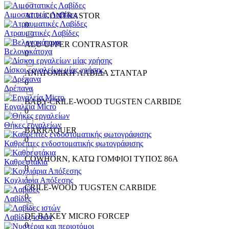
Αιμοστατικές Λαβίδες
ALU CONTRASTOR
0
Ατραυματικές Λαβίδες
ALU UPPER CONTRASTOR
Βελονοκάτοχα
0
Δίσκοι εργαλείων μίας χρήσης
ANATOMIKH ΛΑΒΙΔΑ ΣΤΑΝΤΑΡ
0
Δρέπανα
BABY-CRILE-WOOD TUGSTEN CARBIDE
Εργαλεία Micro
0
Θήκες εργαλείων
BARRAQUER
0
Καθρέπτες ενδοστοματικής φωτογράφισης
COWHORN, ΚΑΤΩ ΓΟΜΦΙΟΙ ΤΥΠΟΣ 86Α
Καθρεφτάκια
0
Κοχλιάρια Απόξεσης
CRILE-WOOD TUGSTEN CARBIDE
0
Λαβίδες
DE BAKEY MICRO FORCEP
Λαβίδες ιστών
0