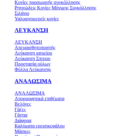
Κονίες προσωρινής συγκόλλησης
Ρητινώδεις Κονίες Μόνιμης Συγκόλλησης
Σιλάνιο
Υαλοιονομερείς κονίες
ΛΕΥΚΑΝΣΗ
ΛΕΥΚΑΝΣΗ
Απευαισθητοποιητής
Λεύκανση ιατρείου
Λεύκανση Σπιτιου
Προστασία ούλων
Φύλλα Λεύκανσης
ΑΝΑΛΩΣΙΜΑ
ΑΝΑΛΩΣΙΜΑ
Απορροφητικά επιθέματα
Βελόνες
Γάζες
Γάντια
Διάφορα
Καλύματα ερεισικεφάλου
Μάσκες