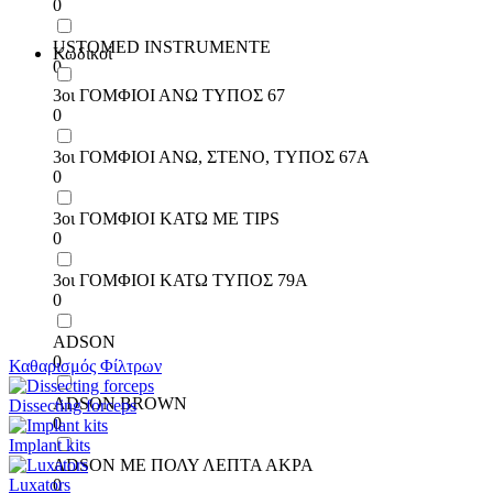
0
USTOMED INSTRUMENTE
Κωδικοί
0
3οι ΓΟΜΦΙΟΙ ΑΝΩ ΤΥΠΟΣ 67
0
3οι ΓΟΜΦΙΟΙ ΑΝΩ, ΣΤΕΝΟ, ΤΥΠΟΣ 67Α
0
3οι ΓΟΜΦΙΟΙ ΚΑΤΩ ΜΕ TIPS
0
3οι ΓΟΜΦΙΟΙ ΚΑΤΩ ΤΥΠΟΣ 79Α
0
ADSON
0
Καθαρισμός Φίλτρων
ADSON BROWN
Dissecting forceps
0
Implant kits
ADSON ΜΕ ΠΟΛΥ ΛΕΠΤΑ ΑΚΡΑ
Luxators
0