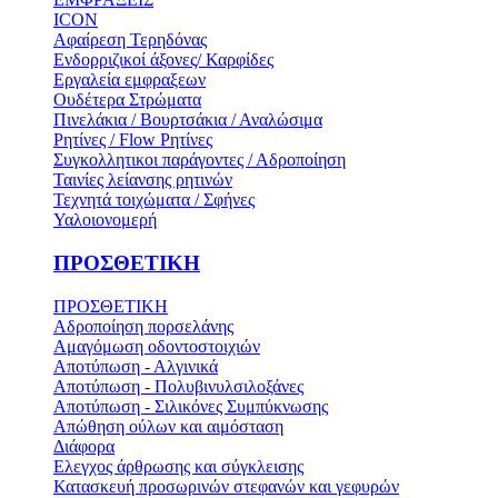
ICON
Αφαίρεση Τερηδόνας
Ενδορριζικοί άξονες/ Καρφίδες
Εργαλεία εμφραξεων
Ουδέτερα Στρώματα
Πινελάκια / Βουρτσάκια / Αναλώσιμα
Ρητίνες / Flow Ρητίνες
Συγκολλητικοι παράγοντες / Αδροποίηση
Ταινίες λείανσης ρητινών
Τεχνητά τοιχώματα / Σφήνες
Υαλοιονομερή
ΠΡΟΣΘΕΤΙΚΗ
ΠΡΟΣΘΕΤΙΚΗ
Αδροποίηση πορσελάνης
Αμαγόμωση οδοντοστοιχιών
Αποτύπωση - Αλγινικά
Αποτύπωση - Πολυβινυλσιλοξάνες
Αποτύπωση - Σιλικόνες Συμπύκνωσης
Απώθηση ούλων και αιμόσταση
Διάφορα
Ελεγχος άρθρωσης και σύγκλεισης
Κατασκευή προσωρινών στεφανών και γεφυρών