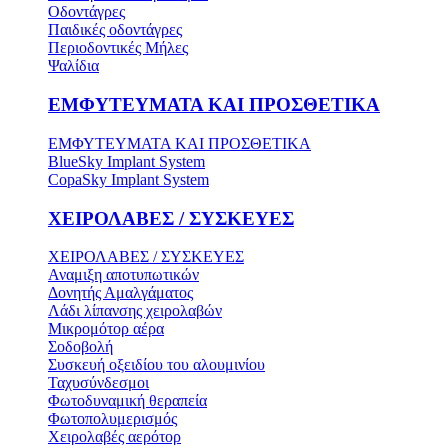
Οδοντάγρες
Παιδικές οδοντάγρες
Περιοδοντικές Μήλες
Ψαλίδια
ΕΜΦΥΤΕΥΜΑΤΑ ΚΑΙ ΠΡΟΣΘΕΤΙΚΑ
ΕΜΦΥΤΕΥΜΑΤΑ ΚΑΙ ΠΡΟΣΘΕΤΙΚΑ
BlueSky Implant System
CopaSky Implant System
ΧΕΙΡΟΛΑΒΕΣ / ΣΥΣΚΕΥΕΣ
ΧΕΙΡΟΛΑΒΕΣ / ΣΥΣΚΕΥΕΣ
Αναμιξη αποτυπωτικών
Δονητής Αμαλγάματος
Λάδι λίπανσης χειρολαβών
Μικρομότορ αέρα
Σοδοβολή
Συσκευή οξειδίου του αλουμινίου
Ταχυσύνδεσμοι
Φωτοδυναμική θεραπεία
Φωτοπολυμερισμός
Χειρολαβές αερότορ