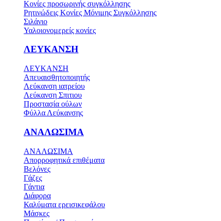
Κονίες προσωρινής συγκόλλησης
Ρητινώδεις Κονίες Μόνιμης Συγκόλλησης
Σιλάνιο
Υαλοιονομερείς κονίες
ΛΕΥΚΑΝΣΗ
ΛΕΥΚΑΝΣΗ
Απευαισθητοποιητής
Λεύκανση ιατρείου
Λεύκανση Σπιτιου
Προστασία ούλων
Φύλλα Λεύκανσης
ΑΝΑΛΩΣΙΜΑ
ΑΝΑΛΩΣΙΜΑ
Απορροφητικά επιθέματα
Βελόνες
Γάζες
Γάντια
Διάφορα
Καλύματα ερεισικεφάλου
Μάσκες