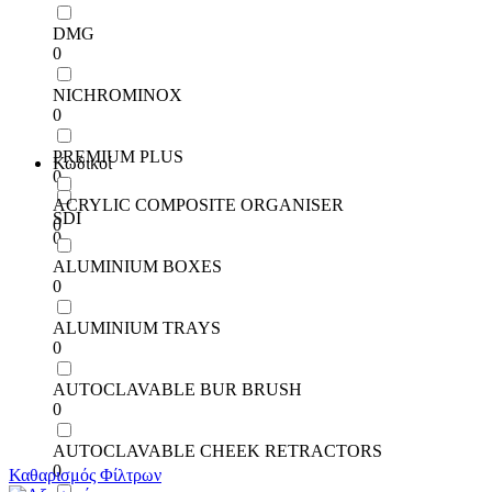
DMG
0
NICHROMINOX
0
PREMIUM PLUS
Κωδικοί
0
ACRYLIC COMPOSITE ORGANISER
SDI
0
0
ALUMINIUM BOXES
0
ALUMINIUM TRAYS
0
AUTOCLAVABLE BUR BRUSH
0
AUTOCLAVABLE CHEEK RETRACTORS
0
Καθαρισμός Φίλτρων