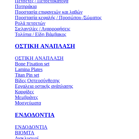
Πετσέτες / Πετσετοκάτοχα
Ποτηράκια
Προστασία επιφανειών και λαβών
Προστασία κεφαλής / Προσώπου /Σώματος
Ρολά πετσετών
Σιελαντλίες / Αναρροφήσεις
Τολύπια / Είδη Βάμβακος
ΟΣΤΙΚH ΑΝΑΠΛΑΣH
ΟΣΤΙΚH ΑΝΑΠΛΑΣH
Bone Fixation set
Lamina Plates
Titan Pin set
Βίδες Οστεοσύνθεσης
Εργαλεια οστικής ανάπλασης
Καρφίδες
Μεμβράνες
Μοσχεύματα
ΕΝΔΟΔΟΝΤΙΑ
ΕΝΔΟΔΟΝΤΙΑ
BIOMTA
Διακλυσμοί