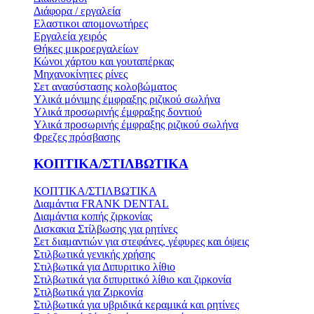
Διάφορα / εργαλεία
Ελαστικοι απομονωτήρες
Εργαλεία χειρός
Θήκες μικροεργαλείων
Κώνοι χάρτου και γουταπέρκας
Μηχανοκίνητες ρίνες
Σετ ανασύστασης κολοβώματος
Υλικά μόνιμης έμφραξης ριζικού σωλήνα
Υλικά προσωρινής έμφραξης δοντιού
Υλικά προσωρινής έμφραξης ριζικού σωλήνα
Φρεζες πρόσβασης
ΚΟΠΤΙΚΑ/ΣΤΙΛΒΩΤΙΚΑ
ΚΟΠΤΙΚΑ/ΣΤΙΛΒΩΤΙΚΑ
Διαμάντια FRANK DENTAL
Διαμάντια κοπής ζιρκονίας
Δισκακια Στίλβωσης για ρητίνες
Σετ διαμαντιών για στεφάνες, γέφυρες και όψεις
Στιλβωτικά γενικής χρήσης
Στιλβωτικά για Διπυριτικο λίθιο
Στιλβωτικά για διπυριτικό λίθιο και ζιρκονία
Στιλβωτικά για Ζιρκονία
Στιλβωτικά για υβριδικά κεραμικά και ρητίνες