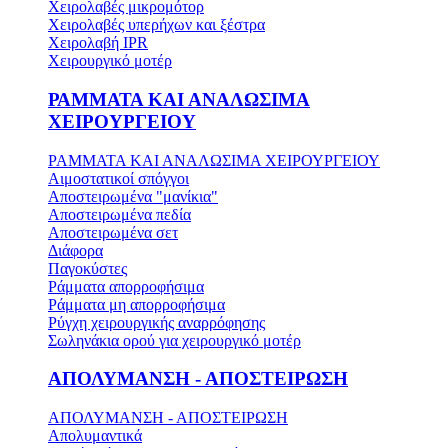
Χειρολαβές μικρομότορ
Χειρολαβές υπερήχων και ξέστρα
Χειρολαβή IPR
Χειρουργικό μοτέρ
ΡΑΜΜΑΤΑ ΚΑΙ ΑΝΑΛΩΣΙΜΑ
ΧΕΙΡΟΥΡΓΕΙΟΥ
ΡΑΜΜΑΤΑ ΚΑΙ ΑΝΑΛΩΣΙΜΑ ΧΕΙΡΟΥΡΓΕΙΟΥ
Αιμοστατικοί σπόγγοι
Αποστειρωμένα "μανίκια"
Αποστειρωμένα πεδία
Αποστειρωμένα σετ
Διάφορα
Παγοκύστες
Ράμματα απορροφήσιμα
Ράμματα μη απορροφήσιμα
Ρύγχη χειρουργικής αναρρόφησης
Σωληνάκια ορού για χειρουργικό μοτέρ
ΑΠΟΛΥΜΑΝΣΗ - ΑΠΟΣΤΕΙΡΩΣΗ
ΑΠΟΛΥΜΑΝΣΗ - ΑΠΟΣΤΕΙΡΩΣΗ
Απολυμαντικά