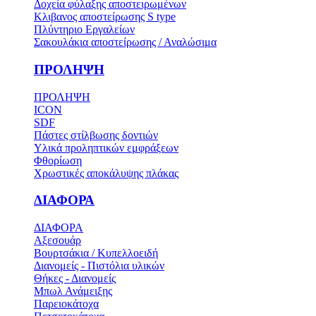
Δοχεία φύλαξης αποστειρωμένων
Κλιβανος αποστείρωσης S type
Πλύντηριο Εργαλείων
Σακουλάκια αποστείρωσης / Αναλώσιμα
ΠΡΟΛΗΨΗ
ΠΡΟΛΗΨΗ
ICON
SDF
Πάστες στίλβωσης δοντιών
Υλικά προληπτικών εμφράξεων
Φθορίωση
Χρωστικές αποκάλυψης πλάκας
ΔΙΑΦΟΡΑ
ΔΙΑΦΟΡΑ
Αξεσουάρ
Βουρτσάκια / Κυπελλοειδή
Διανομείς - Πιστόλια υλικών
Θήκες - Διανομείς
Μπωλ Ανάμειξης
Παρειοκάτοχα