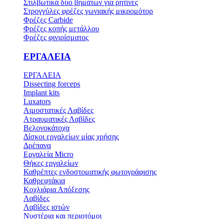
Στιλβωτικά δύο βημάτων για ρητίνες
Στρογγύλες φρέζες γωνιακής μικρομότορ
Φρέζες Carbide
Φρέζες κοπής μετάλλου
Φρέζες φινιρίσματος
ΕΡΓΑΛΕΙΑ
ΕΡΓΑΛΕΙΑ
Dissecting forceps
Implant kits
Luxators
Αιμοστατικές Λαβίδες
Ατραυματικές Λαβίδες
Βελονοκάτοχα
Δίσκοι εργαλείων μίας χρήσης
Δρέπανα
Εργαλεία Micro
Θήκες εργαλείων
Καθρέπτες ενδοστοματικής φωτογράφισης
Καθρεφτάκια
Κοχλιάρια Απόξεσης
Λαβίδες
Λαβίδες ιστών
Νυστέρια και περιοτόμοι