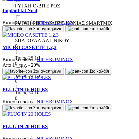
ΡΥΓΧΗ Ο-ΒΙΤΕ ΡΟΖ
Implant kit No 4
0
Κατασκευαστής:
NICHROMINOX
ΡΥΓΧΗ ΡΗΤΙΝΩΔΟΥΣ ΚΟΝΙΑΣ SMARTMIX
0
Στα αγαπημένα
Στο καλάθι
ΣΠΑΤΟΥΛΑ ΑΛΓΙΝΙΚΟΥ
0
MICRO CASETTE 1,2,3
Τύπος 25 1:1
Κατασκευαστής:
NICHROMINOX
0
Από 1+ τμχ, - 20%
Στα αγαπημένα
Στο καλάθι
Τύπος 50 1:1
0
PLUG'IN 16 HOLES
Τύπος 50 10:1
0
Κατασκευαστής:
NICHROMINOX
Στα αγαπημένα
Στο καλάθι
PLUG'IN 20 HOLES
Κατασκευαστής:
NICHROMINOX