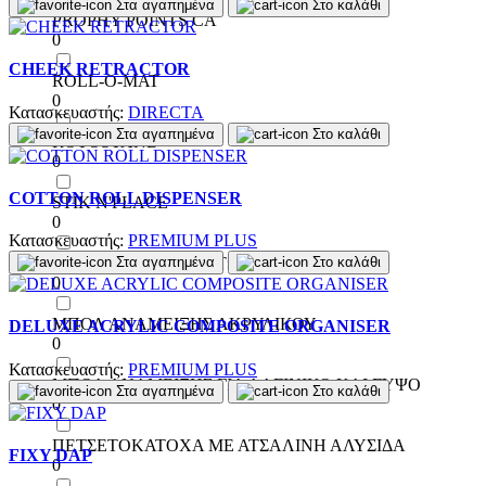
Στα αγαπημένα
Στο καλάθι
PROPHY POINTS CA
0
CHEEK RETRACTOR
ROLL-O-MAT
0
Κατασκευαστής:
DIRECTA
Στα αγαπημένα
Στο καλάθι
ROTOSTAND
0
COTTON ROLL DISPENSER
STIK N'PLACE
0
Κατασκευαστής:
PREMIUM PLUS
Στα αγαπημένα
Στο καλάθι
ΔΙΑΝΟΜΕΑΣ ΠΕΤΣΕΤΩΝ
0
ΜΠΟΛ ΑΝΑΜΕΙΞΗΣ ΑΚΡΥΛΙΚΟΥ
DELUXE ACRYLIC COMPOSITE ORGANISER
0
Κατασκευαστής:
PREMIUM PLUS
ΜΠΟΛ ΑΝΑΜΕΙΞΗΣ ΓΙΑ ΑΛΓΙΝΙΚΟ ΚΑΙ ΓΥΨΟ
Στα αγαπημένα
Στο καλάθι
0
ΠΕΤΣΕΤΟΚΑΤΟΧΑ ΜΕ ΑΤΣΑΛΙΝΗ ΑΛΥΣΙΔΑ
FIXY DAP
0