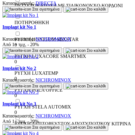
Κατασκευαστής:
DIRECTA
ΠΕΤΣΕΤΟΚΑΤΟΧΑ ΜΕ ΣΙΛΙΚΟΝΟΥΧΟ ΚΟΡΔΟΝΙ
Στα αγαπημένα
Στο καλάθι
0
ΠΟΤΗΡΟΘΗΚΗ
Implant kit No 1
0
Κατασκευαστής:
NICHROMINOX
ΡΥΓΧΗ HONIGUM MIXSTAR
Από 1+ τμχ, - 20%
0
Στα αγαπημένα
Στο καλάθι
ΡΥΓΧΗ LUXACORE SMARTMIX
0
Implant kit No 2
ΡΥΓΧΗ LUXATEMP
0
Κατασκευαστής:
NICHROMINOX
Στα αγαπημένα
Στο καλάθι
ΡΥΓΧΗ POLA OFFICE
0
Implant kit No 3
ΡΥΓΧΗ STELA AUTOMIX
0
Κατασκευαστής:
NICHROMINOX
Από 1+ τμχ, - 20%
ΡΥΓΧΗ ΛΕΠΤΟΡΕΥΣΤΟΥ ΑΠΟΤΥΠΩΤΙΚΟΥ ΚΙΤΡΙΝΑ
Στα αγαπημένα
Στο καλάθι
0