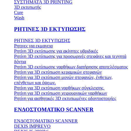
ΣΥΣΤΗΜΑΤΑ 3D PRINTING
3D εκτυπωτής
Cure
Wash
ΡΗΤΙΝΕΣ 3D ΕΚΤΥΠΩΣΗΣ
ΡΗΤΙΝΕΣ 3D ΕΚΤΥΠΩΣΗΣ
Ρητινες για εκμαγεια
Ρητίνη 3D εκτύπωσης για ακίνητες υβριδικές
Ρητίνη 3D εκτύπωσης για προσωρινές στεφάνες και τεχνητά
δόντια
Ρητίνη 3D εκτύπωσης ναρθήκων διατήρησης αποτελέσματος
Ρητίνη για 3D εκτύπωση κεραμικών στεφανών
Ρητίνη για 3D εκτύπωση μονών στεφανών, ένθετων,
επένθετων και όψεων.
Ρητίνη για 3D εκτύπωση ναρθήκων σύγκλεισης.
Ρητίνη για 3D εκτύπωση χειρουργικών ναρθήκων
Ρητίνη για αισθητικές 3D εκτυπωμένες οδοντοστοιχίες
ΕΝΔΟΣΤΟΜΑΤΙΚΟ SCANNER
ΕΝΔΟΣΤΟΜΑΤΙΚΟ SCANNER
DEXIS IMPREVO