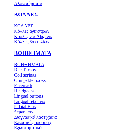
Αλλα σύρματα
ΚΟΛΛΕΣ
ΚΟΛΛΕΣ
Κόλλες αγκίστρων
Κόλλες για Aligners
Κόλλες δακτυλίων
ΒΟΗΘΗΜΑΤΑ
ΒΟΗΘΗΜΑΤΑ
Bite Turbos
Coil springs
Crimpable hooks
Facemask
Headgears
Lingual buttons
Lingual retainers
Palatal Bars
Separators
Διαγναθικά λαστιχάκια
Ελαστικές αλυσίδες
Εξωστοματικά