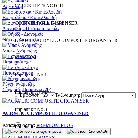
CHEEK RETRACTOR
Αξεσουάρ
0
Βουρτσάκια / Κυπελλοειδή
COTTON ROLL DISPENSER
Διανομείς - Πιστόλια υλικών
0
Θήκες - Διανομείς
DELUXE ACRYLIC COMPOSITE ORGANISER
0
Μπωλ Ανάμειξης
FIXY DAP
Παρειοκάτοχα
0
Πετσετοκάτοχα
Implant kit No 1
0
Ρύγχη ανάμειξης
Σύγκριση Προϊόντων (0)
Implant kit No 2
Εμφάνιση:
Ταξινόμηση:
0
Implant kit No 3
ACRYLIC COMPOSITE ORGANISER
0
Κατασκευαστής:
PREMIUM PLUS
Implant kit No 4
Στα αγαπημένα
Στο καλάθι
0