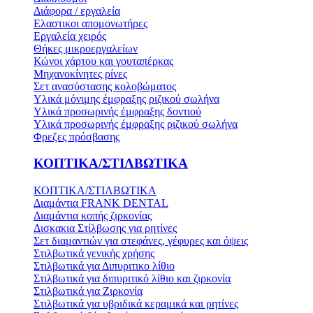
Διάφορα / εργαλεία
Ελαστικοι απομονωτήρες
Εργαλεία χειρός
Θήκες μικροεργαλείων
Κώνοι χάρτου και γουταπέρκας
Μηχανοκίνητες ρίνες
Σετ ανασύστασης κολοβώματος
Υλικά μόνιμης έμφραξης ριζικού σωλήνα
Υλικά προσωρινής έμφραξης δοντιού
Υλικά προσωρινής έμφραξης ριζικού σωλήνα
Φρεζες πρόσβασης
ΚΟΠΤΙΚΑ/ΣΤΙΛΒΩΤΙΚΑ
ΚΟΠΤΙΚΑ/ΣΤΙΛΒΩΤΙΚΑ
Διαμάντια FRANK DENTAL
Διαμάντια κοπής ζιρκονίας
Δισκακια Στίλβωσης για ρητίνες
Σετ διαμαντιών για στεφάνες, γέφυρες και όψεις
Στιλβωτικά γενικής χρήσης
Στιλβωτικά για Διπυριτικο λίθιο
Στιλβωτικά για διπυριτικό λίθιο και ζιρκονία
Στιλβωτικά για Ζιρκονία
Στιλβωτικά για υβριδικά κεραμικά και ρητίνες