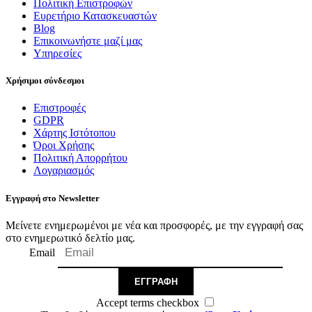
Πολιτική Επιστροφών
Ευρετήριο Κατασκευαστών
Blog
Επικοινωνήστε μαζί μας
Υπηρεσίες
Χρήσιμοι σύνδεσμοι
Επιστροφές
GDPR
Χάρτης Ιστότοπου
Όροι Χρήσης
Πολιτική Απορρήτου
Λογαριασμός
Εγγραφή στο Newsletter
Μείνετε ενημερωμένοι με νέα και προσφορές, με την εγγραφή σας
στο ενημερωτικό δελτίο μας.
Email
ΕΓΓΡΑΦΉ
Accept terms checkbox