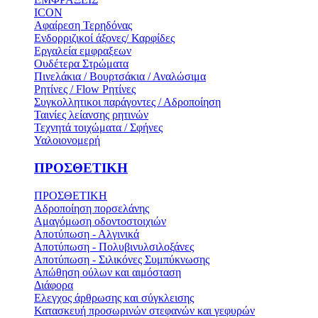
ICON
Αφαίρεση Τερηδόνας
Ενδορριζικοί άξονες/ Καρφίδες
Εργαλεία εμφραξεων
Ουδέτερα Στρώματα
Πινελάκια / Βουρτσάκια / Αναλώσιμα
Ρητίνες / Flow Ρητίνες
Συγκολλητικοι παράγοντες / Αδροποίηση
Ταινίες λείανσης ρητινών
Τεχνητά τοιχώματα / Σφήνες
Υαλοιονομερή
ΠΡΟΣΘΕΤΙΚΗ
ΠΡΟΣΘΕΤΙΚΗ
Αδροποίηση πορσελάνης
Αμαγόμωση οδοντοστοιχιών
Αποτύπωση - Αλγινικά
Αποτύπωση - Πολυβινυλσιλοξάνες
Αποτύπωση - Σιλικόνες Συμπύκνωσης
Απώθηση ούλων και αιμόσταση
Διάφορα
Ελεγχος άρθρωσης και σύγκλεισης
Κατασκευή προσωρινών στεφανών και γεφυρών