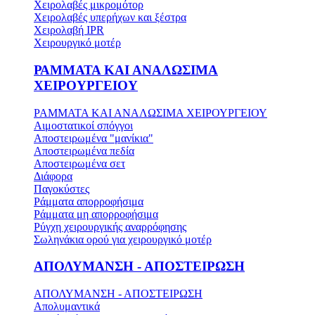
Χειρολαβές μικρομότορ
Χειρολαβές υπερήχων και ξέστρα
Χειρολαβή IPR
Χειρουργικό μοτέρ
ΡΑΜΜΑΤΑ ΚΑΙ ΑΝΑΛΩΣΙΜΑ
ΧΕΙΡΟΥΡΓΕΙΟΥ
ΡΑΜΜΑΤΑ ΚΑΙ ΑΝΑΛΩΣΙΜΑ ΧΕΙΡΟΥΡΓΕΙΟΥ
Αιμοστατικοί σπόγγοι
Αποστειρωμένα "μανίκια"
Αποστειρωμένα πεδία
Αποστειρωμένα σετ
Διάφορα
Παγοκύστες
Ράμματα απορροφήσιμα
Ράμματα μη απορροφήσιμα
Ρύγχη χειρουργικής αναρρόφησης
Σωληνάκια ορού για χειρουργικό μοτέρ
ΑΠΟΛΥΜΑΝΣΗ - ΑΠΟΣΤΕΙΡΩΣΗ
ΑΠΟΛΥΜΑΝΣΗ - ΑΠΟΣΤΕΙΡΩΣΗ
Απολυμαντικά