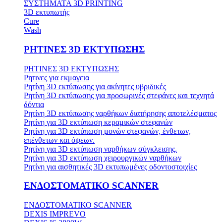
ΣΥΣΤΗΜΑΤΑ 3D PRINTING
3D εκτυπωτής
Cure
Wash
ΡΗΤΙΝΕΣ 3D ΕΚΤΥΠΩΣΗΣ
ΡΗΤΙΝΕΣ 3D ΕΚΤΥΠΩΣΗΣ
Ρητινες για εκμαγεια
Ρητίνη 3D εκτύπωσης για ακίνητες υβριδικές
Ρητίνη 3D εκτύπωσης για προσωρινές στεφάνες και τεχνητά
δόντια
Ρητίνη 3D εκτύπωσης ναρθήκων διατήρησης αποτελέσματος
Ρητίνη για 3D εκτύπωση κεραμικών στεφανών
Ρητίνη για 3D εκτύπωση μονών στεφανών, ένθετων,
επένθετων και όψεων.
Ρητίνη για 3D εκτύπωση ναρθήκων σύγκλεισης.
Ρητίνη για 3D εκτύπωση χειρουργικών ναρθήκων
Ρητίνη για αισθητικές 3D εκτυπωμένες οδοντοστοιχίες
ΕΝΔΟΣΤΟΜΑΤΙΚΟ SCANNER
ΕΝΔΟΣΤΟΜΑΤΙΚΟ SCANNER
DEXIS IMPREVO