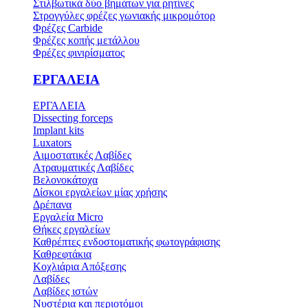
Στιλβωτικά δύο βημάτων για ρητίνες
Στρογγύλες φρέζες γωνιακής μικρομότορ
Φρέζες Carbide
Φρέζες κοπής μετάλλου
Φρέζες φινιρίσματος
ΕΡΓΑΛΕΙΑ
ΕΡΓΑΛΕΙΑ
Dissecting forceps
Implant kits
Luxators
Αιμοστατικές Λαβίδες
Ατραυματικές Λαβίδες
Βελονοκάτοχα
Δίσκοι εργαλείων μίας χρήσης
Δρέπανα
Εργαλεία Micro
Θήκες εργαλείων
Καθρέπτες ενδοστοματικής φωτογράφισης
Καθρεφτάκια
Κοχλιάρια Απόξεσης
Λαβίδες
Λαβίδες ιστών
Νυστέρια και περιοτόμοι