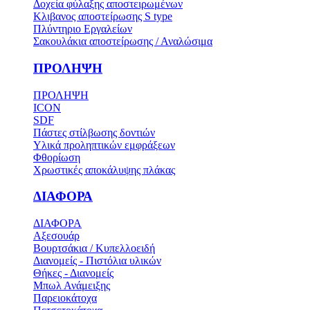
Δοχεία φύλαξης αποστειρωμένων
Κλιβανος αποστείρωσης S type
Πλύντηριο Εργαλείων
Σακουλάκια αποστείρωσης / Αναλώσιμα
ΠΡΟΛΗΨΗ
ΠΡΟΛΗΨΗ
ICON
SDF
Πάστες στίλβωσης δοντιών
Υλικά προληπτικών εμφράξεων
Φθορίωση
Χρωστικές αποκάλυψης πλάκας
ΔΙΑΦΟΡΑ
ΔΙΑΦΟΡΑ
Αξεσουάρ
Βουρτσάκια / Κυπελλοειδή
Διανομείς - Πιστόλια υλικών
Θήκες - Διανομείς
Μπωλ Ανάμειξης
Παρειοκάτοχα