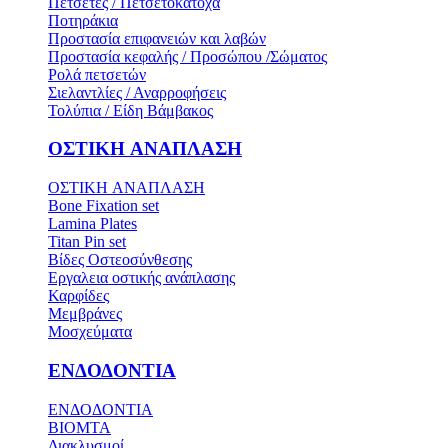
Πετσέτες / Πετσετοκάτοχα
Ποτηράκια
Προστασία επιφανειών και λαβών
Προστασία κεφαλής / Προσώπου /Σώματος
Ρολά πετσετών
Σιελαντλίες / Αναρροφήσεις
Τολύπια / Είδη Βάμβακος
ΟΣΤΙΚH ΑΝΑΠΛΑΣH
ΟΣΤΙΚH ΑΝΑΠΛΑΣH
Bone Fixation set
Lamina Plates
Titan Pin set
Βίδες Οστεοσύνθεσης
Εργαλεια οστικής ανάπλασης
Καρφίδες
Μεμβράνες
Μοσχεύματα
ΕΝΔΟΔΟΝΤΙΑ
ΕΝΔΟΔΟΝΤΙΑ
BIOMTA
Διακλυσμοί