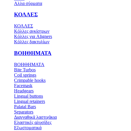
Αλλα σύρματα
ΚΟΛΛΕΣ
ΚΟΛΛΕΣ
Κόλλες αγκίστρων
Κόλλες για Aligners
Κόλλες δακτυλίων
ΒΟΗΘΗΜΑΤΑ
ΒΟΗΘΗΜΑΤΑ
Bite Turbos
Coil springs
Crimpable hooks
Facemask
Headgears
Lingual buttons
Lingual retainers
Palatal Bars
Separators
Διαγναθικά λαστιχάκια
Ελαστικές αλυσίδες
Εξωστοματικά