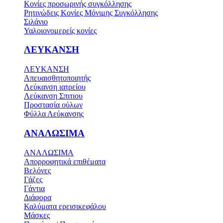
Κονίες προσωρινής συγκόλλησης
Ρητινώδεις Κονίες Μόνιμης Συγκόλλησης
Σιλάνιο
Υαλοιονομερείς κονίες
ΛΕΥΚΑΝΣΗ
ΛΕΥΚΑΝΣΗ
Απευαισθητοποιητής
Λεύκανση ιατρείου
Λεύκανση Σπιτιου
Προστασία ούλων
Φύλλα Λεύκανσης
ΑΝΑΛΩΣΙΜΑ
ΑΝΑΛΩΣΙΜΑ
Απορροφητικά επιθέματα
Βελόνες
Γάζες
Γάντια
Διάφορα
Καλύματα ερεισικεφάλου
Μάσκες