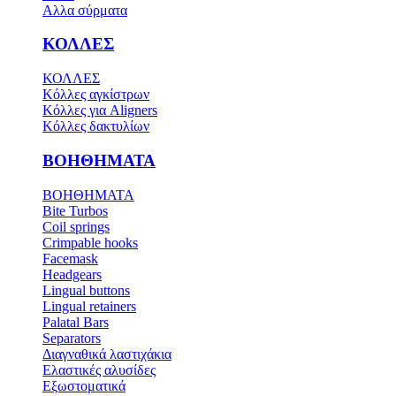
Αλλα σύρματα
ΚΟΛΛΕΣ
ΚΟΛΛΕΣ
Κόλλες αγκίστρων
Κόλλες για Aligners
Κόλλες δακτυλίων
ΒΟΗΘΗΜΑΤΑ
ΒΟΗΘΗΜΑΤΑ
Bite Turbos
Coil springs
Crimpable hooks
Facemask
Headgears
Lingual buttons
Lingual retainers
Palatal Bars
Separators
Διαγναθικά λαστιχάκια
Ελαστικές αλυσίδες
Εξωστοματικά