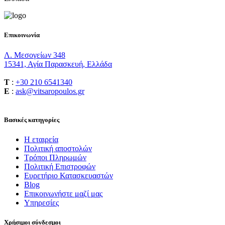
Επικοινωνία
Λ. Μεσογείων 348
15341, Αγία Παρασκευή, Ελλάδα
T
:
+30 210 6541340
E
:
ask@vitsaropoulos.gr
Βασικές κατηγορίες
Η εταιρεία
Πολιτική αποστολών
Τρόποι Πληρωμών
Πολιτική Επιστροφών
Ευρετήριο Κατασκευαστών
Blog
Επικοινωνήστε μαζί μας
Υπηρεσίες
Χρήσιμοι σύνδεσμοι