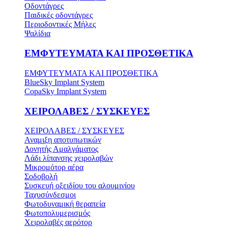
Οδοντάγρες
Παιδικές οδοντάγρες
Περιοδοντικές Μήλες
Ψαλίδια
ΕΜΦΥΤΕΥΜΑΤΑ ΚΑΙ ΠΡΟΣΘΕΤΙΚΑ
ΕΜΦΥΤΕΥΜΑΤΑ ΚΑΙ ΠΡΟΣΘΕΤΙΚΑ
BlueSky Implant System
CopaSky Implant System
ΧΕΙΡΟΛΑΒΕΣ / ΣΥΣΚΕΥΕΣ
ΧΕΙΡΟΛΑΒΕΣ / ΣΥΣΚΕΥΕΣ
Αναμιξη αποτυπωτικών
Δονητής Αμαλγάματος
Λάδι λίπανσης χειρολαβών
Μικρομότορ αέρα
Σοδοβολή
Συσκευή οξειδίου του αλουμινίου
Ταχυσύνδεσμοι
Φωτοδυναμική θεραπεία
Φωτοπολυμερισμός
Χειρολαβές αερότορ