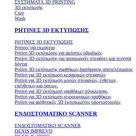
ΣΥΣΤΗΜΑΤΑ 3D PRINTING
3D εκτυπωτής
Cure
Wash
ΡΗΤΙΝΕΣ 3D ΕΚΤΥΠΩΣΗΣ
ΡΗΤΙΝΕΣ 3D ΕΚΤΥΠΩΣΗΣ
Ρητινες για εκμαγεια
Ρητίνη 3D εκτύπωσης για ακίνητες υβριδικές
Ρητίνη 3D εκτύπωσης για προσωρινές στεφάνες και τεχνητά
δόντια
Ρητίνη 3D εκτύπωσης ναρθήκων διατήρησης αποτελέσματος
Ρητίνη για 3D εκτύπωση κεραμικών στεφανών
Ρητίνη για 3D εκτύπωση μονών στεφανών, ένθετων,
επένθετων και όψεων.
Ρητίνη για 3D εκτύπωση ναρθήκων σύγκλεισης.
Ρητίνη για 3D εκτύπωση χειρουργικών ναρθήκων
Ρητίνη για αισθητικές 3D εκτυπωμένες οδοντοστοιχίες
ΕΝΔΟΣΤΟΜΑΤΙΚΟ SCANNER
ΕΝΔΟΣΤΟΜΑΤΙΚΟ SCANNER
DEXIS IMPREVO