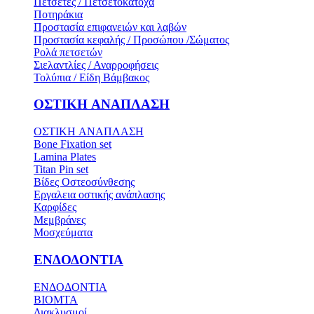
Πετσέτες / Πετσετοκάτοχα
Ποτηράκια
Προστασία επιφανειών και λαβών
Προστασία κεφαλής / Προσώπου /Σώματος
Ρολά πετσετών
Σιελαντλίες / Αναρροφήσεις
Τολύπια / Είδη Βάμβακος
ΟΣΤΙΚH ΑΝΑΠΛΑΣH
ΟΣΤΙΚH ΑΝΑΠΛΑΣH
Bone Fixation set
Lamina Plates
Titan Pin set
Βίδες Οστεοσύνθεσης
Εργαλεια οστικής ανάπλασης
Καρφίδες
Μεμβράνες
Μοσχεύματα
ΕΝΔΟΔΟΝΤΙΑ
ΕΝΔΟΔΟΝΤΙΑ
BIOMTA
Διακλυσμοί