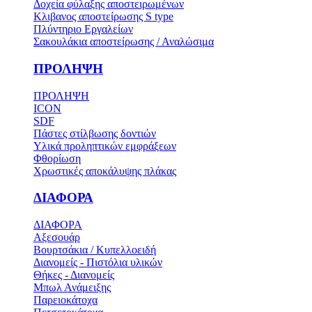
Δοχεία φύλαξης αποστειρωμένων
Κλιβανος αποστείρωσης S type
Πλύντηριο Εργαλείων
Σακουλάκια αποστείρωσης / Αναλώσιμα
ΠΡΟΛΗΨΗ
ΠΡΟΛΗΨΗ
ICON
SDF
Πάστες στίλβωσης δοντιών
Υλικά προληπτικών εμφράξεων
Φθορίωση
Χρωστικές αποκάλυψης πλάκας
ΔΙΑΦΟΡΑ
ΔΙΑΦΟΡΑ
Αξεσουάρ
Βουρτσάκια / Κυπελλοειδή
Διανομείς - Πιστόλια υλικών
Θήκες - Διανομείς
Μπωλ Ανάμειξης
Παρειοκάτοχα