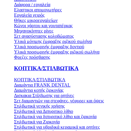
Διάφορα / εργαλεία
Ελαστικοι απομονωτήρες
Εργαλεία χειρός
Θήκες μικροεργαλείων
Κώνοι χάρτου και γουταπέρκας
Μηχανοκίνητες ρίνες
Σετ ανασύστασης κολοβώματος
Υλικά μόνιμης έμφραξης ριζικού σωλήνα
Υλικά προσωρινής έμφραξης δοντιού
Υλικά προσωρινής έμφραξης ριζικού σωλήνα
Φρεζες πρόσβασης
ΚΟΠΤΙΚΑ/ΣΤΙΛΒΩΤΙΚΑ
ΚΟΠΤΙΚΑ/ΣΤΙΛΒΩΤΙΚΑ
Διαμάντια FRANK DENTAL
Διαμάντια κοπής ζιρκονίας
Δισκακια Στίλβωσης για ρητίνες
Σετ διαμαντιών για στεφάνες, γέφυρες και όψεις
Στιλβωτικά γενικής χρήσης
Στιλβωτικά για Διπυριτικο λίθιο
Στιλβωτικά για διπυριτικό λίθιο και ζιρκονία
Στιλβωτικά για Ζιρκονία
Στιλβωτικά για υβριδικά κεραμικά και ρητίνες