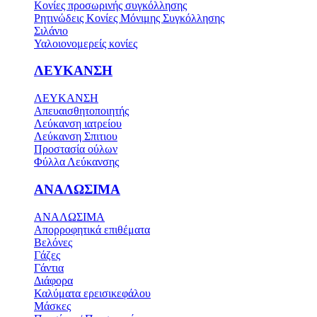
Κονίες προσωρινής συγκόλλησης
Ρητινώδεις Κονίες Μόνιμης Συγκόλλησης
Σιλάνιο
Υαλοιονομερείς κονίες
ΛΕΥΚΑΝΣΗ
ΛΕΥΚΑΝΣΗ
Απευαισθητοποιητής
Λεύκανση ιατρείου
Λεύκανση Σπιτιου
Προστασία ούλων
Φύλλα Λεύκανσης
ΑΝΑΛΩΣΙΜΑ
ΑΝΑΛΩΣΙΜΑ
Απορροφητικά επιθέματα
Βελόνες
Γάζες
Γάντια
Διάφορα
Καλύματα ερεισικεφάλου
Μάσκες