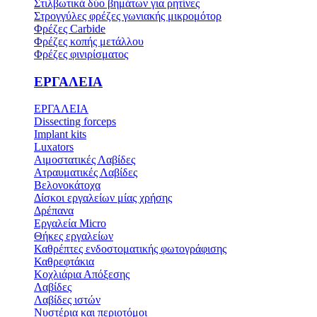
Στιλβωτικά δύο βημάτων για ρητίνες
Στρογγύλες φρέζες γωνιακής μικρομότορ
Φρέζες Carbide
Φρέζες κοπής μετάλλου
Φρέζες φινιρίσματος
ΕΡΓΑΛΕΙΑ
ΕΡΓΑΛΕΙΑ
Dissecting forceps
Implant kits
Luxators
Αιμοστατικές Λαβίδες
Ατραυματικές Λαβίδες
Βελονοκάτοχα
Δίσκοι εργαλείων μίας χρήσης
Δρέπανα
Εργαλεία Micro
Θήκες εργαλείων
Καθρέπτες ενδοστοματικής φωτογράφισης
Καθρεφτάκια
Κοχλιάρια Απόξεσης
Λαβίδες
Λαβίδες ιστών
Νυστέρια και περιοτόμοι