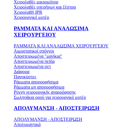
Χειρολαβές μικρομότορ
Χειρολαβές υπερήχων και ξέστρα
Χειρολαβή IPR
Χειρουργικό μοτέρ
ΡΑΜΜΑΤΑ ΚΑΙ ΑΝΑΛΩΣΙΜΑ
ΧΕΙΡΟΥΡΓΕΙΟΥ
ΡΑΜΜΑΤΑ ΚΑΙ ΑΝΑΛΩΣΙΜΑ ΧΕΙΡΟΥΡΓΕΙΟΥ
Αιμοστατικοί σπόγγοι
Αποστειρωμένα "μανίκια"
Αποστειρωμένα πεδία
Αποστειρωμένα σετ
Διάφορα
Παγοκύστες
Ράμματα απορροφήσιμα
Ράμματα μη απορροφήσιμα
Ρύγχη χειρουργικής αναρρόφησης
Σωληνάκια ορού για χειρουργικό μοτέρ
ΑΠΟΛΥΜΑΝΣΗ - ΑΠΟΣΤΕΙΡΩΣΗ
ΑΠΟΛΥΜΑΝΣΗ - ΑΠΟΣΤΕΙΡΩΣΗ
Απολυμαντικά