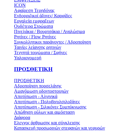
ICON
Αφαίρεση Τερηδόνας
Ενδορριζικοί άξονες/ Καρφίδες
Εργαλεία εμφραξεων
Ουδέτερα Στρώματα
Πινελάκια / Βουρτσάκια / Αναλώσιμα
Ρητίνες / Flow Ρητίνες
Συγκολλητικοι παράγοντες / Αδροποίηση
Ταινίες λείανσης ρητινών
Τεχνητά τοιχώματα / Σφήνες
Υαλοιονομερή
ΠΡΟΣΘΕΤΙΚΗ
ΠΡΟΣΘΕΤΙΚΗ
Αδροποίηση πορσελάνης
Αμαγόμωση οδοντοστοιχιών
Αποτύπωση - Αλγινικά
Αποτύπωση - Πολυβινυλσιλοξάνες
Αποτύπωση - Σιλικόνες Συμπύκνωσης
Απώθηση ούλων και αιμόσταση
Διάφορα
Ελεγχος άρθρωσης και σύγκλεισης
Κατασκευή προσωρινών στεφανών και γεφυρών