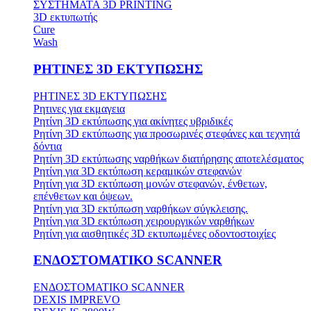
ΣΥΣΤΗΜΑΤΑ 3D PRINTING
3D εκτυπωτής
Cure
Wash
ΡΗΤΙΝΕΣ 3D ΕΚΤΥΠΩΣΗΣ
ΡΗΤΙΝΕΣ 3D ΕΚΤΥΠΩΣΗΣ
Ρητινες για εκμαγεια
Ρητίνη 3D εκτύπωσης για ακίνητες υβριδικές
Ρητίνη 3D εκτύπωσης για προσωρινές στεφάνες και τεχνητά
δόντια
Ρητίνη 3D εκτύπωσης ναρθήκων διατήρησης αποτελέσματος
Ρητίνη για 3D εκτύπωση κεραμικών στεφανών
Ρητίνη για 3D εκτύπωση μονών στεφανών, ένθετων,
επένθετων και όψεων.
Ρητίνη για 3D εκτύπωση ναρθήκων σύγκλεισης.
Ρητίνη για 3D εκτύπωση χειρουργικών ναρθήκων
Ρητίνη για αισθητικές 3D εκτυπωμένες οδοντοστοιχίες
ΕΝΔΟΣΤΟΜΑΤΙΚΟ SCANNER
ΕΝΔΟΣΤΟΜΑΤΙΚΟ SCANNER
DEXIS IMPREVO