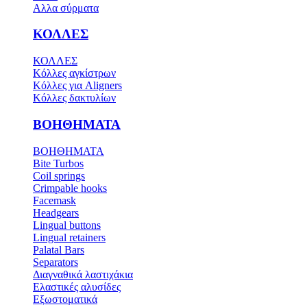
Αλλα σύρματα
ΚΟΛΛΕΣ
ΚΟΛΛΕΣ
Κόλλες αγκίστρων
Κόλλες για Aligners
Κόλλες δακτυλίων
ΒΟΗΘΗΜΑΤΑ
ΒΟΗΘΗΜΑΤΑ
Bite Turbos
Coil springs
Crimpable hooks
Facemask
Headgears
Lingual buttons
Lingual retainers
Palatal Bars
Separators
Διαγναθικά λαστιχάκια
Ελαστικές αλυσίδες
Εξωστοματικά