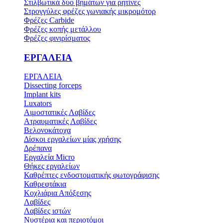
Στιλβωτικά δύο βημάτων για ρητίνες
Στρογγύλες φρέζες γωνιακής μικρομότορ
Φρέζες Carbide
Φρέζες κοπής μετάλλου
Φρέζες φινιρίσματος
ΕΡΓΑΛΕΙΑ
ΕΡΓΑΛΕΙΑ
Dissecting forceps
Implant kits
Luxators
Αιμοστατικές Λαβίδες
Ατραυματικές Λαβίδες
Βελονοκάτοχα
Δίσκοι εργαλείων μίας χρήσης
Δρέπανα
Εργαλεία Micro
Θήκες εργαλείων
Καθρέπτες ενδοστοματικής φωτογράφισης
Καθρεφτάκια
Κοχλιάρια Απόξεσης
Λαβίδες
Λαβίδες ιστών
Νυστέρια και περιοτόμοι