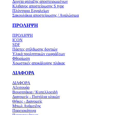
Δοχεία φύλαξης αποστειρωμένων
Κλιβανος αποστείρωσης S type
Πλύντηριο Εργαλείων
Σακουλάκια αποστείρωσης / Αναλώσιμα
ΠΡΟΛΗΨΗ
ΠΡΟΛΗΨΗ
ICON
SDF
Πάστες στίλβωσης δοντιών
Υλικά προληπτικών εμφράξεων
Φθορίωση
Χρωστικές αποκάλυψης πλάκας
ΔΙΑΦΟΡΑ
ΔΙΑΦΟΡΑ
Αξεσουάρ
Βουρτσάκια / Κυπελλοειδή
Διανομείς - Πιστόλια υλικών
Θήκες - Διανομείς
Μπωλ Ανάμειξης
Παρειοκάτοχα