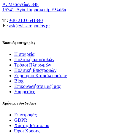
Λ. Μεσογείων 348
15341, Αγία Παρασκευή, Ελλάδα
T
:
+30 210 6541340
E
:
ask@vitsaropoulos.gr
Βασικές κατηγορίες
Η εταιρεία
Πολιτική αποστολών
Τρόποι Πληρωμών
Πολιτική Επιστροφών
Ευρετήριο Κατασκευαστών
Blog
Επικοινωνήστε μαζί μας
Υπηρεσίες
Χρήσιμοι σύνδεσμοι
Επιστροφές
GDPR
Χάρτης Ιστότοπου
Όροι Χρήσης