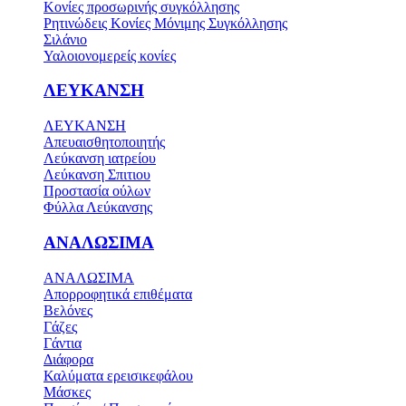
Κονίες προσωρινής συγκόλλησης
Ρητινώδεις Κονίες Μόνιμης Συγκόλλησης
Σιλάνιο
Υαλοιονομερείς κονίες
ΛΕΥΚΑΝΣΗ
ΛΕΥΚΑΝΣΗ
Απευαισθητοποιητής
Λεύκανση ιατρείου
Λεύκανση Σπιτιου
Προστασία ούλων
Φύλλα Λεύκανσης
ΑΝΑΛΩΣΙΜΑ
ΑΝΑΛΩΣΙΜΑ
Απορροφητικά επιθέματα
Βελόνες
Γάζες
Γάντια
Διάφορα
Καλύματα ερεισικεφάλου
Μάσκες