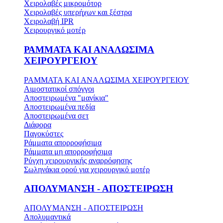
Χειρολαβές μικρομότορ
Χειρολαβές υπερήχων και ξέστρα
Χειρολαβή IPR
Χειρουργικό μοτέρ
ΡΑΜΜΑΤΑ ΚΑΙ ΑΝΑΛΩΣΙΜΑ
ΧΕΙΡΟΥΡΓΕΙΟΥ
ΡΑΜΜΑΤΑ ΚΑΙ ΑΝΑΛΩΣΙΜΑ ΧΕΙΡΟΥΡΓΕΙΟΥ
Αιμοστατικοί σπόγγοι
Αποστειρωμένα "μανίκια"
Αποστειρωμένα πεδία
Αποστειρωμένα σετ
Διάφορα
Παγοκύστες
Ράμματα απορροφήσιμα
Ράμματα μη απορροφήσιμα
Ρύγχη χειρουργικής αναρρόφησης
Σωληνάκια ορού για χειρουργικό μοτέρ
ΑΠΟΛΥΜΑΝΣΗ - ΑΠΟΣΤΕΙΡΩΣΗ
ΑΠΟΛΥΜΑΝΣΗ - ΑΠΟΣΤΕΙΡΩΣΗ
Απολυμαντικά