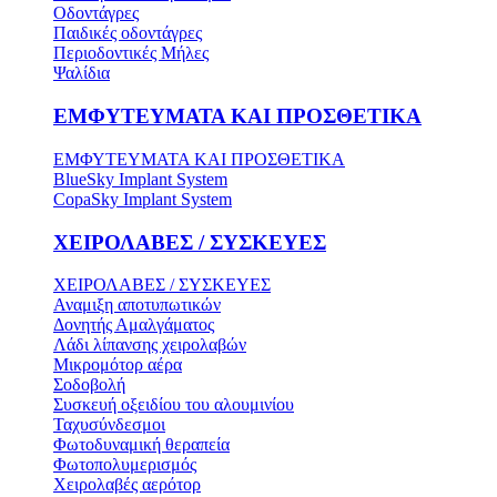
Οδοντάγρες
Παιδικές οδοντάγρες
Περιοδοντικές Μήλες
Ψαλίδια
ΕΜΦΥΤΕΥΜΑΤΑ ΚΑΙ ΠΡΟΣΘΕΤΙΚΑ
ΕΜΦΥΤΕΥΜΑΤΑ ΚΑΙ ΠΡΟΣΘΕΤΙΚΑ
BlueSky Implant System
CopaSky Implant System
ΧΕΙΡΟΛΑΒΕΣ / ΣΥΣΚΕΥΕΣ
ΧΕΙΡΟΛΑΒΕΣ / ΣΥΣΚΕΥΕΣ
Αναμιξη αποτυπωτικών
Δονητής Αμαλγάματος
Λάδι λίπανσης χειρολαβών
Μικρομότορ αέρα
Σοδοβολή
Συσκευή οξειδίου του αλουμινίου
Ταχυσύνδεσμοι
Φωτοδυναμική θεραπεία
Φωτοπολυμερισμός
Χειρολαβές αερότορ