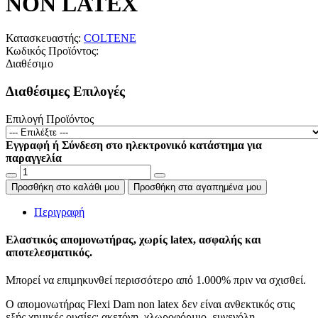
NON LATEX
Κατασκευαστής:
COLTENE
Κωδικός Προϊόντος:
Διαθέσιμο
Διαθέσιμες Επιλογές
Επιλογή Προϊόντος
Εγγραφή ή Σύνδεση στο ηλεκτρονικό κατάστημα για
παραγγελία
Προσθήκη στο καλάθι μου
Προσθήκη στα αγαπημένα μου
Περιγραφή
Ε
λαστικός αποµονωτήρας, χωρίς latex, ασφαλής και
αποτελεσµατικός.
Μπορεί να επιµηκυνθεί περισσότερο από 1.000% πριν να σχισθεί.
Ο αποµονωτήρας Flexi Dam non latex δεν είναι ανθεκτικός στις
εξής χηµικές ουσίες: ακετόνη, χλωροφόρµιο, ευγενόλη,