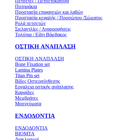
Πετσέτες / Πετσετοκάτοχα
Ποτηράκια
Προστασία επιφανειών και λαβών
Προστασία κεφαλής / Προσώπου /Σώματος
Ρολά πετσετών
Σιελαντλίες / Αναρροφήσεις
Τολύπια / Είδη Βάμβακος
ΟΣΤΙΚH ΑΝΑΠΛΑΣH
ΟΣΤΙΚH ΑΝΑΠΛΑΣH
Bone Fixation set
Lamina Plates
Titan Pin set
Βίδες Οστεοσύνθεσης
Εργαλεια οστικής ανάπλασης
Καρφίδες
Μεμβράνες
Μοσχεύματα
ΕΝΔΟΔΟΝΤΙΑ
ΕΝΔΟΔΟΝΤΙΑ
BIOMTA
Διακλυσμοί