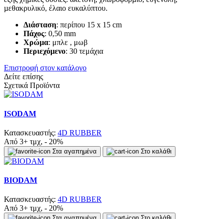
µεθακρυλικό, έλαιο ευκαλύπτου.
Διάσταση
: περίπου 15 x 15 cm
Πάχος
: 0,50 mm
Χρώμα
: μπλε , μωβ
Περιεχόμενο
: 30 τεμάχια
Επιστροφή στον κατάλογο
Δείτε επίσης
Σχετικά Προϊόντα
ISODAM
Κατασκευαστής:
4D RUBBER
Από 3+ τμχ, - 20%
Στα αγαπημένα
Στο καλάθι
BIODAM
Κατασκευαστής:
4D RUBBER
Από 3+ τμχ, - 20%
Στα αγαπημένα
Στο καλάθι