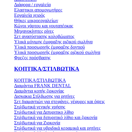
Διάφορα / εργαλεία
Ελαστικοι απομονωτήρες
Εργαλεία χειρός
Θήκες μικροεργαλείων
Κώνοι χάρτου και γουταπέρκας
Μηχανοκίνητες ρίνες
Σετ ανασύστασης κολοβώματος
Υλικά μόνιμης έμφραξης ριζικού σωλήνα
Υλικά προσωρινής έμφραξης δοντιού
Υλικά προσωρινής έμφραξης ριζικού σωλήνα
Φρεζες πρόσβασης
ΚΟΠΤΙΚΑ/ΣΤΙΛΒΩΤΙΚΑ
ΚΟΠΤΙΚΑ/ΣΤΙΛΒΩΤΙΚΑ
Διαμάντια FRANK DENTAL
Διαμάντια κοπής ζιρκονίας
Δισκακια Στίλβωσης για ρητίνες
Σετ διαμαντιών για στεφάνες, γέφυρες και όψεις
Στιλβωτικά γενικής χρήσης
Στιλβωτικά για Διπυριτικο λίθιο
Στιλβωτικά για διπυριτικό λίθιο και ζιρκονία
Στιλβωτικά για Ζιρκονία
Στιλβωτικά για υβριδικά κεραμικά και ρητίνες