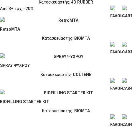
Κατασκευαστής:
4D RUBBER
Από 3+ τμχ, - 20%
RetroMTA
Κατασκευαστής:
BIOMTA
ΣΤΑ
ΣΤΟ
ΑΓΑΠΗΜΈ
ΚΑΛΆ
SPRAY ΨΥΧΡΟΥ
Κατασκευαστής:
COLTENE
ΣΤΑ
ΣΤΟ
ΑΓΑΠΗΜΈ
ΚΑΛΆ
BIOFILLING STARTER KIT
Κατασκευαστής:
BIOMTA
ΣΤΑ
ΣΤΟ
ΑΓΑΠΗΜΈ
ΚΑΛΆ