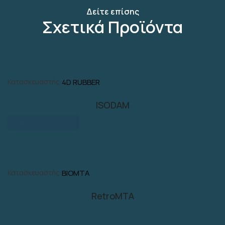
Δείτε επίσης
Σχετικά Προϊόντα
Κατασκευαστής:
4D RUBBER
ISODAM
Από 3+ τμχ, - 20%
Κατασκευαστής:
BIOMTA
RetroMTA