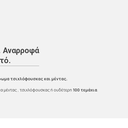
. Αναρροφά
στό.
άρωμα τσιχλόφουσκας και μέντας.
µα µέντας , τσιχλόφουσκας ή ουδέτερη
100 τεµάχια
.