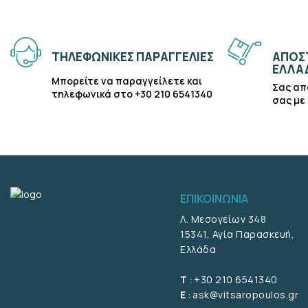
ΤΗΛΕΦΩΝΙΚΕΣ ΠΑΡΑΓΓΕΛΙΕΣ
ΑΠΟΣΤ
ΕΛΛΑ
Μπορείτε να παραγγείλετε και
Σας απ
τηλεφωνικά στο +30 210 6541340
σας με
ΕΠΙΚΟΙΝΩΝΙΑ
Λ. Μεσογείων 348
15341, Αγία Παρασκευή,
Ελλάδα
T
:
+30 210 6541340
E
:
ask@vitsaropoulos.gr