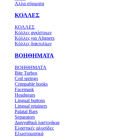
Αλλα σύρματα
ΚΟΛΛΕΣ
ΚΟΛΛΕΣ
Κόλλες αγκίστρων
Κόλλες για Aligners
Κόλλες δακτυλίων
ΒΟΗΘΗΜΑΤΑ
ΒΟΗΘΗΜΑΤΑ
Bite Turbos
Coil springs
Crimpable hooks
Facemask
Headgears
Lingual buttons
Lingual retainers
Palatal Bars
Separators
Διαγναθικά λαστιχάκια
Ελαστικές αλυσίδες
Εξωστοματικά