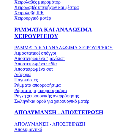
Χειρολαβές μικρομότορ
Χειρολαβές υπερήχων και ξέστρα
Χειρολαβή IPR
Χειρουργικό μοτέρ
ΡΑΜΜΑΤΑ ΚΑΙ ΑΝΑΛΩΣΙΜΑ
ΧΕΙΡΟΥΡΓΕΙΟΥ
ΡΑΜΜΑΤΑ ΚΑΙ ΑΝΑΛΩΣΙΜΑ ΧΕΙΡΟΥΡΓΕΙΟΥ
Αιμοστατικοί σπόγγοι
Αποστειρωμένα "μανίκια"
Αποστειρωμένα πεδία
Αποστειρωμένα σετ
Διάφορα
Παγοκύστες
Ράμματα απορροφήσιμα
Ράμματα μη απορροφήσιμα
Ρύγχη χειρουργικής αναρρόφησης
Σωληνάκια ορού για χειρουργικό μοτέρ
ΑΠΟΛΥΜΑΝΣΗ - ΑΠΟΣΤΕΙΡΩΣΗ
ΑΠΟΛΥΜΑΝΣΗ - ΑΠΟΣΤΕΙΡΩΣΗ
Απολυμαντικά