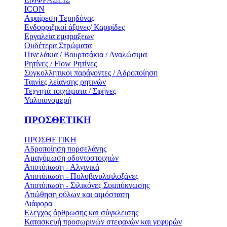
ICON
Αφαίρεση Τερηδόνας
Ενδορριζικοί άξονες/ Καρφίδες
Εργαλεία εμφραξεων
Ουδέτερα Στρώματα
Πινελάκια / Βουρτσάκια / Αναλώσιμα
Ρητίνες / Flow Ρητίνες
Συγκολλητικοι παράγοντες / Αδροποίηση
Ταινίες λείανσης ρητινών
Τεχνητά τοιχώματα / Σφήνες
Υαλοιονομερή
ΠΡΟΣΘΕΤΙΚΗ
ΠΡΟΣΘΕΤΙΚΗ
Αδροποίηση πορσελάνης
Αμαγόμωση οδοντοστοιχιών
Αποτύπωση - Αλγινικά
Αποτύπωση - Πολυβινυλσιλοξάνες
Αποτύπωση - Σιλικόνες Συμπύκνωσης
Απώθηση ούλων και αιμόσταση
Διάφορα
Ελεγχος άρθρωσης και σύγκλεισης
Κατασκευή προσωρινών στεφανών και γεφυρών