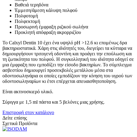
Βαθειά τερηδόνα
Έμμεση/άμεση κάλυψη πολφού
Πολφοτομή
Πολφεκτομή
Προσωρινή έμφραξη ριζικού σωλήνα
Προκλητή απόφραξη ακρορριζίου
Το Calxyl Dentin 10 έχει ένα υψηλό pH >12.6 κι επομένως δρα
βακτηριοστατικά. Χάρη στις ιδιότητές του, διεγείρει τα κύτταρα να
δημιουργήσουν τριτογενή οδοντίνη και προάγει την επούλωση και
τη ζωτικότητα του πολφού. Η συγκολλητική του ιδιότητα οδηγεί σε
μια έμφραξη που εμποδίζει την είσοδο βακτηρίων. Το σύμπλεγμα
ασβεστίου δημιουργεί προσεκβολές μετάλλου μέσα στα
οδοντοσωληνάρια οι οποίες εμποδίζουν την κίνηση του υγρού των
οδοντοσωληναρίων κι έτσι επέρχεται απευαισθητοποίηση.
Είναι ακτινοσκιερό υλικό.
Σύριγγα με 1,5 ml πάστα και 5 βελόνες μιας χρήσης.
Επιστροφή στον κατάλογο
Δείτε επίσης
Σχετικά Προϊόντα