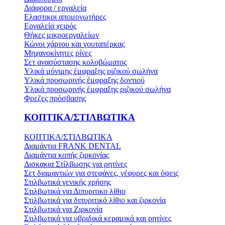
Διάφορα / εργαλεία
Ελαστικοι απομονωτήρες
Εργαλεία χειρός
Θήκες μικροεργαλείων
Κώνοι χάρτου και γουταπέρκας
Μηχανοκίνητες ρίνες
Σετ ανασύστασης κολοβώματος
Υλικά μόνιμης έμφραξης ριζικού σωλήνα
Υλικά προσωρινής έμφραξης δοντιού
Υλικά προσωρινής έμφραξης ριζικού σωλήνα
Φρεζες πρόσβασης
ΚΟΠΤΙΚΑ/ΣΤΙΛΒΩΤΙΚΑ
ΚΟΠΤΙΚΑ/ΣΤΙΛΒΩΤΙΚΑ
Διαμάντια FRANK DENTAL
Διαμάντια κοπής ζιρκονίας
Δισκακια Στίλβωσης για ρητίνες
Σετ διαμαντιών για στεφάνες, γέφυρες και όψεις
Στιλβωτικά γενικής χρήσης
Στιλβωτικά για Διπυριτικο λίθιο
Στιλβωτικά για διπυριτικό λίθιο και ζιρκονία
Στιλβωτικά για Ζιρκονία
Στιλβωτικά για υβριδικά κεραμικά και ρητίνες