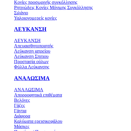
Κονίες προσωρινής συγκόλλησης
Ρητινώδεις Κονίες Μόνιμης Συγκόλλησης
Σιλάνιο
Υαλοιονομερείς κονίες
ΛΕΥΚΑΝΣΗ
ΛΕΥΚΑΝΣΗ
Απευαισθητοποιητής
Λεύκανση ιατρείου
Λεύκανση Σπιτιου
Προστασία ούλων
Φύλλα Λεύκανσης
ΑΝΑΛΩΣΙΜΑ
ΑΝΑΛΩΣΙΜΑ
Απορροφητικά επιθέματα
Βελόνες
Γάζες
Γάντια
Διάφορα
Καλύματα ερεισικεφάλου
Μάσκες