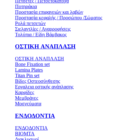
Πετσέτες / Πετσετοκάτοχα
Ποτηράκια
Προστασία επιφανειών και λαβών
Προστασία κεφαλής / Προσώπου /Σώματος
Ρολά πετσετών
Σιελαντλίες / Αναρροφήσεις
Τολύπια / Είδη Βάμβακος
ΟΣΤΙΚH ΑΝΑΠΛΑΣH
ΟΣΤΙΚH ΑΝΑΠΛΑΣH
Bone Fixation set
Lamina Plates
Titan Pin set
Βίδες Οστεοσύνθεσης
Εργαλεια οστικής ανάπλασης
Καρφίδες
Μεμβράνες
Μοσχεύματα
ΕΝΔΟΔΟΝΤΙΑ
ΕΝΔΟΔΟΝΤΙΑ
BIOMTA
Διακλυσμοί