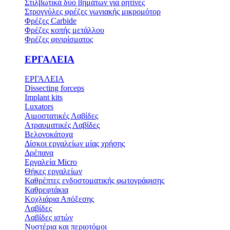
Στιλβωτικά δύο βημάτων για ρητίνες
Στρογγύλες φρέζες γωνιακής μικρομότορ
Φρέζες Carbide
Φρέζες κοπής μετάλλου
Φρέζες φινιρίσματος
ΕΡΓΑΛΕΙΑ
ΕΡΓΑΛΕΙΑ
Dissecting forceps
Implant kits
Luxators
Αιμοστατικές Λαβίδες
Ατραυματικές Λαβίδες
Βελονοκάτοχα
Δίσκοι εργαλείων μίας χρήσης
Δρέπανα
Εργαλεία Micro
Θήκες εργαλείων
Καθρέπτες ενδοστοματικής φωτογράφισης
Καθρεφτάκια
Κοχλιάρια Απόξεσης
Λαβίδες
Λαβίδες ιστών
Νυστέρια και περιοτόμοι