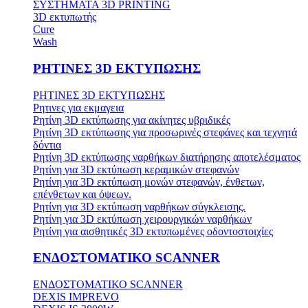
ΣΥΣΤΗΜΑΤΑ 3D PRINTING
3D εκτυπωτής
Cure
Wash
ΡΗΤΙΝΕΣ 3D ΕΚΤΥΠΩΣΗΣ
ΡΗΤΙΝΕΣ 3D ΕΚΤΥΠΩΣΗΣ
Ρητινες για εκμαγεια
Ρητίνη 3D εκτύπωσης για ακίνητες υβριδικές
Ρητίνη 3D εκτύπωσης για προσωρινές στεφάνες και τεχνητά
δόντια
Ρητίνη 3D εκτύπωσης ναρθήκων διατήρησης αποτελέσματος
Ρητίνη για 3D εκτύπωση κεραμικών στεφανών
Ρητίνη για 3D εκτύπωση μονών στεφανών, ένθετων,
επένθετων και όψεων.
Ρητίνη για 3D εκτύπωση ναρθήκων σύγκλεισης.
Ρητίνη για 3D εκτύπωση χειρουργικών ναρθήκων
Ρητίνη για αισθητικές 3D εκτυπωμένες οδοντοστοιχίες
ΕΝΔΟΣΤΟΜΑΤΙΚΟ SCANNER
ΕΝΔΟΣΤΟΜΑΤΙΚΟ SCANNER
DEXIS IMPREVO