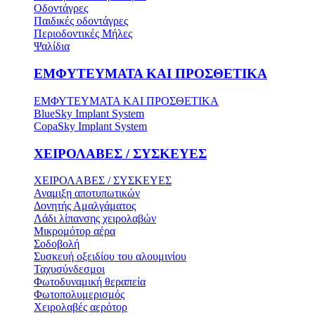
Οδοντάγρες
Παιδικές οδοντάγρες
Περιοδοντικές Μήλες
Ψαλίδια
ΕΜΦΥΤΕΥΜΑΤΑ ΚΑΙ ΠΡΟΣΘΕΤΙΚΑ
ΕΜΦΥΤΕΥΜΑΤΑ ΚΑΙ ΠΡΟΣΘΕΤΙΚΑ
BlueSky Implant System
CopaSky Implant System
ΧΕΙΡΟΛΑΒΕΣ / ΣΥΣΚΕΥΕΣ
ΧΕΙΡΟΛΑΒΕΣ / ΣΥΣΚΕΥΕΣ
Αναμιξη αποτυπωτικών
Δονητής Αμαλγάματος
Λάδι λίπανσης χειρολαβών
Μικρομότορ αέρα
Σοδοβολή
Συσκευή οξειδίου του αλουμινίου
Ταχυσύνδεσμοι
Φωτοδυναμική θεραπεία
Φωτοπολυμερισμός
Χειρολαβές αερότορ