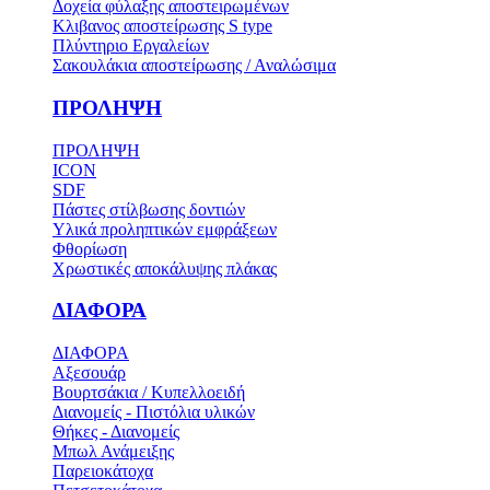
Δοχεία φύλαξης αποστειρωμένων
Κλιβανος αποστείρωσης S type
Πλύντηριο Εργαλείων
Σακουλάκια αποστείρωσης / Αναλώσιμα
ΠΡΟΛΗΨΗ
ΠΡΟΛΗΨΗ
ICON
SDF
Πάστες στίλβωσης δοντιών
Υλικά προληπτικών εμφράξεων
Φθορίωση
Χρωστικές αποκάλυψης πλάκας
ΔΙΑΦΟΡΑ
ΔΙΑΦΟΡΑ
Αξεσουάρ
Βουρτσάκια / Κυπελλοειδή
Διανομείς - Πιστόλια υλικών
Θήκες - Διανομείς
Μπωλ Ανάμειξης
Παρειοκάτοχα