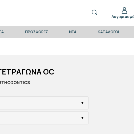
Λογαριασμ
ΤΑ
ΠΡΟΣΦΟΡΈΣ
ΝΈΑ
ΚΑΤΆΛΟΓΟΙ
 ΤΕΤΡΑΓΩΝΑ GC
RTHODONTICS
▼
▼