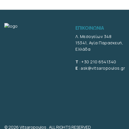
ΕΠΙΚΟΙΝΩΝΊΑ
Λ. Μεσογείων 348
15341, Αγία Παρασκευή,
Ελλάδα
T
:
+30 210 6541340
E
:
ask@vitsaropoulos.gr
© 2026 Vitsaropoulos . ALL RIGHTS RESERVED