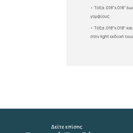
• Τόξα .018"x.018" έω
γομφίους
• Τόξα .018"x.018" κ
στην light εκδοχή του
Δείτε επίσης