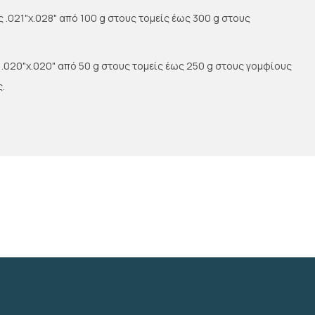
ς .021"x.028" από 100 g στους τομείς έως 300 g στους
αι .020"x.020" από 50 g στους τομείς έως 250 g στους γομφίους
ς.