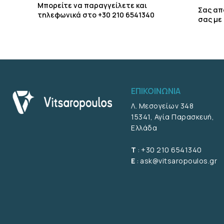
Μπορείτε να παραγγείλετε και
Σας απ
τηλεφωνικά στο +30 210 6541340
σας με
ΕΠΙΚΟΙΝΩΝΊΑ
Λ. Μεσογείων 348
15341, Αγία Παρασκευή,
Ελλάδα
T
:
+30 210 6541340
E
:
ask@vitsaropoulos.gr