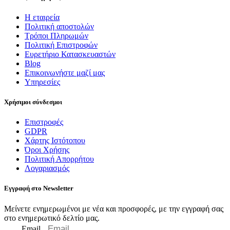
Η εταιρεία
Πολιτική αποστολών
Τρόποι Πληρωμών
Πολιτική Επιστροφών
Ευρετήριο Κατασκευαστών
Blog
Επικοινωνήστε μαζί μας
Υπηρεσίες
Χρήσιμοι σύνδεσμοι
Επιστροφές
GDPR
Χάρτης Ιστότοπου
Όροι Χρήσης
Πολιτική Απορρήτου
Λογαριασμός
Εγγραφή στο Newsletter
Μείνετε ενημερωμένοι με νέα και προσφορές, με την εγγραφή σας
στο ενημερωτικό δελτίο μας.
Email