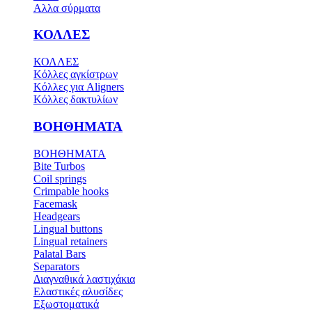
Αλλα σύρματα
ΚΟΛΛΕΣ
ΚΟΛΛΕΣ
Κόλλες αγκίστρων
Κόλλες για Aligners
Κόλλες δακτυλίων
ΒΟΗΘΗΜΑΤΑ
ΒΟΗΘΗΜΑΤΑ
Bite Turbos
Coil springs
Crimpable hooks
Facemask
Headgears
Lingual buttons
Lingual retainers
Palatal Bars
Separators
Διαγναθικά λαστιχάκια
Ελαστικές αλυσίδες
Εξωστοματικά