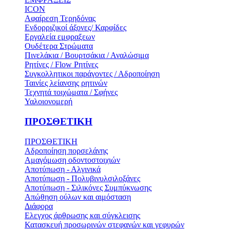
ICON
Αφαίρεση Τερηδόνας
Ενδορριζικοί άξονες/ Καρφίδες
Εργαλεία εμφραξεων
Ουδέτερα Στρώματα
Πινελάκια / Βουρτσάκια / Αναλώσιμα
Ρητίνες / Flow Ρητίνες
Συγκολλητικοι παράγοντες / Αδροποίηση
Ταινίες λείανσης ρητινών
Τεχνητά τοιχώματα / Σφήνες
Υαλοιονομερή
ΠΡΟΣΘΕΤΙΚΗ
ΠΡΟΣΘΕΤΙΚΗ
Αδροποίηση πορσελάνης
Αμαγόμωση οδοντοστοιχιών
Αποτύπωση - Αλγινικά
Αποτύπωση - Πολυβινυλσιλοξάνες
Αποτύπωση - Σιλικόνες Συμπύκνωσης
Απώθηση ούλων και αιμόσταση
Διάφορα
Ελεγχος άρθρωσης και σύγκλεισης
Κατασκευή προσωρινών στεφανών και γεφυρών