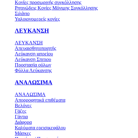
Κονίες προσωρινής συγκόλλησης
Ρητινώδεις Κονίες Μόνιμης Συγκόλλησης
Σιλάνιο
Υαλοιονομερείς κονίες
ΛΕΥΚΑΝΣΗ
ΛΕΥΚΑΝΣΗ
Απευαισθητοποιητής
Λεύκανση ιατρείου
Λεύκανση Σπιτιου
Προστασία ούλων
Φύλλα Λεύκανσης
ΑΝΑΛΩΣΙΜΑ
ΑΝΑΛΩΣΙΜΑ
Απορροφητικά επιθέματα
Βελόνες
Γάζες
Γάντια
Διάφορα
Καλύματα ερεισικεφάλου
Μάσκες