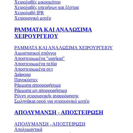
Χειρολαβές μικρομότορ
Χειρολαβές υπερήχων και ξέστρα
Χειρολαβή IPR
Χειρουργικό μοτέρ
ΡΑΜΜΑΤΑ ΚΑΙ ΑΝΑΛΩΣΙΜΑ
ΧΕΙΡΟΥΡΓΕΙΟΥ
ΡΑΜΜΑΤΑ ΚΑΙ ΑΝΑΛΩΣΙΜΑ ΧΕΙΡΟΥΡΓΕΙΟΥ
Αιμοστατικοί σπόγγοι
Αποστειρωμένα "μανίκια"
Αποστειρωμένα πεδία
Αποστειρωμένα σετ
Διάφορα
Παγοκύστες
Ράμματα απορροφήσιμα
Ράμματα μη απορροφήσιμα
Ρύγχη χειρουργικής αναρρόφησης
Σωληνάκια ορού για χειρουργικό μοτέρ
ΑΠΟΛΥΜΑΝΣΗ - ΑΠΟΣΤΕΙΡΩΣΗ
ΑΠΟΛΥΜΑΝΣΗ - ΑΠΟΣΤΕΙΡΩΣΗ
Απολυμαντικά