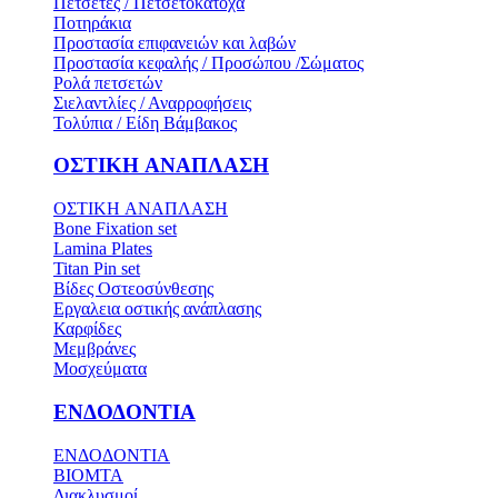
Πετσέτες / Πετσετοκάτοχα
Ποτηράκια
Προστασία επιφανειών και λαβών
Προστασία κεφαλής / Προσώπου /Σώματος
Ρολά πετσετών
Σιελαντλίες / Αναρροφήσεις
Τολύπια / Είδη Βάμβακος
ΟΣΤΙΚH ΑΝΑΠΛΑΣH
ΟΣΤΙΚH ΑΝΑΠΛΑΣH
Bone Fixation set
Lamina Plates
Titan Pin set
Βίδες Οστεοσύνθεσης
Εργαλεια οστικής ανάπλασης
Καρφίδες
Μεμβράνες
Μοσχεύματα
ΕΝΔΟΔΟΝΤΙΑ
ΕΝΔΟΔΟΝΤΙΑ
BIOMTA
Διακλυσμοί