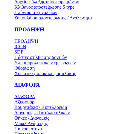
Δοχεία φύλαξης αποστειρωμένων
Κλιβανος αποστείρωσης S type
Πλύντηριο Εργαλείων
Σακουλάκια αποστείρωσης / Αναλώσιμα
ΠΡΟΛΗΨΗ
ΠΡΟΛΗΨΗ
ICON
SDF
Πάστες στίλβωσης δοντιών
Υλικά προληπτικών εμφράξεων
Φθορίωση
Χρωστικές αποκάλυψης πλάκας
ΔΙΑΦΟΡΑ
ΔΙΑΦΟΡΑ
Αξεσουάρ
Βουρτσάκια / Κυπελλοειδή
Διανομείς - Πιστόλια υλικών
Θήκες - Διανομείς
Μπωλ Ανάμειξης
Παρειοκάτοχα