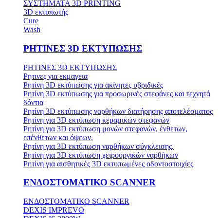
ΣΥΣΤΗΜΑΤΑ 3D PRINTING
3D εκτυπωτής
Cure
Wash
ΡΗΤΙΝΕΣ 3D ΕΚΤΥΠΩΣΗΣ
ΡΗΤΙΝΕΣ 3D ΕΚΤΥΠΩΣΗΣ
Ρητινες για εκμαγεια
Ρητίνη 3D εκτύπωσης για ακίνητες υβριδικές
Ρητίνη 3D εκτύπωσης για προσωρινές στεφάνες και τεχνητά
δόντια
Ρητίνη 3D εκτύπωσης ναρθήκων διατήρησης αποτελέσματος
Ρητίνη για 3D εκτύπωση κεραμικών στεφανών
Ρητίνη για 3D εκτύπωση μονών στεφανών, ένθετων,
επένθετων και όψεων.
Ρητίνη για 3D εκτύπωση ναρθήκων σύγκλεισης.
Ρητίνη για 3D εκτύπωση χειρουργικών ναρθήκων
Ρητίνη για αισθητικές 3D εκτυπωμένες οδοντοστοιχίες
ΕΝΔΟΣΤΟΜΑΤΙΚΟ SCANNER
ΕΝΔΟΣΤΟΜΑΤΙΚΟ SCANNER
DEXIS IMPREVO