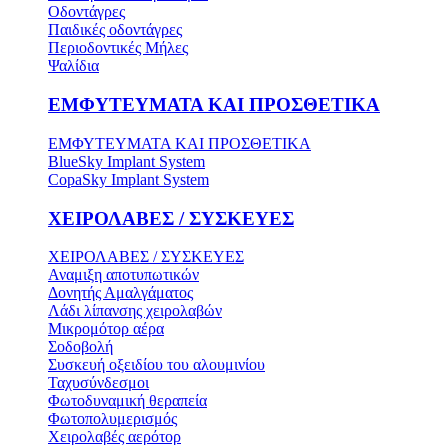
Οδοντάγρες
Παιδικές οδοντάγρες
Περιοδοντικές Μήλες
Ψαλίδια
ΕΜΦΥΤΕΥΜΑΤΑ ΚΑΙ ΠΡΟΣΘΕΤΙΚΑ
ΕΜΦΥΤΕΥΜΑΤΑ ΚΑΙ ΠΡΟΣΘΕΤΙΚΑ
BlueSky Implant System
CopaSky Implant System
ΧΕΙΡΟΛΑΒΕΣ / ΣΥΣΚΕΥΕΣ
ΧΕΙΡΟΛΑΒΕΣ / ΣΥΣΚΕΥΕΣ
Αναμιξη αποτυπωτικών
Δονητής Αμαλγάματος
Λάδι λίπανσης χειρολαβών
Μικρομότορ αέρα
Σοδοβολή
Συσκευή οξειδίου του αλουμινίου
Ταχυσύνδεσμοι
Φωτοδυναμική θεραπεία
Φωτοπολυμερισμός
Χειρολαβές αερότορ