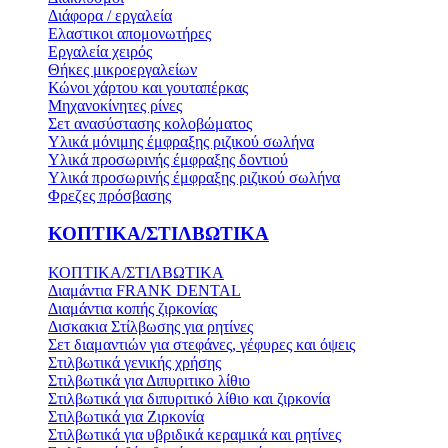
Διάφορα / εργαλεία
Ελαστικοι απομονωτήρες
Εργαλεία χειρός
Θήκες μικροεργαλείων
Κώνοι χάρτου και γουταπέρκας
Μηχανοκίνητες ρίνες
Σετ ανασύστασης κολοβώματος
Υλικά μόνιμης έμφραξης ριζικού σωλήνα
Υλικά προσωρινής έμφραξης δοντιού
Υλικά προσωρινής έμφραξης ριζικού σωλήνα
Φρεζες πρόσβασης
ΚΟΠΤΙΚΑ/ΣΤΙΛΒΩΤΙΚΑ
ΚΟΠΤΙΚΑ/ΣΤΙΛΒΩΤΙΚΑ
Διαμάντια FRANK DENTAL
Διαμάντια κοπής ζιρκονίας
Δισκακια Στίλβωσης για ρητίνες
Σετ διαμαντιών για στεφάνες, γέφυρες και όψεις
Στιλβωτικά γενικής χρήσης
Στιλβωτικά για Διπυριτικο λίθιο
Στιλβωτικά για διπυριτικό λίθιο και ζιρκονία
Στιλβωτικά για Ζιρκονία
Στιλβωτικά για υβριδικά κεραμικά και ρητίνες