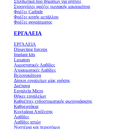
Στιλβωτικά δύο βημάτων για ρητίνες
Στρογγύλες φρέζες γωνιακής μικρομότορ
Φρέζες Carbide
Φρέζες κοπής μετάλλου
Φρέζες φινιρίσματος
ΕΡΓΑΛΕΙΑ
ΕΡΓΑΛΕΙΑ
Dissecting forceps
Implant kits
Luxators
Αιμοστατικές Λαβίδες
Ατραυματικές Λαβίδες
Βελονοκάτοχα
Δίσκοι εργαλείων μίας χρήσης
Δρέπανα
Εργαλεία Micro
Θήκες εργαλείων
Καθρέπτες ενδοστοματικής φωτογράφισης
Καθρεφτάκια
Κοχλιάρια Απόξεσης
Λαβίδες
Λαβίδες ιστών
Νυστέρια και περιοτόμοι