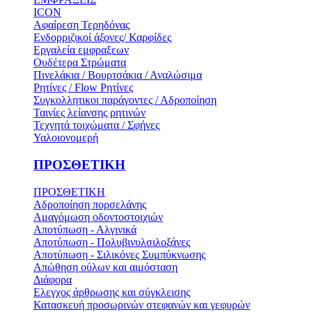
ICON
Αφαίρεση Τερηδόνας
Ενδορριζικοί άξονες/ Καρφίδες
Εργαλεία εμφραξεων
Ουδέτερα Στρώματα
Πινελάκια / Βουρτσάκια / Αναλώσιμα
Ρητίνες / Flow Ρητίνες
Συγκολλητικοι παράγοντες / Αδροποίηση
Ταινίες λείανσης ρητινών
Τεχνητά τοιχώματα / Σφήνες
Υαλοιονομερή
ΠΡΟΣΘΕΤΙΚΗ
ΠΡΟΣΘΕΤΙΚΗ
Αδροποίηση πορσελάνης
Αμαγόμωση οδοντοστοιχιών
Αποτύπωση - Αλγινικά
Αποτύπωση - Πολυβινυλσιλοξάνες
Αποτύπωση - Σιλικόνες Συμπύκνωσης
Απώθηση ούλων και αιμόσταση
Διάφορα
Ελεγχος άρθρωσης και σύγκλεισης
Κατασκευή προσωρινών στεφανών και γεφυρών