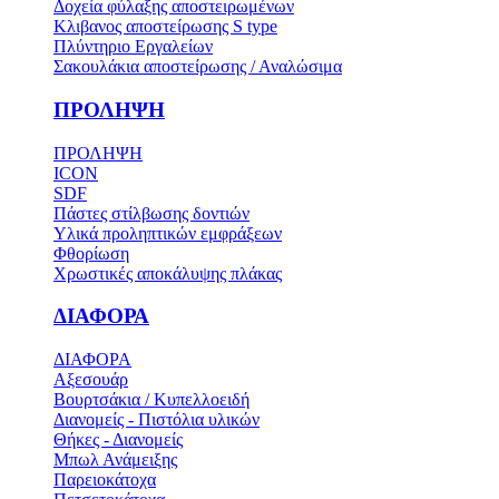
Δοχεία φύλαξης αποστειρωμένων
Κλιβανος αποστείρωσης S type
Πλύντηριο Εργαλείων
Σακουλάκια αποστείρωσης / Αναλώσιμα
ΠΡΟΛΗΨΗ
ΠΡΟΛΗΨΗ
ICON
SDF
Πάστες στίλβωσης δοντιών
Υλικά προληπτικών εμφράξεων
Φθορίωση
Χρωστικές αποκάλυψης πλάκας
ΔΙΑΦΟΡΑ
ΔΙΑΦΟΡΑ
Αξεσουάρ
Βουρτσάκια / Κυπελλοειδή
Διανομείς - Πιστόλια υλικών
Θήκες - Διανομείς
Μπωλ Ανάμειξης
Παρειοκάτοχα