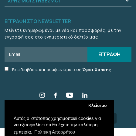
ΧΡΗΣΙΜΟΙ ΣΥΝΔΕΣΜΟΙ
ΕΓΓΡΑΦΗ ΣΤΟ NEWSLETTER
Μείνετε ενημερωμένοι με νέα και προσφορές, με την
εγγραφή σας στο ενημερωτικό δελτίο μας.
Email
ΕΓΓΡΑΦΗ
Accept
Έχω διαβάσει και συμφωνώ με τους
Όροι Χρήσης
terms
checkbox
Κλείσιμο
© 2026 Vitsaropoulos . ALL RIGHTS RESERVED
Web Design & Development by
Αυτός ο ιστότοπος χρησιμοποιεί cookies για
να εξασφαλίσει ότι θα έχετε την καλύτερη
εμπειρία.
Πολιτική Απορρήτου
ΤΡΟΠΟΙ ΠΛΗΡΩΜΗΣ