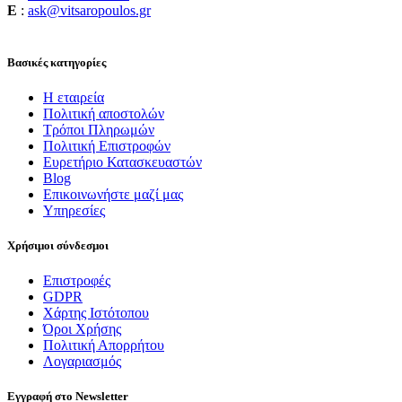
E
:
ask@vitsaropoulos.gr
Βασικές κατηγορίες
Η εταιρεία
Πολιτική αποστολών
Τρόποι Πληρωμών
Πολιτική Επιστροφών
Ευρετήριο Κατασκευαστών
Blog
Επικοινωνήστε μαζί μας
Υπηρεσίες
Χρήσιμοι σύνδεσμοι
Επιστροφές
GDPR
Χάρτης Ιστότοπου
Όροι Χρήσης
Πολιτική Απορρήτου
Λογαριασμός
Εγγραφή στο Newsletter