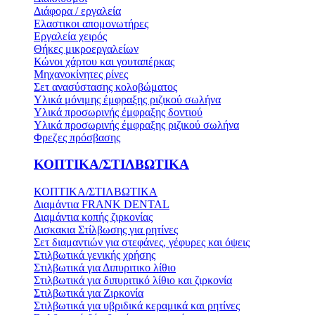
Διάφορα / εργαλεία
Ελαστικοι απομονωτήρες
Εργαλεία χειρός
Θήκες μικροεργαλείων
Κώνοι χάρτου και γουταπέρκας
Μηχανοκίνητες ρίνες
Σετ ανασύστασης κολοβώματος
Υλικά μόνιμης έμφραξης ριζικού σωλήνα
Υλικά προσωρινής έμφραξης δοντιού
Υλικά προσωρινής έμφραξης ριζικού σωλήνα
Φρεζες πρόσβασης
ΚΟΠΤΙΚΑ/ΣΤΙΛΒΩΤΙΚΑ
ΚΟΠΤΙΚΑ/ΣΤΙΛΒΩΤΙΚΑ
Διαμάντια FRANK DENTAL
Διαμάντια κοπής ζιρκονίας
Δισκακια Στίλβωσης για ρητίνες
Σετ διαμαντιών για στεφάνες, γέφυρες και όψεις
Στιλβωτικά γενικής χρήσης
Στιλβωτικά για Διπυριτικο λίθιο
Στιλβωτικά για διπυριτικό λίθιο και ζιρκονία
Στιλβωτικά για Ζιρκονία
Στιλβωτικά για υβριδικά κεραμικά και ρητίνες