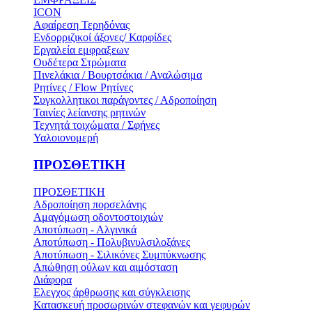
ICON
Αφαίρεση Τερηδόνας
Ενδορριζικοί άξονες/ Καρφίδες
Εργαλεία εμφραξεων
Ουδέτερα Στρώματα
Πινελάκια / Βουρτσάκια / Αναλώσιμα
Ρητίνες / Flow Ρητίνες
Συγκολλητικοι παράγοντες / Αδροποίηση
Ταινίες λείανσης ρητινών
Τεχνητά τοιχώματα / Σφήνες
Υαλοιονομερή
ΠΡΟΣΘΕΤΙΚΗ
ΠΡΟΣΘΕΤΙΚΗ
Αδροποίηση πορσελάνης
Αμαγόμωση οδοντοστοιχιών
Αποτύπωση - Αλγινικά
Αποτύπωση - Πολυβινυλσιλοξάνες
Αποτύπωση - Σιλικόνες Συμπύκνωσης
Απώθηση ούλων και αιμόσταση
Διάφορα
Ελεγχος άρθρωσης και σύγκλεισης
Κατασκευή προσωρινών στεφανών και γεφυρών