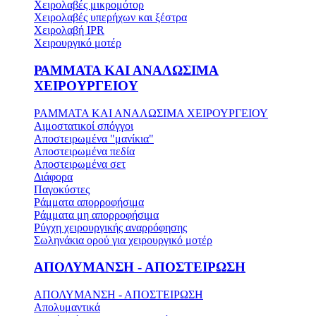
Χειρολαβές μικρομότορ
Χειρολαβές υπερήχων και ξέστρα
Χειρολαβή IPR
Χειρουργικό μοτέρ
ΡΑΜΜΑΤΑ ΚΑΙ ΑΝΑΛΩΣΙΜΑ
ΧΕΙΡΟΥΡΓΕΙΟΥ
ΡΑΜΜΑΤΑ ΚΑΙ ΑΝΑΛΩΣΙΜΑ ΧΕΙΡΟΥΡΓΕΙΟΥ
Αιμοστατικοί σπόγγοι
Αποστειρωμένα "μανίκια"
Αποστειρωμένα πεδία
Αποστειρωμένα σετ
Διάφορα
Παγοκύστες
Ράμματα απορροφήσιμα
Ράμματα μη απορροφήσιμα
Ρύγχη χειρουργικής αναρρόφησης
Σωληνάκια ορού για χειρουργικό μοτέρ
ΑΠΟΛΥΜΑΝΣΗ - ΑΠΟΣΤΕΙΡΩΣΗ
ΑΠΟΛΥΜΑΝΣΗ - ΑΠΟΣΤΕΙΡΩΣΗ
Απολυμαντικά