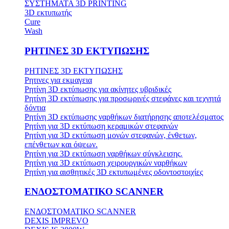
ΣΥΣΤΗΜΑΤΑ 3D PRINTING
3D εκτυπωτής
Cure
Wash
ΡΗΤΙΝΕΣ 3D ΕΚΤΥΠΩΣΗΣ
ΡΗΤΙΝΕΣ 3D ΕΚΤΥΠΩΣΗΣ
Ρητινες για εκμαγεια
Ρητίνη 3D εκτύπωσης για ακίνητες υβριδικές
Ρητίνη 3D εκτύπωσης για προσωρινές στεφάνες και τεχνητά
δόντια
Ρητίνη 3D εκτύπωσης ναρθήκων διατήρησης αποτελέσματος
Ρητίνη για 3D εκτύπωση κεραμικών στεφανών
Ρητίνη για 3D εκτύπωση μονών στεφανών, ένθετων,
επένθετων και όψεων.
Ρητίνη για 3D εκτύπωση ναρθήκων σύγκλεισης.
Ρητίνη για 3D εκτύπωση χειρουργικών ναρθήκων
Ρητίνη για αισθητικές 3D εκτυπωμένες οδοντοστοιχίες
ΕΝΔΟΣΤΟΜΑΤΙΚΟ SCANNER
ΕΝΔΟΣΤΟΜΑΤΙΚΟ SCANNER
DEXIS IMPREVO