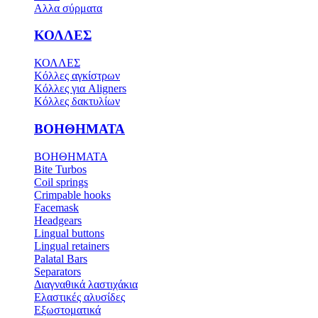
Αλλα σύρματα
ΚΟΛΛΕΣ
ΚΟΛΛΕΣ
Κόλλες αγκίστρων
Κόλλες για Aligners
Κόλλες δακτυλίων
ΒΟΗΘΗΜΑΤΑ
ΒΟΗΘΗΜΑΤΑ
Bite Turbos
Coil springs
Crimpable hooks
Facemask
Headgears
Lingual buttons
Lingual retainers
Palatal Bars
Separators
Διαγναθικά λαστιχάκια
Ελαστικές αλυσίδες
Εξωστοματικά