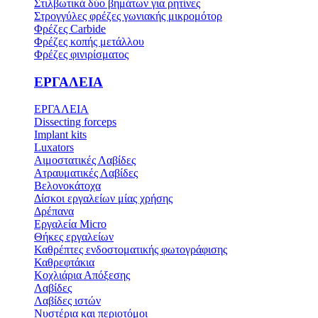
Στιλβωτικά δύο βημάτων για ρητίνες
Στρογγύλες φρέζες γωνιακής μικρομότορ
Φρέζες Carbide
Φρέζες κοπής μετάλλου
Φρέζες φινιρίσματος
ΕΡΓΑΛΕΙΑ
ΕΡΓΑΛΕΙΑ
Dissecting forceps
Implant kits
Luxators
Αιμοστατικές Λαβίδες
Ατραυματικές Λαβίδες
Βελονοκάτοχα
Δίσκοι εργαλείων μίας χρήσης
Δρέπανα
Εργαλεία Micro
Θήκες εργαλείων
Καθρέπτες ενδοστοματικής φωτογράφισης
Καθρεφτάκια
Κοχλιάρια Απόξεσης
Λαβίδες
Λαβίδες ιστών
Νυστέρια και περιοτόμοι