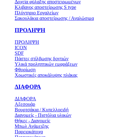
Δοχεία φύλαξης αποστειρωμένων
Κλιβανος αποστείρωσης S type
Πλύντηριο Εργαλείων
Σακουλάκια αποστείρωσης / Αναλώσιμα
ΠΡΟΛΗΨΗ
ΠΡΟΛΗΨΗ
ICON
SDF
Πάστες στίλβωσης δοντιών
Υλικά προληπτικών εμφράξεων
Φθορίωση
Χρωστικές αποκάλυψης πλάκας
ΔΙΑΦΟΡΑ
ΔΙΑΦΟΡΑ
Αξεσουάρ
Βουρτσάκια / Κυπελλοειδή
Διανομείς - Πιστόλια υλικών
Θήκες - Διανομείς
Μπωλ Ανάμειξης
Παρειοκάτοχα