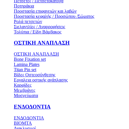
Πετσέτες / Πετσετοκάτοχα
Ποτηράκια
Προστασία επιφανειών και λαβών
Προστασία κεφαλής / Προσώπου /Σώματος
Ρολά πετσετών
Σιελαντλίες / Αναρροφήσεις
Τολύπια / Είδη Βάμβακος
ΟΣΤΙΚH ΑΝΑΠΛΑΣH
ΟΣΤΙΚH ΑΝΑΠΛΑΣH
Bone Fixation set
Lamina Plates
Titan Pin set
Βίδες Οστεοσύνθεσης
Εργαλεια οστικής ανάπλασης
Καρφίδες
Μεμβράνες
Μοσχεύματα
ΕΝΔΟΔΟΝΤΙΑ
ΕΝΔΟΔΟΝΤΙΑ
BIOMTA
Διακλυσμοί