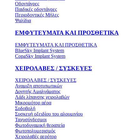
Οδοντάγρες
Παιδικές οδοντάγρες
Περιοδοντικές Μήλες
Ψαλίδια
ΕΜΦΥΤΕΥΜΑΤΑ ΚΑΙ ΠΡΟΣΘΕΤΙΚΑ
ΕΜΦΥΤΕΥΜΑΤΑ ΚΑΙ ΠΡΟΣΘΕΤΙΚΑ
BlueSky Implant System
CopaSky Implant System
ΧΕΙΡΟΛΑΒΕΣ / ΣΥΣΚΕΥΕΣ
ΧΕΙΡΟΛΑΒΕΣ / ΣΥΣΚΕΥΕΣ
Αναμιξη αποτυπωτικών
Δονητής Αμαλγάματος
Λάδι λίπανσης χειρολαβών
Μικρομότορ αέρα
Σοδοβολή
Συσκευή οξειδίου του αλουμινίου
Ταχυσύνδεσμοι
Φωτοδυναμική θεραπεία
Φωτοπολυμερισμός
Χειρολαβές αερότορ