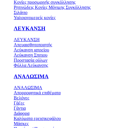
Κονίες προσωρινής συγκόλλησης
Ρητινώδεις Κονίες Μόνιμης Συγκόλλησης
Σιλάνιο
Υαλοιονομερείς κονίες
ΛΕΥΚΑΝΣΗ
ΛΕΥΚΑΝΣΗ
Απευαισθητοποιητής
Λεύκανση ιατρείου
Λεύκανση Σπιτιου
Προστασία ούλων
Φύλλα Λεύκανσης
ΑΝΑΛΩΣΙΜΑ
ΑΝΑΛΩΣΙΜΑ
Απορροφητικά επιθέματα
Βελόνες
Γάζες
Γάντια
Διάφορα
Καλύματα ερεισικεφάλου
Μάσκες