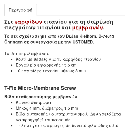
Περιγραφή
Σετ
καρφίδων
τιτανίου για τη στερέωση
πλεγµάτων τιτανίου και
µεµβρανών
.
Το σετ σχεδιάστηκε από τον Dr.Jan Kielhorn, D-74613
Öhringen σε συνεργασία µε την USTOMED.
Το σετ περιλαµβάνει:
Κουτί µε θέσεις για 15 καρφίδες τιτανίου
Εργαλείο εφαρµογής 15,5 cm
10 καρφίδες τιτανίου µήκους 3 mm
T-Fix Micro-Membrane Screw
Βίδα σταθεροποίησης µεµβρανών
Κωνικό σπείρωµα
Μήκος 4 mm, διάµετρος 1,5 mm
Βίδα αυτοκοπής / αυτοτρυπανισµού. ∆εν χρειάζεται
να προηγηθεί τρυπανισµός
Τέλεια για εφαρµογές σε δυνατό φλοιώδες οστό