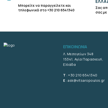
ΕΛΛΑ
Μπορείτε να παραγγείλετε και
Σας απ
τηλεφωνικά στο +30 210 6541340
σας με
ΕΠΙΚΟΙΝΩΝΙΑ
Λ. Μεσογείων 348
15341, Αγία Παρασκευή,
Ελλάδα
T
:
+30 210 6541340
E
:
ask@vitsaropoulos.gr