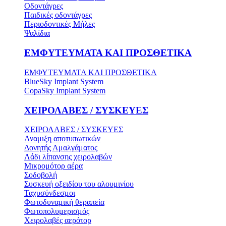
Οδοντάγρες
Παιδικές οδοντάγρες
Περιοδοντικές Μήλες
Ψαλίδια
ΕΜΦΥΤΕΥΜΑΤΑ ΚΑΙ ΠΡΟΣΘΕΤΙΚΑ
ΕΜΦΥΤΕΥΜΑΤΑ ΚΑΙ ΠΡΟΣΘΕΤΙΚΑ
BlueSky Implant System
CopaSky Implant System
ΧΕΙΡΟΛΑΒΕΣ / ΣΥΣΚΕΥΕΣ
ΧΕΙΡΟΛΑΒΕΣ / ΣΥΣΚΕΥΕΣ
Αναμιξη αποτυπωτικών
Δονητής Αμαλγάματος
Λάδι λίπανσης χειρολαβών
Μικρομότορ αέρα
Σοδοβολή
Συσκευή οξειδίου του αλουμινίου
Ταχυσύνδεσμοι
Φωτοδυναμική θεραπεία
Φωτοπολυμερισμός
Χειρολαβές αερότορ