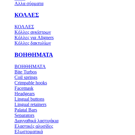
Αλλα σύρματα
ΚΟΛΛΕΣ
ΚΟΛΛΕΣ
Κόλλες αγκίστρων
Κόλλες για Aligners
Κόλλες δακτυλίων
ΒΟΗΘΗΜΑΤΑ
ΒΟΗΘΗΜΑΤΑ
Bite Turbos
Coil springs
Crimpable hooks
Facemask
Headgears
Lingual buttons
Lingual retainers
Palatal Bars
Separators
Διαγναθικά λαστιχάκια
Ελαστικές αλυσίδες
Εξωστοματικά