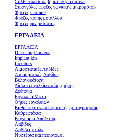
Στιλβωτικά δύο βημάτων για ρητίνες
Στρογγύλες φρέζες γωνιακής μικρομότορ
Φρέζες Carbide
Φρέζες κοπής μετάλλου
Φρέζες φινιρίσματος
ΕΡΓΑΛΕΙΑ
ΕΡΓΑΛΕΙΑ
Dissecting forceps
Implant kits
Luxators
Αιμοστατικές Λαβίδες
Ατραυματικές Λαβίδες
Βελονοκάτοχα
Δίσκοι εργαλείων μίας χρήσης
Δρέπανα
Εργαλεία Micro
Θήκες εργαλείων
Καθρέπτες ενδοστοματικής φωτογράφισης
Καθρεφτάκια
Κοχλιάρια Απόξεσης
Λαβίδες
Λαβίδες ιστών
Νυστέρια και περιοτόμοι