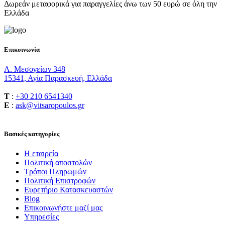
Δωρεάν μεταφορικά για παραγγελίες άνω των 50 ευρώ σε όλη την
Ελλάδα
Επικοινωνία
Λ. Μεσογείων 348
15341, Αγία Παρασκευή, Ελλάδα
T
:
+30 210 6541340
E
:
ask@vitsaropoulos.gr
Βασικές κατηγορίες
Η εταιρεία
Πολιτική αποστολών
Τρόποι Πληρωμών
Πολιτική Επιστροφών
Ευρετήριο Κατασκευαστών
Blog
Επικοινωνήστε μαζί μας
Υπηρεσίες