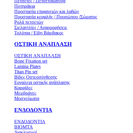
Πετσέτες / Πετσετοκάτοχα
Ποτηράκια
Προστασία επιφανειών και λαβών
Προστασία κεφαλής / Προσώπου /Σώματος
Ρολά πετσετών
Σιελαντλίες / Αναρροφήσεις
Τολύπια / Είδη Βάμβακος
ΟΣΤΙΚH ΑΝΑΠΛΑΣH
ΟΣΤΙΚH ΑΝΑΠΛΑΣH
Bone Fixation set
Lamina Plates
Titan Pin set
Βίδες Οστεοσύνθεσης
Εργαλεια οστικής ανάπλασης
Καρφίδες
Μεμβράνες
Μοσχεύματα
ΕΝΔΟΔΟΝΤΙΑ
ΕΝΔΟΔΟΝΤΙΑ
BIOMTA
Διακλυσμοί