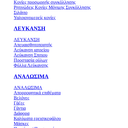
Κονίες προσωρινής συγκόλλησης
Ρητινώδεις Κονίες Μόνιμης Συγκόλλησης
Σιλάνιο
Υαλοιονομερείς κονίες
ΛΕΥΚΑΝΣΗ
ΛΕΥΚΑΝΣΗ
Απευαισθητοποιητής
Λεύκανση ιατρείου
Λεύκανση Σπιτιου
Προστασία ούλων
Φύλλα Λεύκανσης
ΑΝΑΛΩΣΙΜΑ
ΑΝΑΛΩΣΙΜΑ
Απορροφητικά επιθέματα
Βελόνες
Γάζες
Γάντια
Διάφορα
Καλύματα ερεισικεφάλου
Μάσκες