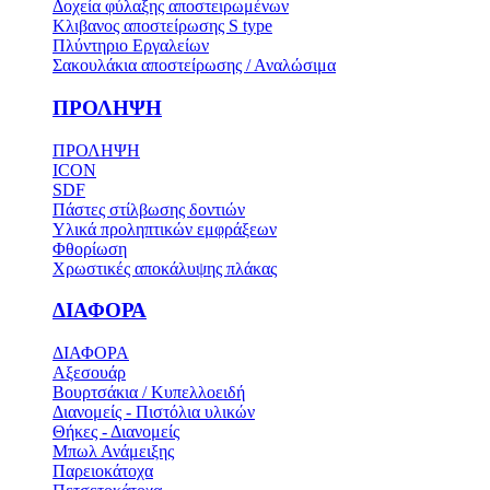
Δοχεία φύλαξης αποστειρωμένων
Κλιβανος αποστείρωσης S type
Πλύντηριο Εργαλείων
Σακουλάκια αποστείρωσης / Αναλώσιμα
ΠΡΟΛΗΨΗ
ΠΡΟΛΗΨΗ
ICON
SDF
Πάστες στίλβωσης δοντιών
Υλικά προληπτικών εμφράξεων
Φθορίωση
Χρωστικές αποκάλυψης πλάκας
ΔΙΑΦΟΡΑ
ΔΙΑΦΟΡΑ
Αξεσουάρ
Βουρτσάκια / Κυπελλοειδή
Διανομείς - Πιστόλια υλικών
Θήκες - Διανομείς
Μπωλ Ανάμειξης
Παρειοκάτοχα