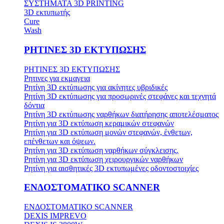
ΣΥΣΤΗΜΑΤΑ 3D PRINTING
3D εκτυπωτής
Cure
Wash
ΡΗΤΙΝΕΣ 3D ΕΚΤΥΠΩΣΗΣ
ΡΗΤΙΝΕΣ 3D ΕΚΤΥΠΩΣΗΣ
Ρητινες για εκμαγεια
Ρητίνη 3D εκτύπωσης για ακίνητες υβριδικές
Ρητίνη 3D εκτύπωσης για προσωρινές στεφάνες και τεχνητά
δόντια
Ρητίνη 3D εκτύπωσης ναρθήκων διατήρησης αποτελέσματος
Ρητίνη για 3D εκτύπωση κεραμικών στεφανών
Ρητίνη για 3D εκτύπωση μονών στεφανών, ένθετων,
επένθετων και όψεων.
Ρητίνη για 3D εκτύπωση ναρθήκων σύγκλεισης.
Ρητίνη για 3D εκτύπωση χειρουργικών ναρθήκων
Ρητίνη για αισθητικές 3D εκτυπωμένες οδοντοστοιχίες
ΕΝΔΟΣΤΟΜΑΤΙΚΟ SCANNER
ΕΝΔΟΣΤΟΜΑΤΙΚΟ SCANNER
DEXIS IMPREVO