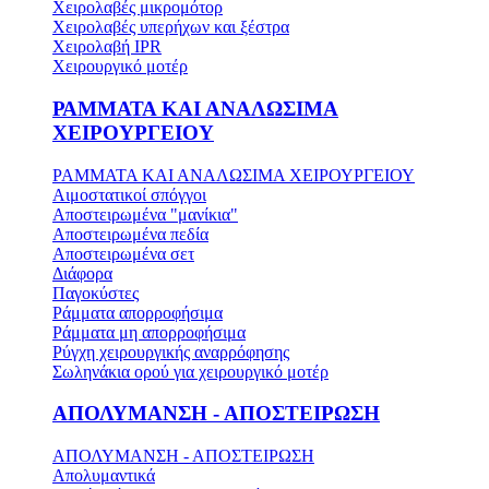
Χειρολαβές μικρομότορ
Χειρολαβές υπερήχων και ξέστρα
Χειρολαβή IPR
Χειρουργικό μοτέρ
ΡΑΜΜΑΤΑ ΚΑΙ ΑΝΑΛΩΣΙΜΑ
ΧΕΙΡΟΥΡΓΕΙΟΥ
ΡΑΜΜΑΤΑ ΚΑΙ ΑΝΑΛΩΣΙΜΑ ΧΕΙΡΟΥΡΓΕΙΟΥ
Αιμοστατικοί σπόγγοι
Αποστειρωμένα "μανίκια"
Αποστειρωμένα πεδία
Αποστειρωμένα σετ
Διάφορα
Παγοκύστες
Ράμματα απορροφήσιμα
Ράμματα μη απορροφήσιμα
Ρύγχη χειρουργικής αναρρόφησης
Σωληνάκια ορού για χειρουργικό μοτέρ
ΑΠΟΛΥΜΑΝΣΗ - ΑΠΟΣΤΕΙΡΩΣΗ
ΑΠΟΛΥΜΑΝΣΗ - ΑΠΟΣΤΕΙΡΩΣΗ
Απολυμαντικά