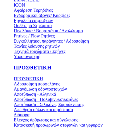
ICON
Αφαίρεση Τερηδόνας
Ενδορριζικοί άξονες/ Καρφίδες
Εργαλεία εμφραξεων
Ουδέτερα Στρώματα
Πινελάκια / Βουρτσάκια / Αναλώσιμα
Ρητίνες / Flow Ρητίνες
Συγκολλητικοι παράγοντες / Αδροποίηση
Ταινίες λείανσης ρητινών
Τεχνητά τοιχώματα / Σφήνες
Υαλοιονομερή
ΠΡΟΣΘΕΤΙΚΗ
ΠΡΟΣΘΕΤΙΚΗ
Αδροποίηση πορσελάνης
Αμαγόμωση οδοντοστοιχιών
Αποτύπωση - Αλγινικά
Αποτύπωση - Πολυβινυλσιλοξάνες
Αποτύπωση - Σιλικόνες Συμπύκνωσης
Απώθηση ούλων και αιμόσταση
Διάφορα
Ελεγχος άρθρωσης και σύγκλεισης
Κατασκευή προσωρινών στεφανών και γεφυρών