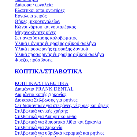
Διάφορα / εργαλεία
Ελαστικοι απομονωτήρες
Εργαλεία χειρός
Θήκες μικροεργαλείων
Κώνοι χάρτου και γουταπέρκας
Μηχανοκίνητες ρίνες
Σετ ανασύστασης κολοβώματος
Υλικά μόνιμης έμφραξης ριζικού σωλήνα
Υλικά προσωρινής έμφραξης δοντιού
Υλικά προσωρινής έμφραξης ριζικού σωλήνα
Φρεζες πρόσβασης
ΚΟΠΤΙΚΑ/ΣΤΙΛΒΩΤΙΚΑ
ΚΟΠΤΙΚΑ/ΣΤΙΛΒΩΤΙΚΑ
Διαμάντια FRANK DENTAL
Διαμάντια κοπής ζιρκονίας
Δισκακια Στίλβωσης για ρητίνες
Σετ διαμαντιών για στεφάνες, γέφυρες και όψεις
Στιλβωτικά γενικής χρήσης
Στιλβωτικά για Διπυριτικο λίθιο
Στιλβωτικά για διπυριτικό λίθιο και ζιρκονία
Στιλβωτικά για Ζιρκονία
Στιλβωτικά για υβριδικά κεραμικά και ρητίνες