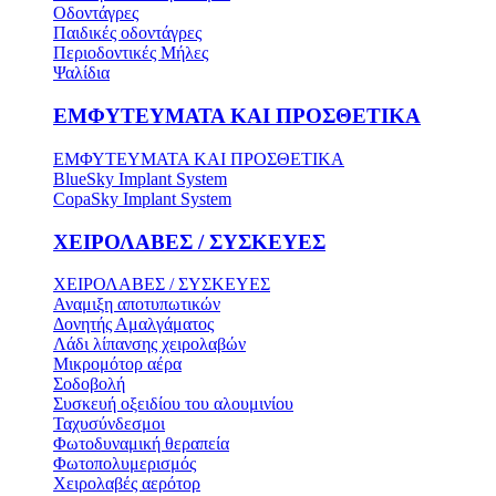
Οδοντάγρες
Παιδικές οδοντάγρες
Περιοδοντικές Μήλες
Ψαλίδια
ΕΜΦΥΤΕΥΜΑΤΑ ΚΑΙ ΠΡΟΣΘΕΤΙΚΑ
ΕΜΦΥΤΕΥΜΑΤΑ ΚΑΙ ΠΡΟΣΘΕΤΙΚΑ
BlueSky Implant System
CopaSky Implant System
ΧΕΙΡΟΛΑΒΕΣ / ΣΥΣΚΕΥΕΣ
ΧΕΙΡΟΛΑΒΕΣ / ΣΥΣΚΕΥΕΣ
Αναμιξη αποτυπωτικών
Δονητής Αμαλγάματος
Λάδι λίπανσης χειρολαβών
Μικρομότορ αέρα
Σοδοβολή
Συσκευή οξειδίου του αλουμινίου
Ταχυσύνδεσμοι
Φωτοδυναμική θεραπεία
Φωτοπολυμερισμός
Χειρολαβές αερότορ