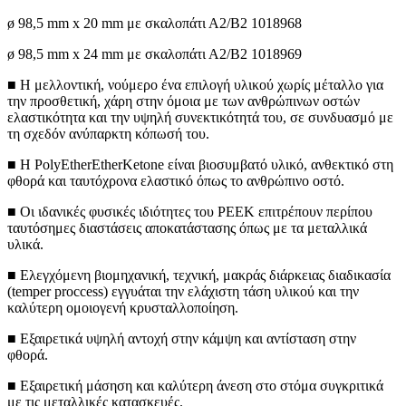
ø 98,5 mm x 20 mm με σκαλοπάτι Α2/Β2 1018968
ø 98,5 mm x 24 mm με σκαλοπάτι Α2/Β2 1018969
■ Η μελλοντική, νούμερο ένα επιλογή υλικού χωρίς μέταλλο για
την προσθετική, χάρη στην όμοια με των ανθρώπινων οστών
ελαστικότητα και την υψηλή συνεκτικότητά του, σε συνδυασμό με
τη σχεδόν ανύπαρκτη κόπωσή του.
■ Η PolyEtherEtherKetone είναι βιοσυμβατό υλικό, ανθεκτικό στη
φθορά και ταυτόχρονα ελαστικό όπως το ανθρώπινο οστό.
■ Οι ιδανικές φυσικές ιδιότητες του PEEK επιτρέπουν περίπου
ταυτόσημες διαστάσεις αποκατάστασης όπως με τα μεταλλικά
υλικά.
■ Ελεγχόμενη βιομηχανική, τεχνική, μακράς διάρκειας διαδικασία
(temper proccess) εγγυάται την ελάχιστη τάση υλικού και την
καλύτερη ομοιογενή κρυσταλλοποίηση.
■ Εξαιρετικά υψηλή αντοχή στην κάμψη και αντίσταση στην
φθορά.
■ Εξαιρετική μάσηση και καλύτερη άνεση στο στόμα συγκριτικά
με τις μεταλλικές κατασκευές.