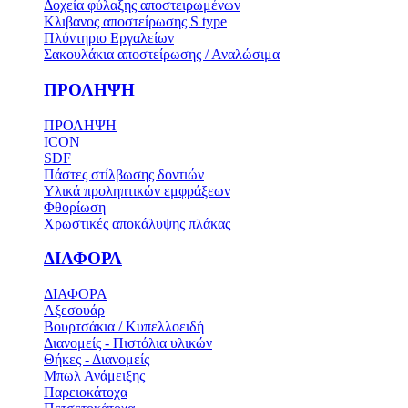
Δοχεία φύλαξης αποστειρωμένων
Κλιβανος αποστείρωσης S type
Πλύντηριο Εργαλείων
Σακουλάκια αποστείρωσης / Αναλώσιμα
ΠΡΟΛΗΨΗ
ΠΡΟΛΗΨΗ
ICON
SDF
Πάστες στίλβωσης δοντιών
Υλικά προληπτικών εμφράξεων
Φθορίωση
Χρωστικές αποκάλυψης πλάκας
ΔΙΑΦΟΡΑ
ΔΙΑΦΟΡΑ
Αξεσουάρ
Βουρτσάκια / Κυπελλοειδή
Διανομείς - Πιστόλια υλικών
Θήκες - Διανομείς
Μπωλ Ανάμειξης
Παρειοκάτοχα