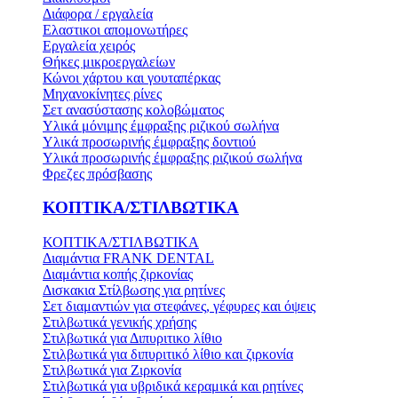
Διάφορα / εργαλεία
Ελαστικοι απομονωτήρες
Εργαλεία χειρός
Θήκες μικροεργαλείων
Κώνοι χάρτου και γουταπέρκας
Μηχανοκίνητες ρίνες
Σετ ανασύστασης κολοβώματος
Υλικά μόνιμης έμφραξης ριζικού σωλήνα
Υλικά προσωρινής έμφραξης δοντιού
Υλικά προσωρινής έμφραξης ριζικού σωλήνα
Φρεζες πρόσβασης
ΚΟΠΤΙΚΑ/ΣΤΙΛΒΩΤΙΚΑ
ΚΟΠΤΙΚΑ/ΣΤΙΛΒΩΤΙΚΑ
Διαμάντια FRANK DENTAL
Διαμάντια κοπής ζιρκονίας
Δισκακια Στίλβωσης για ρητίνες
Σετ διαμαντιών για στεφάνες, γέφυρες και όψεις
Στιλβωτικά γενικής χρήσης
Στιλβωτικά για Διπυριτικο λίθιο
Στιλβωτικά για διπυριτικό λίθιο και ζιρκονία
Στιλβωτικά για Ζιρκονία
Στιλβωτικά για υβριδικά κεραμικά και ρητίνες