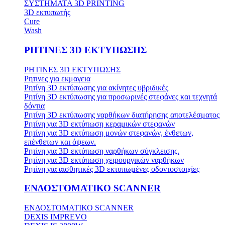
ΣΥΣΤΗΜΑΤΑ 3D PRINTING
3D εκτυπωτής
Cure
Wash
ΡΗΤΙΝΕΣ 3D ΕΚΤΥΠΩΣΗΣ
ΡΗΤΙΝΕΣ 3D ΕΚΤΥΠΩΣΗΣ
Ρητινες για εκμαγεια
Ρητίνη 3D εκτύπωσης για ακίνητες υβριδικές
Ρητίνη 3D εκτύπωσης για προσωρινές στεφάνες και τεχνητά
δόντια
Ρητίνη 3D εκτύπωσης ναρθήκων διατήρησης αποτελέσματος
Ρητίνη για 3D εκτύπωση κεραμικών στεφανών
Ρητίνη για 3D εκτύπωση μονών στεφανών, ένθετων,
επένθετων και όψεων.
Ρητίνη για 3D εκτύπωση ναρθήκων σύγκλεισης.
Ρητίνη για 3D εκτύπωση χειρουργικών ναρθήκων
Ρητίνη για αισθητικές 3D εκτυπωμένες οδοντοστοιχίες
ΕΝΔΟΣΤΟΜΑΤΙΚΟ SCANNER
ΕΝΔΟΣΤΟΜΑΤΙΚΟ SCANNER
DEXIS IMPREVO