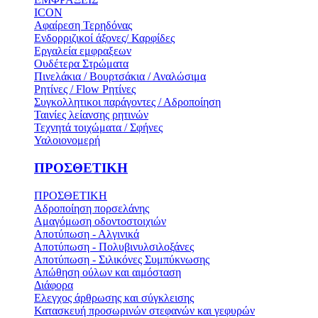
ICON
Αφαίρεση Τερηδόνας
Ενδορριζικοί άξονες/ Καρφίδες
Εργαλεία εμφραξεων
Ουδέτερα Στρώματα
Πινελάκια / Βουρτσάκια / Αναλώσιμα
Ρητίνες / Flow Ρητίνες
Συγκολλητικοι παράγοντες / Αδροποίηση
Ταινίες λείανσης ρητινών
Τεχνητά τοιχώματα / Σφήνες
Υαλοιονομερή
ΠΡΟΣΘΕΤΙΚΗ
ΠΡΟΣΘΕΤΙΚΗ
Αδροποίηση πορσελάνης
Αμαγόμωση οδοντοστοιχιών
Αποτύπωση - Αλγινικά
Αποτύπωση - Πολυβινυλσιλοξάνες
Αποτύπωση - Σιλικόνες Συμπύκνωσης
Απώθηση ούλων και αιμόσταση
Διάφορα
Ελεγχος άρθρωσης και σύγκλεισης
Κατασκευή προσωρινών στεφανών και γεφυρών