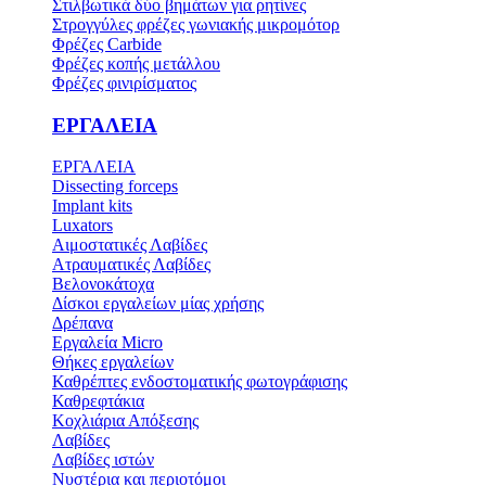
Στιλβωτικά δύο βημάτων για ρητίνες
Στρογγύλες φρέζες γωνιακής μικρομότορ
Φρέζες Carbide
Φρέζες κοπής μετάλλου
Φρέζες φινιρίσματος
ΕΡΓΑΛΕΙΑ
ΕΡΓΑΛΕΙΑ
Dissecting forceps
Implant kits
Luxators
Αιμοστατικές Λαβίδες
Ατραυματικές Λαβίδες
Βελονοκάτοχα
Δίσκοι εργαλείων μίας χρήσης
Δρέπανα
Εργαλεία Micro
Θήκες εργαλείων
Καθρέπτες ενδοστοματικής φωτογράφισης
Καθρεφτάκια
Κοχλιάρια Απόξεσης
Λαβίδες
Λαβίδες ιστών
Νυστέρια και περιοτόμοι