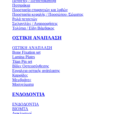
Πετσέτες / Πετσετοκάτοχα
Ποτηράκια
Προστασία επιφανειών και λαβών
Προστασία κεφαλής / Προσώπου /Σώματος
Ρολά πετσετών
Σιελαντλίες / Αναρροφήσεις
Τολύπια / Είδη Βάμβακος
ΟΣΤΙΚH ΑΝΑΠΛΑΣH
ΟΣΤΙΚH ΑΝΑΠΛΑΣH
Bone Fixation set
Lamina Plates
Titan Pin set
Βίδες Οστεοσύνθεσης
Εργαλεια οστικής ανάπλασης
Καρφίδες
Μεμβράνες
Μοσχεύματα
ΕΝΔΟΔΟΝΤΙΑ
ΕΝΔΟΔΟΝΤΙΑ
BIOMTA
Διακλυσμοί