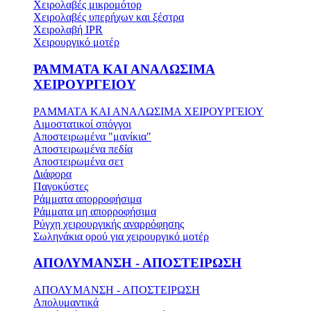
Χειρολαβές μικρομότορ
Χειρολαβές υπερήχων και ξέστρα
Χειρολαβή IPR
Χειρουργικό μοτέρ
ΡΑΜΜΑΤΑ ΚΑΙ ΑΝΑΛΩΣΙΜΑ
ΧΕΙΡΟΥΡΓΕΙΟΥ
ΡΑΜΜΑΤΑ ΚΑΙ ΑΝΑΛΩΣΙΜΑ ΧΕΙΡΟΥΡΓΕΙΟΥ
Αιμοστατικοί σπόγγοι
Αποστειρωμένα "μανίκια"
Αποστειρωμένα πεδία
Αποστειρωμένα σετ
Διάφορα
Παγοκύστες
Ράμματα απορροφήσιμα
Ράμματα μη απορροφήσιμα
Ρύγχη χειρουργικής αναρρόφησης
Σωληνάκια ορού για χειρουργικό μοτέρ
ΑΠΟΛΥΜΑΝΣΗ - ΑΠΟΣΤΕΙΡΩΣΗ
ΑΠΟΛΥΜΑΝΣΗ - ΑΠΟΣΤΕΙΡΩΣΗ
Απολυμαντικά