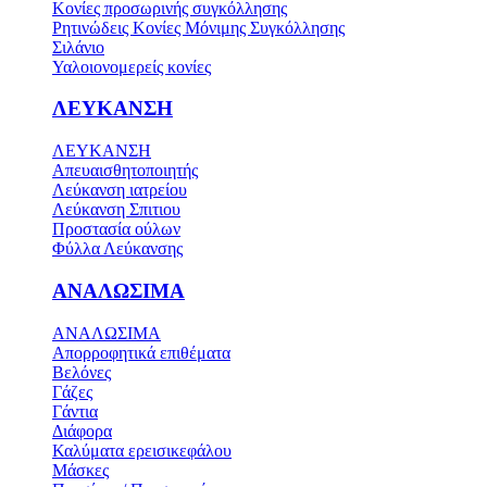
Κονίες προσωρινής συγκόλλησης
Ρητινώδεις Κονίες Μόνιμης Συγκόλλησης
Σιλάνιο
Υαλοιονομερείς κονίες
ΛΕΥΚΑΝΣΗ
ΛΕΥΚΑΝΣΗ
Απευαισθητοποιητής
Λεύκανση ιατρείου
Λεύκανση Σπιτιου
Προστασία ούλων
Φύλλα Λεύκανσης
ΑΝΑΛΩΣΙΜΑ
ΑΝΑΛΩΣΙΜΑ
Απορροφητικά επιθέματα
Βελόνες
Γάζες
Γάντια
Διάφορα
Καλύματα ερεισικεφάλου
Μάσκες