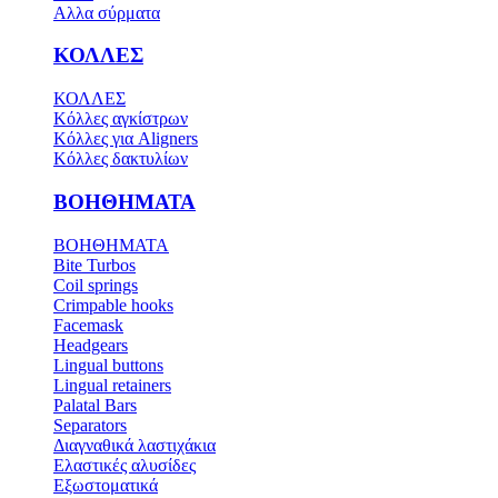
Αλλα σύρματα
ΚΟΛΛΕΣ
ΚΟΛΛΕΣ
Κόλλες αγκίστρων
Κόλλες για Aligners
Κόλλες δακτυλίων
ΒΟΗΘΗΜΑΤΑ
ΒΟΗΘΗΜΑΤΑ
Bite Turbos
Coil springs
Crimpable hooks
Facemask
Headgears
Lingual buttons
Lingual retainers
Palatal Bars
Separators
Διαγναθικά λαστιχάκια
Ελαστικές αλυσίδες
Εξωστοματικά