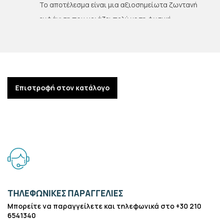
Το αποτέλεσμα είναι μια αξιοσημείωτα ζωντανή
εμφάνιση που μοιάζει πολύ με τη φυσική
αδαμαντίνη.
Η ρητίνη OnX Tough 2 δίνει τη δυνατότητα στους
οδοντιάτρους να κατασκευάζουν ακίνητες
υβριδικές οδοντοστοιχίες στο ιατρείο οι οποίες
Επιστροφή στον κατάλογο
ανταγωνίζονται τις ιδιότητες των υλικών κοπής
PMMA.
To OnX Tough 2 εξασφαλίζει απαράμιλλη αντοχή
και αισθητική εργαστηριακής ποιότητας,
βελτιστοποιώντας τη διαδικασία για αυξημένη
απόδοση και λιγότερα ραντεβού.
Δείτε ΕΔΩ το έντυπο με όλα τα προϊόντα της
ΤΗΛΕΦΩΝΙΚΈΣ ΠΑΡΑΓΓΕΛΊΕΣ
εταιρείας SprintRay.
Μπορείτε να παραγγείλετε και τηλεφωνικά στο +30 210
6541340