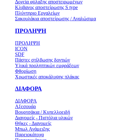
Δοχεία φύλαξης αποστειρωμένων
Κλιβανος αποστείρωσης S type
Πλύντηριο Εργαλείων
Σακουλάκια αποστείρωσης / Αναλώσιμα
ΠΡΟΛΗΨΗ
ΠΡΟΛΗΨΗ
ICON
SDF
Πάστες στίλβωσης δοντιών
Υλικά προληπτικών εμφράξεων
Φθορίωση
Χρωστικές αποκάλυψης πλάκας
ΔΙΑΦΟΡΑ
ΔΙΑΦΟΡΑ
Αξεσουάρ
Βουρτσάκια / Κυπελλοειδή
Διανομείς - Πιστόλια υλικών
Θήκες - Διανομείς
Μπωλ Ανάμειξης
Παρειοκάτοχα