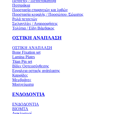
Πετσέτες / Πετσετοκάτοχα
Ποτηράκια
Προστασία επιφανειών και λαβών
Προστασία κεφαλής / Προσώπου /Σώματος
Ρολά πετσετών
Σιελαντλίες / Αναρροφήσεις
Τολύπια / Είδη Βάμβακος
ΟΣΤΙΚH ΑΝΑΠΛΑΣH
ΟΣΤΙΚH ΑΝΑΠΛΑΣH
Bone Fixation set
Lamina Plates
Titan Pin set
Βίδες Οστεοσύνθεσης
Εργαλεια οστικής ανάπλασης
Καρφίδες
Μεμβράνες
Μοσχεύματα
ΕΝΔΟΔΟΝΤΙΑ
ΕΝΔΟΔΟΝΤΙΑ
BIOMTA
Διακλυσμοί