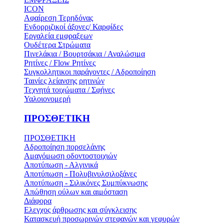
ICON
Αφαίρεση Τερηδόνας
Ενδορριζικοί άξονες/ Καρφίδες
Εργαλεία εμφραξεων
Ουδέτερα Στρώματα
Πινελάκια / Βουρτσάκια / Αναλώσιμα
Ρητίνες / Flow Ρητίνες
Συγκολλητικοι παράγοντες / Αδροποίηση
Ταινίες λείανσης ρητινών
Τεχνητά τοιχώματα / Σφήνες
Υαλοιονομερή
ΠΡΟΣΘΕΤΙΚΗ
ΠΡΟΣΘΕΤΙΚΗ
Αδροποίηση πορσελάνης
Αμαγόμωση οδοντοστοιχιών
Αποτύπωση - Αλγινικά
Αποτύπωση - Πολυβινυλσιλοξάνες
Αποτύπωση - Σιλικόνες Συμπύκνωσης
Απώθηση ούλων και αιμόσταση
Διάφορα
Ελεγχος άρθρωσης και σύγκλεισης
Κατασκευή προσωρινών στεφανών και γεφυρών