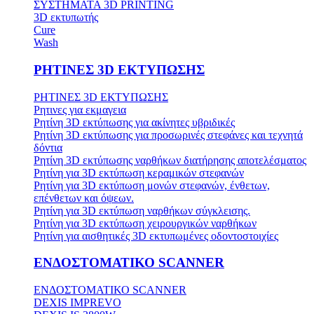
ΣΥΣΤΗΜΑΤΑ 3D PRINTING
3D εκτυπωτής
Cure
Wash
ΡΗΤΙΝΕΣ 3D ΕΚΤΥΠΩΣΗΣ
ΡΗΤΙΝΕΣ 3D ΕΚΤΥΠΩΣΗΣ
Ρητινες για εκμαγεια
Ρητίνη 3D εκτύπωσης για ακίνητες υβριδικές
Ρητίνη 3D εκτύπωσης για προσωρινές στεφάνες και τεχνητά
δόντια
Ρητίνη 3D εκτύπωσης ναρθήκων διατήρησης αποτελέσματος
Ρητίνη για 3D εκτύπωση κεραμικών στεφανών
Ρητίνη για 3D εκτύπωση μονών στεφανών, ένθετων,
επένθετων και όψεων.
Ρητίνη για 3D εκτύπωση ναρθήκων σύγκλεισης.
Ρητίνη για 3D εκτύπωση χειρουργικών ναρθήκων
Ρητίνη για αισθητικές 3D εκτυπωμένες οδοντοστοιχίες
ΕΝΔΟΣΤΟΜΑΤΙΚΟ SCANNER
ΕΝΔΟΣΤΟΜΑΤΙΚΟ SCANNER
DEXIS IMPREVO