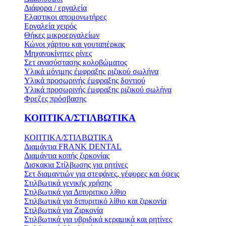
Διάφορα / εργαλεία
Ελαστικοι απομονωτήρες
Εργαλεία χειρός
Θήκες μικροεργαλείων
Κώνοι χάρτου και γουταπέρκας
Μηχανοκίνητες ρίνες
Σετ ανασύστασης κολοβώματος
Υλικά μόνιμης έμφραξης ριζικού σωλήνα
Υλικά προσωρινής έμφραξης δοντιού
Υλικά προσωρινής έμφραξης ριζικού σωλήνα
Φρεζες πρόσβασης
ΚΟΠΤΙΚΑ/ΣΤΙΛΒΩΤΙΚΑ
ΚΟΠΤΙΚΑ/ΣΤΙΛΒΩΤΙΚΑ
Διαμάντια FRANK DENTAL
Διαμάντια κοπής ζιρκονίας
Δισκακια Στίλβωσης για ρητίνες
Σετ διαμαντιών για στεφάνες, γέφυρες και όψεις
Στιλβωτικά γενικής χρήσης
Στιλβωτικά για Διπυριτικο λίθιο
Στιλβωτικά για διπυριτικό λίθιο και ζιρκονία
Στιλβωτικά για Ζιρκονία
Στιλβωτικά για υβριδικά κεραμικά και ρητίνες