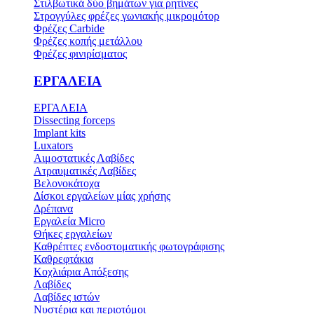
Στιλβωτικά δύο βημάτων για ρητίνες
Στρογγύλες φρέζες γωνιακής μικρομότορ
Φρέζες Carbide
Φρέζες κοπής μετάλλου
Φρέζες φινιρίσματος
ΕΡΓΑΛΕΙΑ
ΕΡΓΑΛΕΙΑ
Dissecting forceps
Implant kits
Luxators
Αιμοστατικές Λαβίδες
Ατραυματικές Λαβίδες
Βελονοκάτοχα
Δίσκοι εργαλείων μίας χρήσης
Δρέπανα
Εργαλεία Micro
Θήκες εργαλείων
Καθρέπτες ενδοστοματικής φωτογράφισης
Καθρεφτάκια
Κοχλιάρια Απόξεσης
Λαβίδες
Λαβίδες ιστών
Νυστέρια και περιοτόμοι