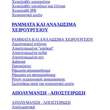
Χειρολαβές μικρομότορ
Χειρολαβές υπερήχων και ξέστρα
Χειρολαβή IPR
Χειρουργικό μοτέρ
ΡΑΜΜΑΤΑ ΚΑΙ ΑΝΑΛΩΣΙΜΑ
ΧΕΙΡΟΥΡΓΕΙΟΥ
ΡΑΜΜΑΤΑ ΚΑΙ ΑΝΑΛΩΣΙΜΑ ΧΕΙΡΟΥΡΓΕΙΟΥ
Αιμοστατικοί σπόγγοι
Αποστειρωμένα "μανίκια"
Αποστειρωμένα πεδία
Αποστειρωμένα σετ
Διάφορα
Παγοκύστες
Ράμματα απορροφήσιμα
Ράμματα μη απορροφήσιμα
Ρύγχη χειρουργικής αναρρόφησης
Σωληνάκια ορού για χειρουργικό μοτέρ
ΑΠΟΛΥΜΑΝΣΗ - ΑΠΟΣΤΕΙΡΩΣΗ
ΑΠΟΛΥΜΑΝΣΗ - ΑΠΟΣΤΕΙΡΩΣΗ
Απολυμαντικά