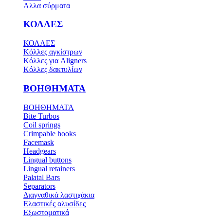
Αλλα σύρματα
ΚΟΛΛΕΣ
ΚΟΛΛΕΣ
Κόλλες αγκίστρων
Κόλλες για Aligners
Κόλλες δακτυλίων
ΒΟΗΘΗΜΑΤΑ
ΒΟΗΘΗΜΑΤΑ
Bite Turbos
Coil springs
Crimpable hooks
Facemask
Headgears
Lingual buttons
Lingual retainers
Palatal Bars
Separators
Διαγναθικά λαστιχάκια
Ελαστικές αλυσίδες
Εξωστοματικά