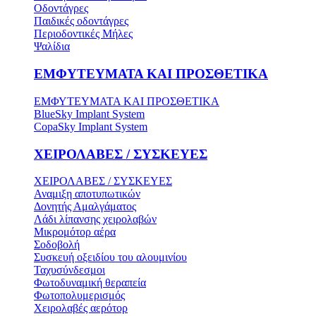
Οδοντάγρες
Παιδικές οδοντάγρες
Περιοδοντικές Μήλες
Ψαλίδια
ΕΜΦΥΤΕΥΜΑΤΑ ΚΑΙ ΠΡΟΣΘΕΤΙΚΑ
ΕΜΦΥΤΕΥΜΑΤΑ ΚΑΙ ΠΡΟΣΘΕΤΙΚΑ
BlueSky Implant System
CopaSky Implant System
ΧΕΙΡΟΛΑΒΕΣ / ΣΥΣΚΕΥΕΣ
ΧΕΙΡΟΛΑΒΕΣ / ΣΥΣΚΕΥΕΣ
Αναμιξη αποτυπωτικών
Δονητής Αμαλγάματος
Λάδι λίπανσης χειρολαβών
Μικρομότορ αέρα
Σοδοβολή
Συσκευή οξειδίου του αλουμινίου
Ταχυσύνδεσμοι
Φωτοδυναμική θεραπεία
Φωτοπολυμερισμός
Χειρολαβές αερότορ