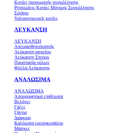
Κονίες προσωρινής συγκόλλησης
Ρητινώδεις Κονίες Μόνιμης Συγκόλλησης
Σιλάνιο
Υαλοιονομερείς κονίες
ΛΕΥΚΑΝΣΗ
ΛΕΥΚΑΝΣΗ
Απευαισθητοποιητής
Λεύκανση ιατρείου
Λεύκανση Σπιτιου
Προστασία ούλων
Φύλλα Λεύκανσης
ΑΝΑΛΩΣΙΜΑ
ΑΝΑΛΩΣΙΜΑ
Απορροφητικά επιθέματα
Βελόνες
Γάζες
Γάντια
Διάφορα
Καλύματα ερεισικεφάλου
Μάσκες