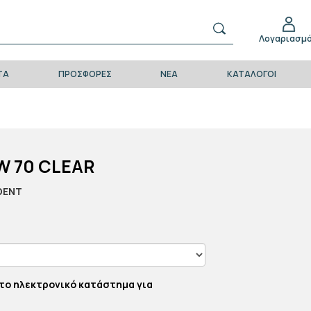
Λογαριασμ
ΤΑ
ΠΡΟΣΦΟΡΈΣ
ΝΈΑ
ΚΑΤΆΛΟΓΟΙ
W 70 CLEAR
DENT
το ηλεκτρονικό κατάστημα για