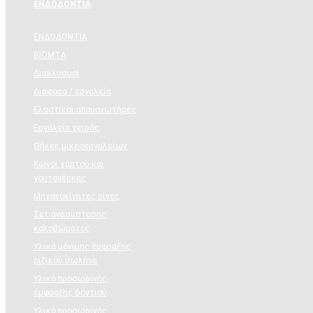
ΕΝΔΟΔΟΝΤΙΑ
ΕΝΔΟΔΟΝΤΙΑ
BIOMTA
Διακλυσμοί
Διάφορα / εργαλεία
Ελαστικοι απομονωτήρες
Εργαλεία χειρός
Θήκες μικροεργαλείων
Κώνοι χάρτου και
γουταπέρκας
Μηχανοκίνητες ρίνες
Σετ ανασύστασης
κολοβώματος
Υλικά μόνιμης έμφραξης
ριζικού σωλήνα
Υλικά προσωρινής
έμφραξης δοντιού
Υλικά προσωρινής