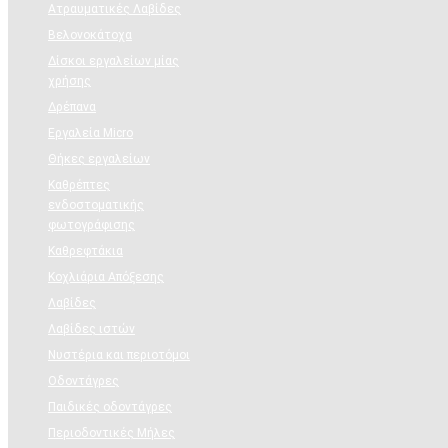
Ατραυματικές Λαβίδες
Βελονοκάτοχα
Δίσκοι εργαλείων μίας
χρήσης
Δρέπανα
Εργαλεία Micro
Θήκες εργαλείων
Καθρέπτες
ενδοστοματικής
φωτογράφισης
Καθρεφτάκια
Κοχλιάρια Απόξεσης
Λαβίδες
Λαβίδες ιστών
Νυστέρια και περιοτόμοι
Οδοντάγρες
Παιδικές οδοντάγρες
Περιοδοντικές Μήλες