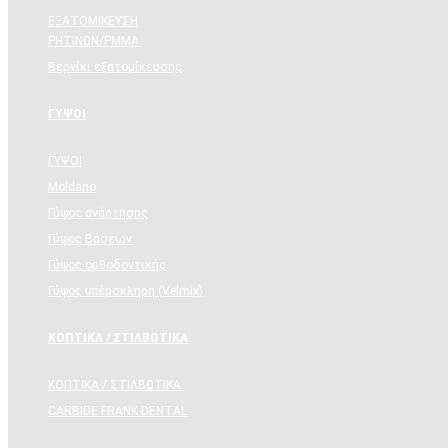
ΕΞΑΤΟΜΙΚΕΥΣΗ
ΡΗΤΙΝΩΝ/PMMA
Βερνίκι εξατομίκευσης
ΓΥΨΟΙ
ΓΥΨΟΙ
Moldano
Γύψος ανάρτησης
Γύψος Βάσεων
Γύψος ορθοδοντικής
Γύψος υπέρσκληρη (Velmix)
ΚΟΠΤΙΚΑ / ΣΤΙΛΒΩΤΙΚΑ
ΚΟΠΤΙΚΑ / ΣΤΙΛΒΩΤΙΚΑ
CARBIDE FRANK DENTAL