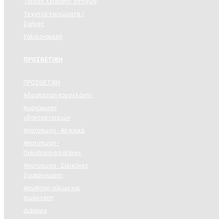
Ταινίες λείανσης ρητινών
Τεχνητά τοιχώματα /
Σφήνες
Υαλοιονομερή
ΠΡΟΣΘΕΤΙΚΗ
ΠΡΟΣΘΕΤΙΚΗ
Αδροποίηση πορσελάνης
Αμαγόμωση
οδοντοστοιχιών
Αποτύπωση - Αλγινικά
Αποτύπωση -
Πολυβινυλσιλοξάνες
Αποτύπωση - Σιλικόνες
Συμπύκνωσης
Απώθηση ούλων και
αιμόσταση
Διάφορα