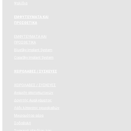
Ψαλίδια
ΕΜΦΥΤΕΥΜΑΤΑ ΚΑΙ
ΠΡΟΣΘΕΤΙΚΑ
ΕΜΦΥΤΕΥΜΑΤΑ ΚΑΙ
ΠΡΟΣΘΕΤΙΚΑ
BlueSky Implant System
CopaSky Implant System
ΧΕΙΡΟΛΑΒΕΣ / ΣΥΣΚΕΥΕΣ
ΧΕΙΡΟΛΑΒΕΣ / ΣΥΣΚΕΥΕΣ
Αναμιξη αποτυπωτικών
Δονητής Αμαλγάματος
Λάδι λίπανσης χειρολαβών
Μικρομότορ αέρα
Σοδοβολή
Συσκευή οξειδίου του