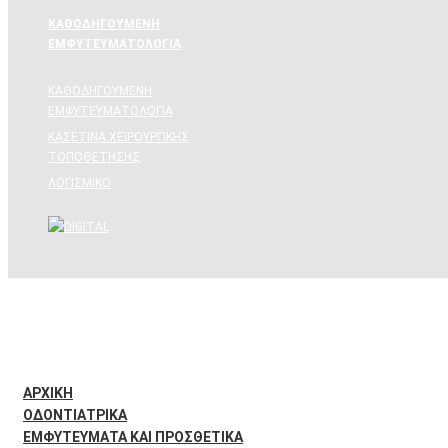
ΚΑΘΟΔΗΓΟΥΜΕΝΗ
ΕΜΦΥΤΕΥΜΑΤΟΛΟΓΙΑ
ΚΑΘΟΔΗΓΟΥΜΕΝΗ
ΕΜΦΥΤΕΥΜΑΤΟΛΟΓΙΑ
ΚΑΣΕΤΙΝΑ ΧΕΙΡΟΥΡΓΙΚΗΣ
ΤΟΠΟΘΕΤΗΣΗΣ
ΛΟΓΙΣΜΙΚΟ
Νέα Προϊόντα
Προσφορές
Νέα
Κατάλογοι
ΑΡΧΙΚΉ
ΟΔΟΝΤΙΑΤΡΙΚΑ
ΕΜΦΥΤΕΥΜΑΤΑ ΚΑΙ ΠΡΟΣΘΕΤΙΚΑ