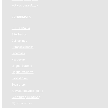
Κόλλες δακτυλίων
ΒΟΗΘΗΜΑΤΑ
ΒΟΗΘΗΜΑΤΑ
Bite Turbos
Coil springs
Crimpable hooks
Facemask
Headgears
Lingual buttons
Lingual retainers
Palatal Bars
Separators
Διαγναθικά λαστιχάκια
Ελαστικές αλυσίδες
Εξωστοματικά