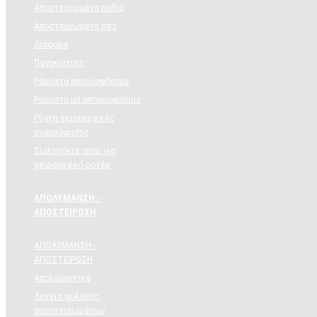
Αποστειρωμένα πεδία
Αποστειρωμένα σετ
Διάφορα
Παγοκύστες
Ράμματα απορροφήσιμα
Ράμματα μη απορροφήσιμα
Ρύγχη χειρουργικής
αναρρόφησης
Σωληνάκια ορού για
χειρουργικό μοτέρ
ΑΠΟΛΥΜΑΝΣΗ -
ΑΠΟΣΤΕΙΡΩΣΗ
ΑΠΟΛΥΜΑΝΣΗ -
ΑΠΟΣΤΕΙΡΩΣΗ
Απολυμαντικά
Δοχεία φύλαξης
αποστειρωμένων