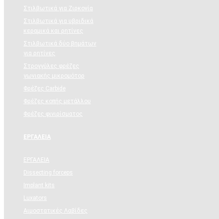
Στιλβωτικά για Ζιρκονία
Στιλβωτικά για υβριδικά
κεραμικά και ρητίνες
Στιλβωτικά δύο βημάτων
για ρητίνες
Στρογγύλες φρέζες
γωνιακής μικρομότορ
Φρέζες Carbide
Φρέζες κοπής μετάλλου
Φρέζες φινιρίσματος
ΕΡΓΑΛΕΙΑ
ΕΡΓΑΛΕΙΑ
Dissecting forceps
Implant kits
Luxators
Αιμοστατικές Λαβίδες