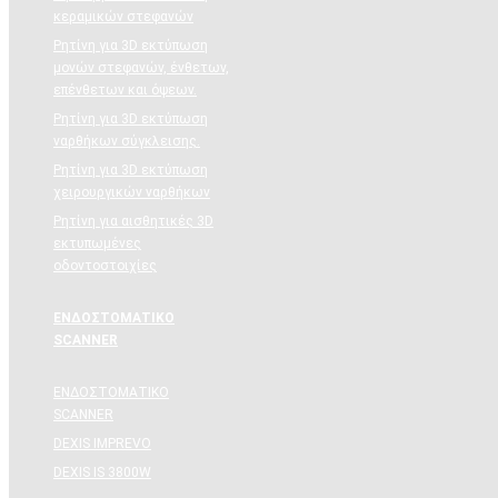
κεραμικών στεφανών
Ρητίνη για 3D εκτύπωση
μονών στεφανών, ένθετων,
επένθετων και όψεων.
Ρητίνη για 3D εκτύπωση
ναρθήκων σύγκλεισης.
Ρητίνη για 3D εκτύπωση
χειρουργικών ναρθήκων
Ρητίνη για αισθητικές 3D
εκτυπωμένες
οδοντοστοιχίες
ΕΝΔΟΣΤΟΜΑΤΙΚΟ
SCANNER
ΕΝΔΟΣΤΟΜΑΤΙΚΟ
SCANNER
DEXIS IMPREVO
DEXIS IS 3800W