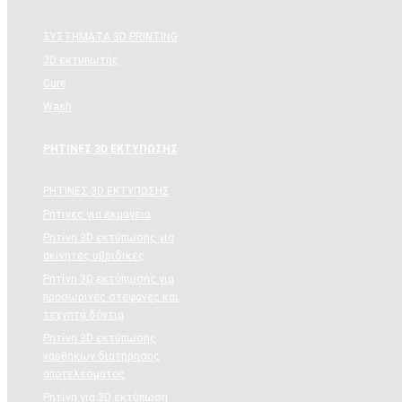
ΣΥΣΤΗΜΑΤΑ 3D PRINTING
3D εκτυπωτής
Cure
Wash
ΡΗΤΙΝΕΣ 3D ΕΚΤΥΠΩΣΗΣ
ΡΗΤΙΝΕΣ 3D ΕΚΤΥΠΩΣΗΣ
Ρητινες για εκμαγεια
Ρητίνη 3D εκτύπωσης για
ακίνητες υβριδικές
Ρητίνη 3D εκτύπωσης για
προσωρινές στεφάνες και
τεχνητά δόντια
Ρητίνη 3D εκτύπωσης
ναρθήκων διατήρησης
αποτελέσματος
Ρητίνη για 3D εκτύπωση