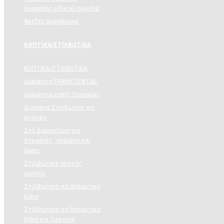
έμφραξης ριζικού σωλήνα
Φρεζες πρόσβασης
ΚΟΠΤΙΚΑ/ΣΤΙΛΒΩΤΙΚΑ
ΚΟΠΤΙΚΑ/ΣΤΙΛΒΩΤΙΚΑ
Διαμάντια FRANK DENTAL
Διαμάντια κοπής ζιρκονίας
Δισκακια Στίλβωσης για
ρητίνες
Σετ διαμαντιών για
στεφάνες, γέφυρες και
όψεις
Στιλβωτικά γενικής
χρήσης
Στιλβωτικά για Διπυριτικο
λίθιο
Στιλβωτικά για διπυριτικό
λίθιο και ζιρκονία