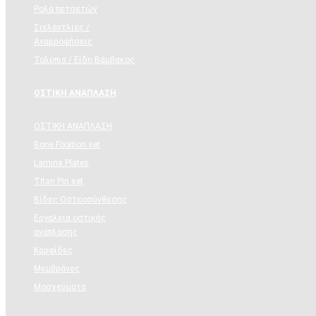
Ρολά πετσετών
Σιελαντλίες /
Αναρροφήσεις
Τολύπια / Είδη Βάμβακος
ΟΣΤΙΚH ΑΝΑΠΛΑΣH
ΟΣΤΙΚH ΑΝΑΠΛΑΣH
Bone Fixation set
Lamina Plates
Titan Pin set
Βίδες Οστεοσύνθεσης
Εργαλεια οστικής
ανάπλασης
Καρφίδες
Μεμβράνες
Μοσχεύματα