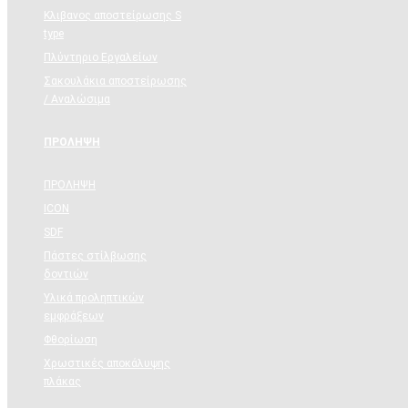
Κλιβανος αποστείρωσης S
type
Πλύντηριο Εργαλείων
Σακουλάκια αποστείρωσης
/ Αναλώσιμα
ΠΡΟΛΗΨΗ
ΠΡΟΛΗΨΗ
ICON
SDF
Πάστες στίλβωσης
δοντιών
Υλικά προληπτικών
εμφράξεων
Φθορίωση
Χρωστικές αποκάλυψης
πλάκας