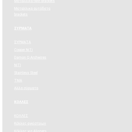
Μεταλλικα twin brackets
Μεταλλικα αυτόδετα
brackets
ΣΥΡΜΑΤΑ
ΣΥΡΜΑΤΑ
Copper NiTi
Damon Q Archwires
NITI
Stainless Steel
TMA
Αλλα σύρματα
ΚΟΛΛΕΣ
ΚΟΛΛΕΣ
Κόλλες αγκίστρων
Κόλλες για Aligners