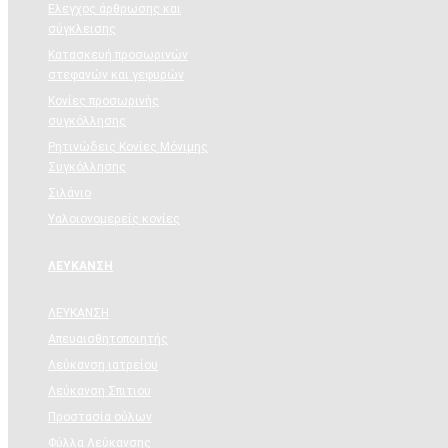
Ελεγχος άρθρωσης και
σύγκλεισης
Κατασκευή προσωρινών
στεφανών και γεφυρών
Κονίες προσωρινής
συγκόλλησης
Ρητινώδεις Κονίες Μόνιμης
Συγκόλλησης
Σιλάνιο
Υαλοιονομερείς κονίες
ΛΕΥΚΑΝΣΗ
ΛΕΥΚΑΝΣΗ
Απευαισθητοποιητής
Λεύκανση ιατρείου
Λεύκανση Σπιτιου
Προστασία ούλων
Φύλλα Λεύκανσης