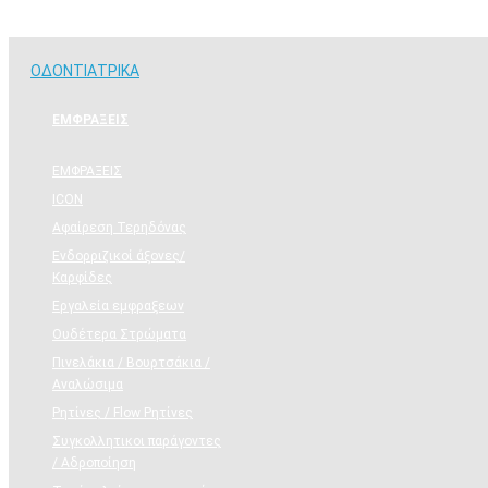
ΟΔΟΝΤΙΑΤΡΙΚΑ
ΟΔΟΝΤΙΑΤΡΙΚΑ
ΕΜΦΡΑΞΕΙΣ
ΕΜΦΡΑΞΕΙΣ
ICON
Αφαίρεση Τερηδόνας
Ενδορριζικοί άξονες/
Καρφίδες
Εργαλεία εμφραξεων
Ουδέτερα Στρώματα
Πινελάκια / Βουρτσάκια /
Αναλώσιμα
Ρητίνες / Flow Ρητίνες
Συγκολλητικοι παράγοντες
/ Αδροποίηση