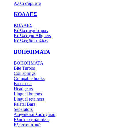
Αλλα σύρματα
ΚΟΛΛΕΣ
ΚΟΛΛΕΣ
Κόλλες αγκίστρων
Κόλλες για Aligners
Κόλλες δακτυλίων
ΒΟΗΘΗΜΑΤΑ
ΒΟΗΘΗΜΑΤΑ
Bite Turbos
Coil springs
Crimpable hooks
Facemask
Headgears
Lingual buttons
Lingual retainers
Palatal Bars
Separators
Διαγναθικά λαστιχάκια
Ελαστικές αλυσίδες
Εξωστοματικά