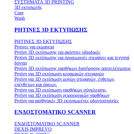
ΣΥΣΤΗΜΑΤΑ 3D PRINTING
3D εκτυπωτής
Cure
Wash
ΡΗΤΙΝΕΣ 3D ΕΚΤΥΠΩΣΗΣ
ΡΗΤΙΝΕΣ 3D ΕΚΤΥΠΩΣΗΣ
Ρητινες για εκμαγεια
Ρητίνη 3D εκτύπωσης για ακίνητες υβριδικές
Ρητίνη 3D εκτύπωσης για προσωρινές στεφάνες και τεχνητά
δόντια
Ρητίνη 3D εκτύπωσης ναρθήκων διατήρησης αποτελέσματος
Ρητίνη για 3D εκτύπωση κεραμικών στεφανών
Ρητίνη για 3D εκτύπωση μονών στεφανών, ένθετων,
επένθετων και όψεων.
Ρητίνη για 3D εκτύπωση ναρθήκων σύγκλεισης.
Ρητίνη για 3D εκτύπωση χειρουργικών ναρθήκων
Ρητίνη για αισθητικές 3D εκτυπωμένες οδοντοστοιχίες
ΕΝΔΟΣΤΟΜΑΤΙΚΟ SCANNER
ΕΝΔΟΣΤΟΜΑΤΙΚΟ SCANNER
DEXIS IMPREVO