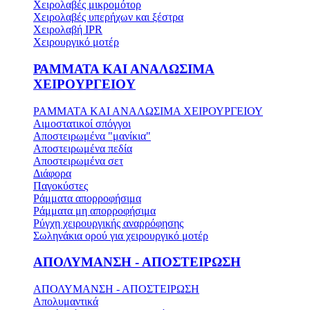
Χειρολαβές μικρομότορ
Χειρολαβές υπερήχων και ξέστρα
Χειρολαβή IPR
Χειρουργικό μοτέρ
ΡΑΜΜΑΤΑ ΚΑΙ ΑΝΑΛΩΣΙΜΑ
ΧΕΙΡΟΥΡΓΕΙΟΥ
ΡΑΜΜΑΤΑ ΚΑΙ ΑΝΑΛΩΣΙΜΑ ΧΕΙΡΟΥΡΓΕΙΟΥ
Αιμοστατικοί σπόγγοι
Αποστειρωμένα "μανίκια"
Αποστειρωμένα πεδία
Αποστειρωμένα σετ
Διάφορα
Παγοκύστες
Ράμματα απορροφήσιμα
Ράμματα μη απορροφήσιμα
Ρύγχη χειρουργικής αναρρόφησης
Σωληνάκια ορού για χειρουργικό μοτέρ
ΑΠΟΛΥΜΑΝΣΗ - ΑΠΟΣΤΕΙΡΩΣΗ
ΑΠΟΛΥΜΑΝΣΗ - ΑΠΟΣΤΕΙΡΩΣΗ
Απολυμαντικά