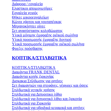
Διάφορα / εργαλεία
Ελαστικοι απομονωτήρες
Εργαλεία χειρός
Θήκες μικροεργαλείων
Κώνοι χάρτου και γουταπέρκας
Μηχανοκίνητες ρίνες
Σετ ανασύστασης κολοβώματος
Υλικά μόνιμης έμφραξης ριζικού σωλήνα
Υλικά προσωρινής έμφραξης δοντιού
Υλικά προσωρινής έμφραξης ριζικού σωλήνα
Φρεζες πρόσβασης
ΚΟΠΤΙΚΑ/ΣΤΙΛΒΩΤΙΚΑ
ΚΟΠΤΙΚΑ/ΣΤΙΛΒΩΤΙΚΑ
Διαμάντια FRANK DENTAL
Διαμάντια κοπής ζιρκονίας
Δισκακια Στίλβωσης για ρητίνες
Σετ διαμαντιών για στεφάνες, γέφυρες και όψεις
Στιλβωτικά γενικής χρήσης
Στιλβωτικά για Διπυριτικο λίθιο
Στιλβωτικά για διπυριτικό λίθιο και ζιρκονία
Στιλβωτικά για Ζιρκονία
Στιλβωτικά για υβριδικά κεραμικά και ρητίνες