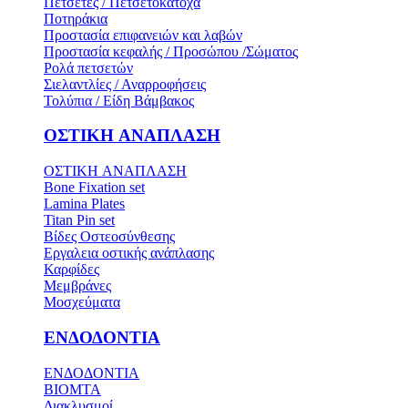
Πετσέτες / Πετσετοκάτοχα
Ποτηράκια
Προστασία επιφανειών και λαβών
Προστασία κεφαλής / Προσώπου /Σώματος
Ρολά πετσετών
Σιελαντλίες / Αναρροφήσεις
Τολύπια / Είδη Βάμβακος
ΟΣΤΙΚH ΑΝΑΠΛΑΣH
ΟΣΤΙΚH ΑΝΑΠΛΑΣH
Bone Fixation set
Lamina Plates
Titan Pin set
Βίδες Οστεοσύνθεσης
Εργαλεια οστικής ανάπλασης
Καρφίδες
Μεμβράνες
Μοσχεύματα
ΕΝΔΟΔΟΝΤΙΑ
ΕΝΔΟΔΟΝΤΙΑ
BIOMTA
Διακλυσμοί