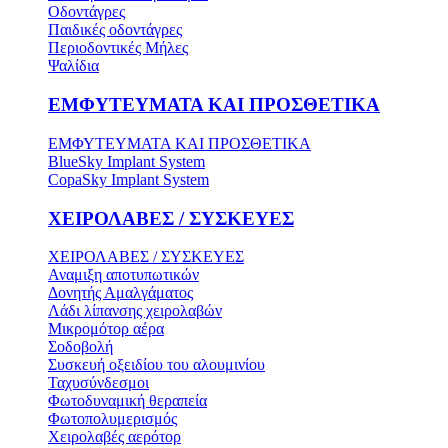
Οδοντάγρες
Παιδικές οδοντάγρες
Περιοδοντικές Μήλες
Ψαλίδια
ΕΜΦΥΤΕΥΜΑΤΑ ΚΑΙ ΠΡΟΣΘΕΤΙΚΑ
ΕΜΦΥΤΕΥΜΑΤΑ ΚΑΙ ΠΡΟΣΘΕΤΙΚΑ
BlueSky Implant System
CopaSky Implant System
ΧΕΙΡΟΛΑΒΕΣ / ΣΥΣΚΕΥΕΣ
ΧΕΙΡΟΛΑΒΕΣ / ΣΥΣΚΕΥΕΣ
Αναμιξη αποτυπωτικών
Δονητής Αμαλγάματος
Λάδι λίπανσης χειρολαβών
Μικρομότορ αέρα
Σοδοβολή
Συσκευή οξειδίου του αλουμινίου
Ταχυσύνδεσμοι
Φωτοδυναμική θεραπεία
Φωτοπολυμερισμός
Χειρολαβές αερότορ