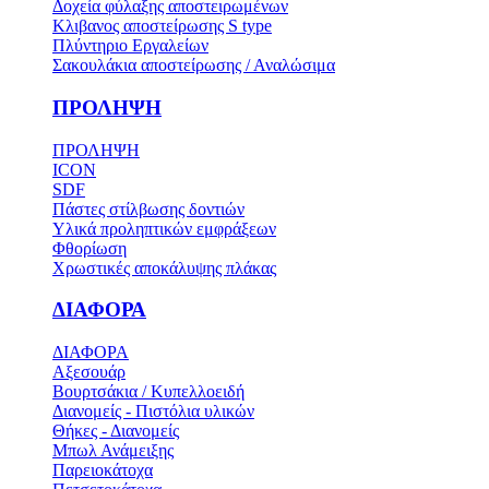
Δοχεία φύλαξης αποστειρωμένων
Κλιβανος αποστείρωσης S type
Πλύντηριο Εργαλείων
Σακουλάκια αποστείρωσης / Αναλώσιμα
ΠΡΟΛΗΨΗ
ΠΡΟΛΗΨΗ
ICON
SDF
Πάστες στίλβωσης δοντιών
Υλικά προληπτικών εμφράξεων
Φθορίωση
Χρωστικές αποκάλυψης πλάκας
ΔΙΑΦΟΡΑ
ΔΙΑΦΟΡΑ
Αξεσουάρ
Βουρτσάκια / Κυπελλοειδή
Διανομείς - Πιστόλια υλικών
Θήκες - Διανομείς
Μπωλ Ανάμειξης
Παρειοκάτοχα