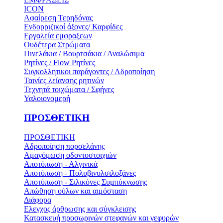
ICON
Αφαίρεση Τερηδόνας
Ενδορριζικοί άξονες/ Καρφίδες
Εργαλεία εμφραξεων
Ουδέτερα Στρώματα
Πινελάκια / Βουρτσάκια / Αναλώσιμα
Ρητίνες / Flow Ρητίνες
Συγκολλητικοι παράγοντες / Αδροποίηση
Ταινίες λείανσης ρητινών
Τεχνητά τοιχώματα / Σφήνες
Υαλοιονομερή
ΠΡΟΣΘΕΤΙΚΗ
ΠΡΟΣΘΕΤΙΚΗ
Αδροποίηση πορσελάνης
Αμαγόμωση οδοντοστοιχιών
Αποτύπωση - Αλγινικά
Αποτύπωση - Πολυβινυλσιλοξάνες
Αποτύπωση - Σιλικόνες Συμπύκνωσης
Απώθηση ούλων και αιμόσταση
Διάφορα
Ελεγχος άρθρωσης και σύγκλεισης
Κατασκευή προσωρινών στεφανών και γεφυρών