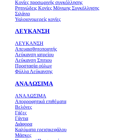
Κονίες προσωρινής συγκόλλησης
Ρητινώδεις Κονίες Μόνιμης Συγκόλλησης
Σιλάνιο
Υαλοιονομερείς κονίες
ΛΕΥΚΑΝΣΗ
ΛΕΥΚΑΝΣΗ
Απευαισθητοποιητής
Λεύκανση ιατρείου
Λεύκανση Σπιτιου
Προστασία ούλων
Φύλλα Λεύκανσης
ΑΝΑΛΩΣΙΜΑ
ΑΝΑΛΩΣΙΜΑ
Απορροφητικά επιθέματα
Βελόνες
Γάζες
Γάντια
Διάφορα
Καλύματα ερεισικεφάλου
Μάσκες