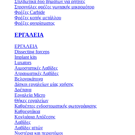
Στιλβωτικά δύο βημάτων για ρητίνες
Στρογγύλες φρέζες γωνιακής μικρομότορ
Φρέζες Carbide
Φρέζες κοπής μετάλλου
Φρέζες φινιρίσματος
ΕΡΓΑΛΕΙΑ
ΕΡΓΑΛΕΙΑ
Dissecting forceps
Implant kits
Luxators
Αιμοστατικές Λαβίδες
Ατραυματικές Λαβίδες
Βελονοκάτοχα
Δίσκοι εργαλείων μίας χρήσης
Δρέπανα
Εργαλεία Micro
Θήκες εργαλείων
Καθρέπτες ενδοστοματικής φωτογράφισης
Καθρεφτάκια
Κοχλιάρια Απόξεσης
Λαβίδες
Λαβίδες ιστών
Νυστέρια και περιοτόμοι