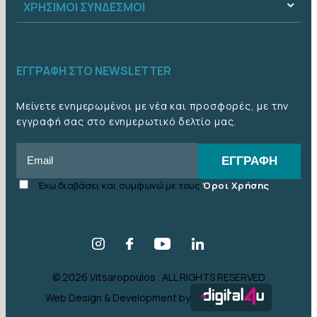
ΧΡΉΣΙΜΟΙ ΣΎΝΔΕΣΜΟΙ
ΕΓΓΡΑΦΉ ΣΤΟ NEWSLETTER
Μείνετε ενημερωμένοι με νέα και προσφορές, με την
εγγραφή σας στο ενημερωτικό δελτίο μας.
Email
ΕΓΓΡΑΦΉ
Accept
Έχω διαβάσει και συμφωνώ με τους
Όροι Χρήσης
terms
checkbox
© 2026 Vitsaropoulos . ALL RIGHTS RESERVED
Web Design & Development by