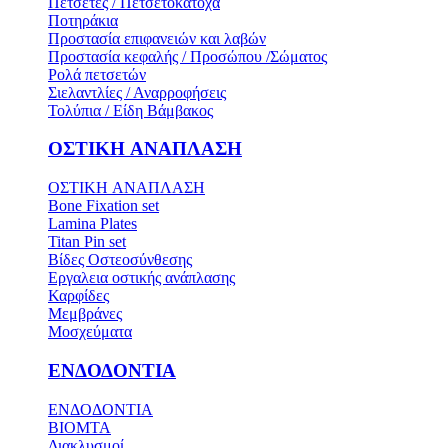
Πετσέτες / Πετσετοκάτοχα
Ποτηράκια
Προστασία επιφανειών και λαβών
Προστασία κεφαλής / Προσώπου /Σώματος
Ρολά πετσετών
Σιελαντλίες / Αναρροφήσεις
Τολύπια / Είδη Βάμβακος
ΟΣΤΙΚH ΑΝΑΠΛΑΣH
ΟΣΤΙΚH ΑΝΑΠΛΑΣH
Bone Fixation set
Lamina Plates
Titan Pin set
Βίδες Οστεοσύνθεσης
Εργαλεια οστικής ανάπλασης
Καρφίδες
Μεμβράνες
Μοσχεύματα
ΕΝΔΟΔΟΝΤΙΑ
ΕΝΔΟΔΟΝΤΙΑ
BIOMTA
Διακλυσμοί