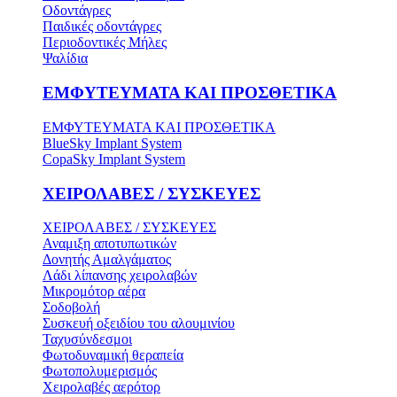
Οδοντάγρες
Παιδικές οδοντάγρες
Περιοδοντικές Μήλες
Ψαλίδια
ΕΜΦΥΤΕΥΜΑΤΑ ΚΑΙ ΠΡΟΣΘΕΤΙΚΑ
ΕΜΦΥΤΕΥΜΑΤΑ ΚΑΙ ΠΡΟΣΘΕΤΙΚΑ
BlueSky Implant System
CopaSky Implant System
ΧΕΙΡΟΛΑΒΕΣ / ΣΥΣΚΕΥΕΣ
ΧΕΙΡΟΛΑΒΕΣ / ΣΥΣΚΕΥΕΣ
Αναμιξη αποτυπωτικών
Δονητής Αμαλγάματος
Λάδι λίπανσης χειρολαβών
Μικρομότορ αέρα
Σοδοβολή
Συσκευή οξειδίου του αλουμινίου
Ταχυσύνδεσμοι
Φωτοδυναμική θεραπεία
Φωτοπολυμερισμός
Χειρολαβές αερότορ