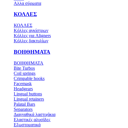
Αλλα σύρματα
ΚΟΛΛΕΣ
ΚΟΛΛΕΣ
Κόλλες αγκίστρων
Κόλλες για Aligners
Κόλλες δακτυλίων
ΒΟΗΘΗΜΑΤΑ
ΒΟΗΘΗΜΑΤΑ
Bite Turbos
Coil springs
Crimpable hooks
Facemask
Headgears
Lingual buttons
Lingual retainers
Palatal Bars
Separators
Διαγναθικά λαστιχάκια
Ελαστικές αλυσίδες
Εξωστοματικά