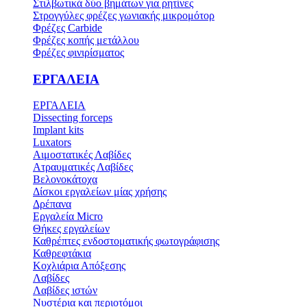
Στιλβωτικά δύο βημάτων για ρητίνες
Στρογγύλες φρέζες γωνιακής μικρομότορ
Φρέζες Carbide
Φρέζες κοπής μετάλλου
Φρέζες φινιρίσματος
ΕΡΓΑΛΕΙΑ
ΕΡΓΑΛΕΙΑ
Dissecting forceps
Implant kits
Luxators
Αιμοστατικές Λαβίδες
Ατραυματικές Λαβίδες
Βελονοκάτοχα
Δίσκοι εργαλείων μίας χρήσης
Δρέπανα
Εργαλεία Micro
Θήκες εργαλείων
Καθρέπτες ενδοστοματικής φωτογράφισης
Καθρεφτάκια
Κοχλιάρια Απόξεσης
Λαβίδες
Λαβίδες ιστών
Νυστέρια και περιοτόμοι