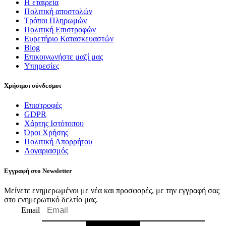
Η εταιρεία
Πολιτική αποστολών
Τρόποι Πληρωμών
Πολιτική Επιστροφών
Ευρετήριο Κατασκευαστών
Blog
Επικοινωνήστε μαζί μας
Υπηρεσίες
Χρήσιμοι σύνδεσμοι
Επιστροφές
GDPR
Χάρτης Ιστότοπου
Όροι Χρήσης
Πολιτική Απορρήτου
Λογαριασμός
Εγγραφή στο Newsletter
Μείνετε ενημερωμένοι με νέα και προσφορές, με την εγγραφή σας
στο ενημερωτικό δελτίο μας.
Email