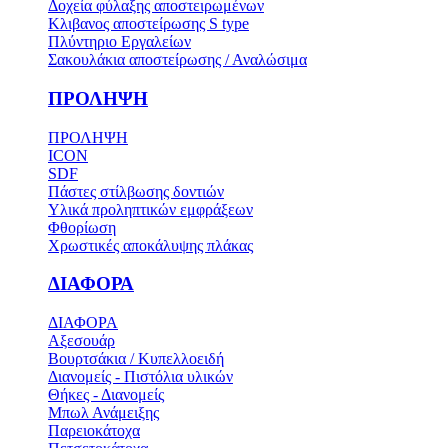
Δοχεία φύλαξης αποστειρωμένων
Κλιβανος αποστείρωσης S type
Πλύντηριο Εργαλείων
Σακουλάκια αποστείρωσης / Αναλώσιμα
ΠΡΟΛΗΨΗ
ΠΡΟΛΗΨΗ
ICON
SDF
Πάστες στίλβωσης δοντιών
Υλικά προληπτικών εμφράξεων
Φθορίωση
Χρωστικές αποκάλυψης πλάκας
ΔΙΑΦΟΡΑ
ΔΙΑΦΟΡΑ
Αξεσουάρ
Βουρτσάκια / Κυπελλοειδή
Διανομείς - Πιστόλια υλικών
Θήκες - Διανομείς
Μπωλ Ανάμειξης
Παρειοκάτοχα