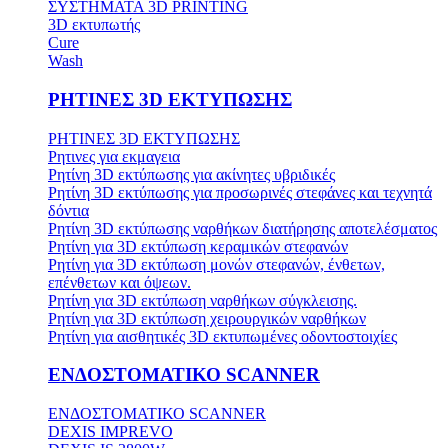
ΣΥΣΤΗΜΑΤΑ 3D PRINTING
3D εκτυπωτής
Cure
Wash
ΡΗΤΙΝΕΣ 3D ΕΚΤΥΠΩΣΗΣ
ΡΗΤΙΝΕΣ 3D ΕΚΤΥΠΩΣΗΣ
Ρητινες για εκμαγεια
Ρητίνη 3D εκτύπωσης για ακίνητες υβριδικές
Ρητίνη 3D εκτύπωσης για προσωρινές στεφάνες και τεχνητά
δόντια
Ρητίνη 3D εκτύπωσης ναρθήκων διατήρησης αποτελέσματος
Ρητίνη για 3D εκτύπωση κεραμικών στεφανών
Ρητίνη για 3D εκτύπωση μονών στεφανών, ένθετων,
επένθετων και όψεων.
Ρητίνη για 3D εκτύπωση ναρθήκων σύγκλεισης.
Ρητίνη για 3D εκτύπωση χειρουργικών ναρθήκων
Ρητίνη για αισθητικές 3D εκτυπωμένες οδοντοστοιχίες
ΕΝΔΟΣΤΟΜΑΤΙΚΟ SCANNER
ΕΝΔΟΣΤΟΜΑΤΙΚΟ SCANNER
DEXIS IMPREVO