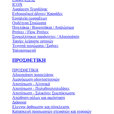
ICON
Αφαίρεση Τερηδόνας
Ενδορριζικοί άξονες/ Καρφίδες
Εργαλεία εμφραξεων
Ουδέτερα Στρώματα
Πινελάκια / Βουρτσάκια / Αναλώσιμα
Ρητίνες / Flow Ρητίνες
Συγκολλητικοι παράγοντες / Αδροποίηση
Ταινίες λείανσης ρητινών
Τεχνητά τοιχώματα / Σφήνες
Υαλοιονομερή
ΠΡΟΣΘΕΤΙΚΗ
ΠΡΟΣΘΕΤΙΚΗ
Αδροποίηση πορσελάνης
Αμαγόμωση οδοντοστοιχιών
Αποτύπωση - Αλγινικά
Αποτύπωση - Πολυβινυλσιλοξάνες
Αποτύπωση - Σιλικόνες Συμπύκνωσης
Απώθηση ούλων και αιμόσταση
Διάφορα
Ελεγχος άρθρωσης και σύγκλεισης
Κατασκευή προσωρινών στεφανών και γεφυρών