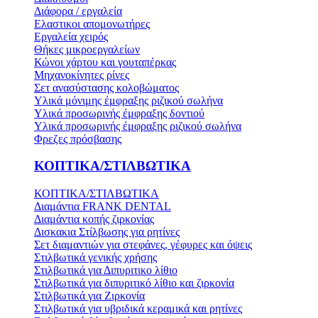
Διάφορα / εργαλεία
Ελαστικοι απομονωτήρες
Εργαλεία χειρός
Θήκες μικροεργαλείων
Κώνοι χάρτου και γουταπέρκας
Μηχανοκίνητες ρίνες
Σετ ανασύστασης κολοβώματος
Υλικά μόνιμης έμφραξης ριζικού σωλήνα
Υλικά προσωρινής έμφραξης δοντιού
Υλικά προσωρινής έμφραξης ριζικού σωλήνα
Φρεζες πρόσβασης
ΚΟΠΤΙΚΑ/ΣΤΙΛΒΩΤΙΚΑ
ΚΟΠΤΙΚΑ/ΣΤΙΛΒΩΤΙΚΑ
Διαμάντια FRANK DENTAL
Διαμάντια κοπής ζιρκονίας
Δισκακια Στίλβωσης για ρητίνες
Σετ διαμαντιών για στεφάνες, γέφυρες και όψεις
Στιλβωτικά γενικής χρήσης
Στιλβωτικά για Διπυριτικο λίθιο
Στιλβωτικά για διπυριτικό λίθιο και ζιρκονία
Στιλβωτικά για Ζιρκονία
Στιλβωτικά για υβριδικά κεραμικά και ρητίνες