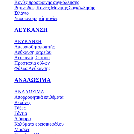
Κονίες προσωρινής συγκόλλησης
Ρητινώδεις Κονίες Μόνιμης Συγκόλλησης
Σιλάνιο
Υαλοιονομερείς κονίες
ΛΕΥΚΑΝΣΗ
ΛΕΥΚΑΝΣΗ
Απευαισθητοποιητής
Λεύκανση ιατρείου
Λεύκανση Σπιτιου
Προστασία ούλων
Φύλλα Λεύκανσης
ΑΝΑΛΩΣΙΜΑ
ΑΝΑΛΩΣΙΜΑ
Απορροφητικά επιθέματα
Βελόνες
Γάζες
Γάντια
Διάφορα
Καλύματα ερεισικεφάλου
Μάσκες