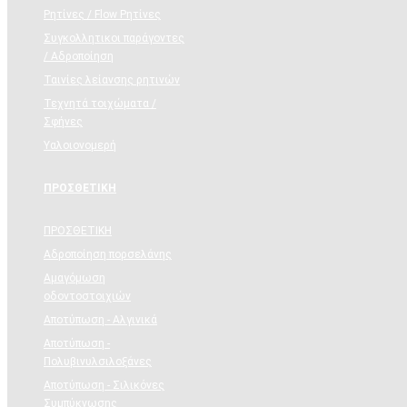
Ρητίνες / Flow Ρητίνες
Συγκολλητικοι παράγοντες
/ Αδροποίηση
Ταινίες λείανσης ρητινών
Τεχνητά τοιχώματα /
Σφήνες
Υαλοιονομερή
ΠΡΟΣΘΕΤΙΚΗ
ΠΡΟΣΘΕΤΙΚΗ
Αδροποίηση πορσελάνης
Αμαγόμωση
οδοντοστοιχιών
Αποτύπωση - Αλγινικά
Αποτύπωση -
Πολυβινυλσιλοξάνες
Αποτύπωση - Σιλικόνες
Συμπύκνωσης