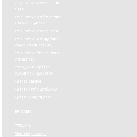
Στιλβωτικά για Διπυριτικο
λίθιο
Στιλβωτικά για διπυριτικό
λίθιο και ζιρκονία
Στιλβωτικά για Ζιρκονία
Στιλβωτικά για υβριδικά
κεραμικά και ρητίνες
Στιλβωτικά δύο βημάτων
για ρητίνες
Στρογγύλες φρέζες
γωνιακής μικρομότορ
Φρέζες Carbide
Φρέζες κοπής μετάλλου
Φρέζες φινιρίσματος
ΕΡΓΑΛΕΙΑ
ΕΡΓΑΛΕΙΑ
Dissecting forceps