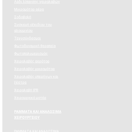
Λάδι λίπανσης χειρολαβών
Μικρομότορ αέρα
Σοδοβολή
Συσκευή οξειδίου του
αλουμινίου
Ταχυσύνδεσμοι
Φωτοδυναμική θεραπεία
Φωτοπολυμερισμός
Χειρολαβές αερότορ
Χειρολαβές μικρομότορ
Χειρολαβές υπερήχων και
ξέστρα
Χειρολαβή IPR
Χειρουργικό μοτέρ
ΡΑΜΜΑΤΑ ΚΑΙ ΑΝΑΛΩΣΙΜΑ
ΧΕΙΡΟΥΡΓΕΙΟΥ
ΡΑΜΜΑΤΑ ΚΑΙ ΑΝΑΛΩΣΙΜΑ