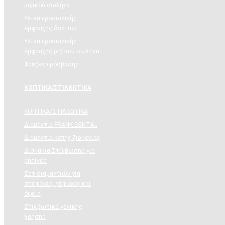
ριζικού σωλήνα
Υλικά προσωρινής
έμφραξης δοντιού
Υλικά προσωρινής
έμφραξης ριζικού σωλήνα
Φρεζες πρόσβασης
ΚΟΠΤΙΚΑ/ΣΤΙΛΒΩΤΙΚΑ
ΚΟΠΤΙΚΑ/ΣΤΙΛΒΩΤΙΚΑ
Διαμάντια FRANK DENTAL
Διαμάντια κοπής ζιρκονίας
Δισκακια Στίλβωσης για
ρητίνες
Σετ διαμαντιών για
στεφάνες, γέφυρες και
όψεις
Στιλβωτικά γενικής
χρήσης