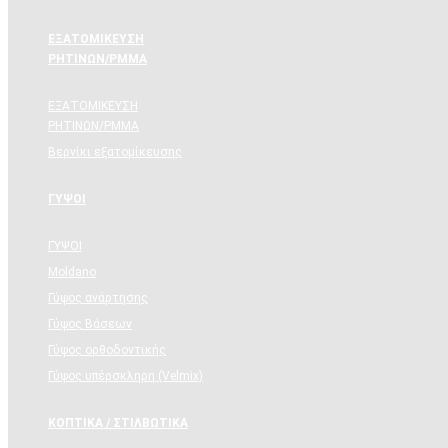
ΕΞΑΤΟΜΙΚΕΥΣΗ
ΡΗΤΙΝΩΝ/PMMA
ΕΞΑΤΟΜΙΚΕΥΣΗ
ΡΗΤΙΝΩΝ/PMMA
Βερνίκι εξατομίκευσης
ΓΥΨΟΙ
ΓΥΨΟΙ
Moldano
Γύψος ανάρτησης
Γύψος Βάσεων
Γύψος ορθοδοντικής
Γύψος υπέρσκληρη (Velmix)
ΚΟΠΤΙΚΑ / ΣΤΙΛΒΩΤΙΚΑ