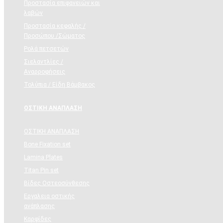
Προστασία επιφανειών και
λαβών
Προστασία κεφαλής /
Προσώπου /Σώματος
Ρολά πετσετών
Σιελαντλίες /
Αναρροφήσεις
Τολύπια / Είδη Βάμβακος
ΟΣΤΙΚH ΑΝΑΠΛΑΣH
ΟΣΤΙΚH ΑΝΑΠΛΑΣH
Bone Fixation set
Lamina Plates
Titan Pin set
Βίδες Οστεοσύνθεσης
Εργαλεια οστικής
ανάπλασης
Καρφίδες