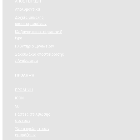
ΑΠΟΣΤΕΙΡΩΣΗ
Απολυμαντικά
Δοχεία φύλαξης
αποστειρωμένων
Κλιβανος αποστείρωσης S
type
Πλύντηριο Εργαλείων
Σακουλάκια αποστείρωσης
/ Αναλώσιμα
ΠΡΟΛΗΨΗ
ΠΡΟΛΗΨΗ
ICON
SDF
Πάστες στίλβωσης
δοντιών
Υλικά προληπτικών
εμφράξεων