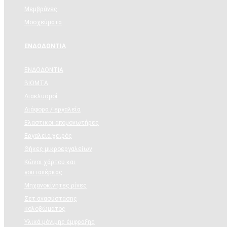
Μεμβράνες
Μοσχεύματα
ΕΝΔΟΔΟΝΤΙΑ
ΕΝΔΟΔΟΝΤΙΑ
BIOMTA
Διακλυσμοί
Διάφορα / εργαλεία
Ελαστικοι απομονωτήρες
Εργαλεία χειρός
Θήκες μικροεργαλείων
Κώνοι χάρτου και
γουταπέρκας
Μηχανοκίνητες ρίνες
Σετ ανασύστασης
κολοβώματος
Υλικά μόνιμης έμφραξης