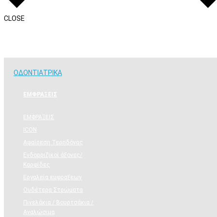
CLOSE
Η Εταιρεία
ΟΔΟΝΤΙΑΤΡΙΚΑ
ΟΔΟΝΤΙΑΤΡΙΚΑ
ΕΜΦΡΑΞΕΙΣ
ΕΜΦΡΑΞΕΙΣ
ICON
Αφαίρεση Τερηδόνας
Ενδορριζικοί άξονες/
Καρφίδες
Εργαλεία εμφραξεων
Ουδέτερα Στρώματα
Πινελάκια / Βουρτσάκια /
Αναλώσιμα