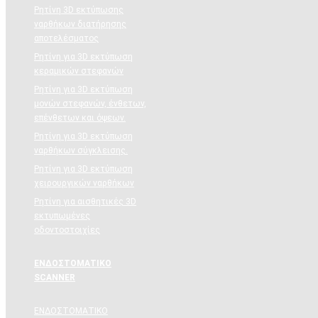
Ρητίνη 3D εκτύπωσης
ναρθήκων διατήρησης
αποτελέσματος
Ρητίνη για 3D εκτύπωση
κεραμικών στεφανών
Ρητίνη για 3D εκτύπωση
μονών στεφανών, ένθετων,
επένθετων και όψεων.
Ρητίνη για 3D εκτύπωση
ναρθήκων σύγκλεισης.
Ρητίνη για 3D εκτύπωση
χειρουργικών ναρθήκων
Ρητίνη για αισθητικές 3D
εκτυπωμένες
οδοντοστοιχίες
ΕΝΔΟΣΤΟΜΑΤΙΚΟ
SCANNER
ΕΝΔΟΣΤΟΜΑΤΙΚΟ