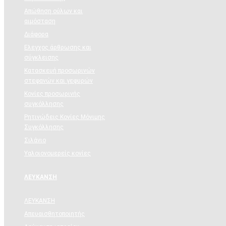
Απώθηση ούλων και
αιμόσταση
Διάφορα
Ελεγχος άρθρωσης και
σύγκλεισης
Κατασκευή προσωρινών
στεφανών και γεφυρών
Κονίες προσωρινής
συγκόλλησης
Ρητινώδεις Κονίες Μόνιμης
Συγκόλλησης
Σιλάνιο
Υαλοιονομερείς κονίες
ΛΕΥΚΑΝΣΗ
ΛΕΥΚΑΝΣΗ
Απευαισθητοποιητής