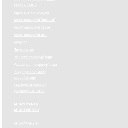
ΧΕΙΡΟΥΡΓΕΙΟΥ
Αιμοστατικοί σπόγγοι
Αποστειρωμένα "μανίκια"
Αποστειρωμένα πεδία
Αποστειρωμένα σετ
Διάφορα
Παγοκύστες
Ράμματα απορροφήσιμα
Ράμματα μη απορροφήσιμα
Ρύγχη χειρουργικής
αναρρόφησης
Σωληνάκια ορού για
χειρουργικό μοτέρ
ΑΠΟΛΥΜΑΝΣΗ -
ΑΠΟΣΤΕΙΡΩΣΗ
ΑΠΟΛΥΜΑΝΣΗ -