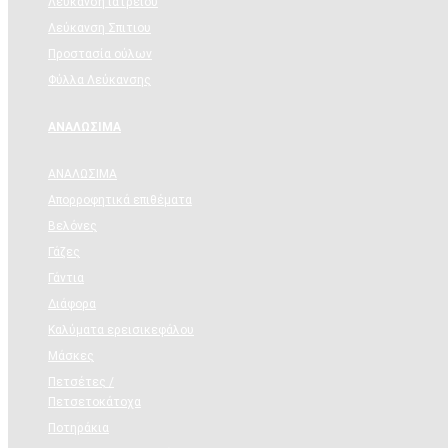
Λεύκανση ιατρείου
Λεύκανση Σπιτιου
Προστασία ούλων
Φύλλα Λεύκανσης
ΑΝΑΛΩΣΙΜΑ
ΑΝΑΛΩΣΙΜΑ
Απορροφητικά επιθέματα
Βελόνες
Γάζες
Γάντια
Διάφορα
Καλύματα ερεισικεφάλου
Μάσκες
Πετσέτες /
Πετσετοκάτοχα
Ποτηράκια