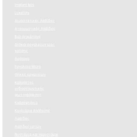
Implant kits
Luxators
Αιμοστατικές Λαβίδες
Ατραυματικές Λαβίδες
Βελονοκάτοχα
Δίσκοι εργαλείων μίας
χρήσης
Δρέπανα
Εργαλεία Micro
Θήκες εργαλείων
Καθρέπτες
ενδοστοματικής
φωτογράφισης
Καθρεφτάκια
Κοχλιάρια Απόξεσης
Λαβίδες
Λαβίδες ιστών
Νυστέρια και περιοτόμοι