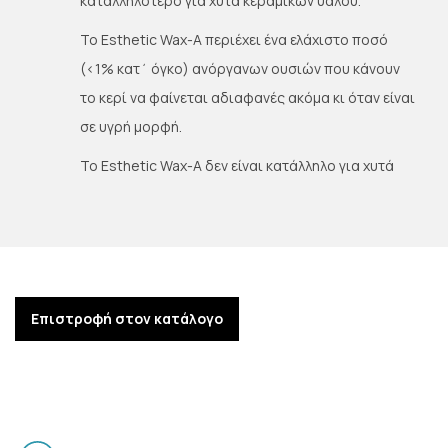
καταλληλότερο για χυτά κεραμικών υάλου.
Το Esthetic Wax-A περιέχει ένα ελάχιστο ποσό
(<1% κατ΄ όγκο) ανόργανων ουσιών που κάνουν
το κερί να φαίνεται αδιαφανές ακόμα κι όταν είναι
σε υγρή μορφή.
Το Esthetic Wax-A δεν είναι κατάλληλο για χυτά
κεραμικών υάλου.
Solidus: 124°F (51°C)
Χρώματα: και οι δύο τύποι διατίθενται σε καφέ
και μπεζ.
Επιστροφή στον κατάλογο