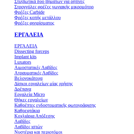
Στιλβωτικά δύο βημάτων για ρητίνες
Στρογγύλες φρέζες γωνιακής μικρομότορ
Φρέζες Carbide
Φρέζες κοπής μετάλλου
Φρέζες φινιρίσματος
ΕΡΓΑΛΕΙΑ
ΕΡΓΑΛΕΙΑ
Dissecting forceps
Implant kits
Luxators
Αιμοστατικές Λαβίδες
Ατραυματικές Λαβίδες
Βελονοκάτοχα
Δίσκοι εργαλείων μίας χρήσης
Δρέπανα
Εργαλεία Micro
Θήκες εργαλείων
Καθρέπτες ενδοστοματικής φωτογράφισης
Καθρεφτάκια
Κοχλιάρια Απόξεσης
Λαβίδες
Λαβίδες ιστών
Νυστέρια και περιοτόμοι