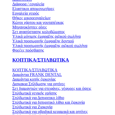
Διάφορα / εργαλεία
Ελαστικοι απομονωτήρες
Εργαλεία χειρός
Θήκες μικροεργαλείων
Κώνοι χάρτου και γουταπέρκας
Μηχανοκίνητες ρίνες
Σετ ανασύστασης κολοβώματος
Υλικά μόνιμης έμφραξης ριζικού σωλήνα
Υλικά προσωρινής έμφραξης δοντιού
Υλικά προσωρινής έμφραξης ριζικού σωλήνα
Φρεζες πρόσβασης
ΚΟΠΤΙΚΑ/ΣΤΙΛΒΩΤΙΚΑ
ΚΟΠΤΙΚΑ/ΣΤΙΛΒΩΤΙΚΑ
Διαμάντια FRANK DENTAL
Διαμάντια κοπής ζιρκονίας
Δισκακια Στίλβωσης για ρητίνες
Σετ διαμαντιών για στεφάνες, γέφυρες και όψεις
Στιλβωτικά γενικής χρήσης
Στιλβωτικά για Διπυριτικο λίθιο
Στιλβωτικά για διπυριτικό λίθιο και ζιρκονία
Στιλβωτικά για Ζιρκονία
Στιλβωτικά για υβριδικά κεραμικά και ρητίνες