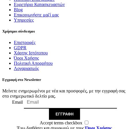
Ευρετήριο Κατασκευαστών
Blog
Επικοινωνήστε μαζί μας
Υπηρεσίες
Χρήσιμοι σύνδεσμοι
Επιστροφές
GDPR
Χάρτης Ιστότοπου
Όροι Χρήσης
Πολιτική Απορρήτου
Λογαριασμός
Εγγραφή στο Newsletter
Μείνετε ενημερωμένοι με νέα και προσφορές, με την εγγραφή σας
στο ενημερωτικό δελτίο μας.
Email
ΕΓΓΡΑΦΉ
Accept terms checkbox
Έχω διαβάσει και συμφωνώ με τους
Όροι Χρήσης