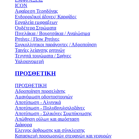
ICON
Αφαίρεση Τερηδόνας
Ενδορριζικοί άξονες/ Καρφίδες
Εργαλεία εμφραξεων
Ουδέτερα Στρώματα
Πινελάκια / Βουρτσάκια / Αναλώσιμα
Ρητίνες / Flow Ρητίνες
Συγκολλητικοι παράγοντες / Αδροποίηση
Ταινίες λείανσης ρητινών
Τεχνητά τοιχώματα / Σφήνες
Υαλοιονομερή
ΠΡΟΣΘΕΤΙΚΗ
ΠΡΟΣΘΕΤΙΚΗ
Αδροποίηση πορσελάνης
Αμαγόμωση οδοντοστοιχιών
Αποτύπωση - Αλγινικά
Αποτύπωση - Πολυβινυλσιλοξάνες
Αποτύπωση - Σιλικόνες Συμπύκνωσης
Απώθηση ούλων και αιμόσταση
Διάφορα
Ελεγχος άρθρωσης και σύγκλεισης
Κατασκευή προσωρινών στεφανών και γεφυρών