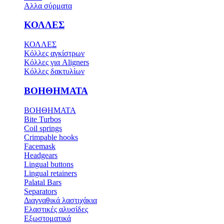
Αλλα σύρματα
ΚΟΛΛΕΣ
ΚΟΛΛΕΣ
Κόλλες αγκίστρων
Κόλλες για Aligners
Κόλλες δακτυλίων
ΒΟΗΘΗΜΑΤΑ
ΒΟΗΘΗΜΑΤΑ
Bite Turbos
Coil springs
Crimpable hooks
Facemask
Headgears
Lingual buttons
Lingual retainers
Palatal Bars
Separators
Διαγναθικά λαστιχάκια
Ελαστικές αλυσίδες
Εξωστοματικά