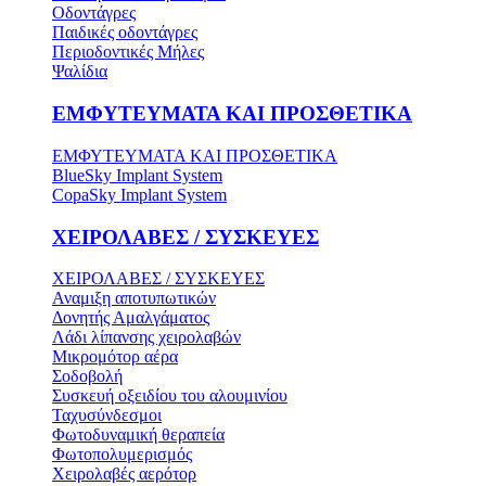
Οδοντάγρες
Παιδικές οδοντάγρες
Περιοδοντικές Μήλες
Ψαλίδια
ΕΜΦΥΤΕΥΜΑΤΑ ΚΑΙ ΠΡΟΣΘΕΤΙΚΑ
ΕΜΦΥΤΕΥΜΑΤΑ ΚΑΙ ΠΡΟΣΘΕΤΙΚΑ
BlueSky Implant System
CopaSky Implant System
ΧΕΙΡΟΛΑΒΕΣ / ΣΥΣΚΕΥΕΣ
ΧΕΙΡΟΛΑΒΕΣ / ΣΥΣΚΕΥΕΣ
Αναμιξη αποτυπωτικών
Δονητής Αμαλγάματος
Λάδι λίπανσης χειρολαβών
Μικρομότορ αέρα
Σοδοβολή
Συσκευή οξειδίου του αλουμινίου
Ταχυσύνδεσμοι
Φωτοδυναμική θεραπεία
Φωτοπολυμερισμός
Χειρολαβές αερότορ