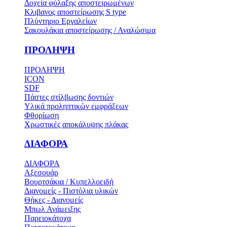
Δοχεία φύλαξης αποστειρωμένων
Κλιβανος αποστείρωσης S type
Πλύντηριο Εργαλείων
Σακουλάκια αποστείρωσης / Αναλώσιμα
ΠΡΟΛΗΨΗ
ΠΡΟΛΗΨΗ
ICON
SDF
Πάστες στίλβωσης δοντιών
Υλικά προληπτικών εμφράξεων
Φθορίωση
Χρωστικές αποκάλυψης πλάκας
ΔΙΑΦΟΡΑ
ΔΙΑΦΟΡΑ
Αξεσουάρ
Βουρτσάκια / Κυπελλοειδή
Διανομείς - Πιστόλια υλικών
Θήκες - Διανομείς
Μπωλ Ανάμειξης
Παρειοκάτοχα