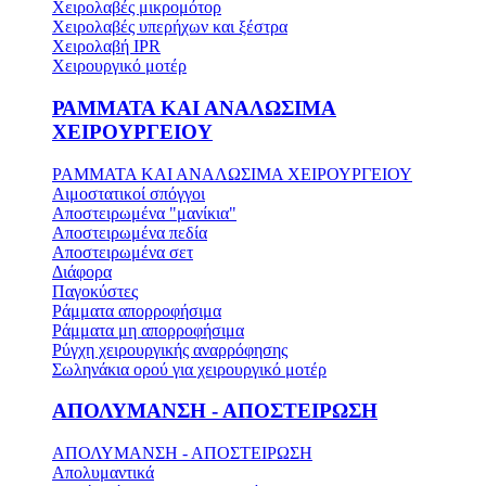
Χειρολαβές μικρομότορ
Χειρολαβές υπερήχων και ξέστρα
Χειρολαβή IPR
Χειρουργικό μοτέρ
ΡΑΜΜΑΤΑ ΚΑΙ ΑΝΑΛΩΣΙΜΑ
ΧΕΙΡΟΥΡΓΕΙΟΥ
ΡΑΜΜΑΤΑ ΚΑΙ ΑΝΑΛΩΣΙΜΑ ΧΕΙΡΟΥΡΓΕΙΟΥ
Αιμοστατικοί σπόγγοι
Αποστειρωμένα "μανίκια"
Αποστειρωμένα πεδία
Αποστειρωμένα σετ
Διάφορα
Παγοκύστες
Ράμματα απορροφήσιμα
Ράμματα μη απορροφήσιμα
Ρύγχη χειρουργικής αναρρόφησης
Σωληνάκια ορού για χειρουργικό μοτέρ
ΑΠΟΛΥΜΑΝΣΗ - ΑΠΟΣΤΕΙΡΩΣΗ
ΑΠΟΛΥΜΑΝΣΗ - ΑΠΟΣΤΕΙΡΩΣΗ
Απολυμαντικά