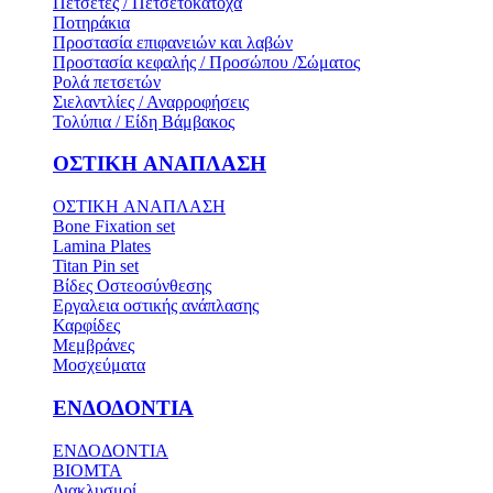
Πετσέτες / Πετσετοκάτοχα
Ποτηράκια
Προστασία επιφανειών και λαβών
Προστασία κεφαλής / Προσώπου /Σώματος
Ρολά πετσετών
Σιελαντλίες / Αναρροφήσεις
Τολύπια / Είδη Βάμβακος
ΟΣΤΙΚH ΑΝΑΠΛΑΣH
ΟΣΤΙΚH ΑΝΑΠΛΑΣH
Bone Fixation set
Lamina Plates
Titan Pin set
Βίδες Οστεοσύνθεσης
Εργαλεια οστικής ανάπλασης
Καρφίδες
Μεμβράνες
Μοσχεύματα
ΕΝΔΟΔΟΝΤΙΑ
ΕΝΔΟΔΟΝΤΙΑ
BIOMTA
Διακλυσμοί