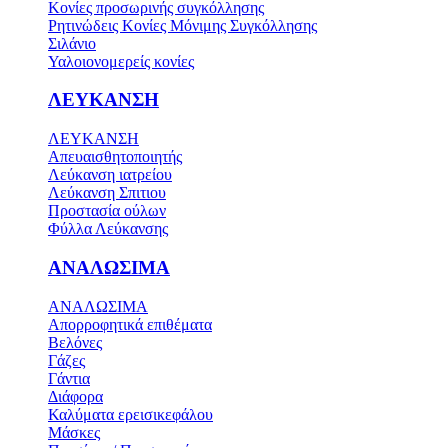
Κονίες προσωρινής συγκόλλησης
Ρητινώδεις Κονίες Μόνιμης Συγκόλλησης
Σιλάνιο
Υαλοιονομερείς κονίες
ΛΕΥΚΑΝΣΗ
ΛΕΥΚΑΝΣΗ
Απευαισθητοποιητής
Λεύκανση ιατρείου
Λεύκανση Σπιτιου
Προστασία ούλων
Φύλλα Λεύκανσης
ΑΝΑΛΩΣΙΜΑ
ΑΝΑΛΩΣΙΜΑ
Απορροφητικά επιθέματα
Βελόνες
Γάζες
Γάντια
Διάφορα
Καλύματα ερεισικεφάλου
Μάσκες