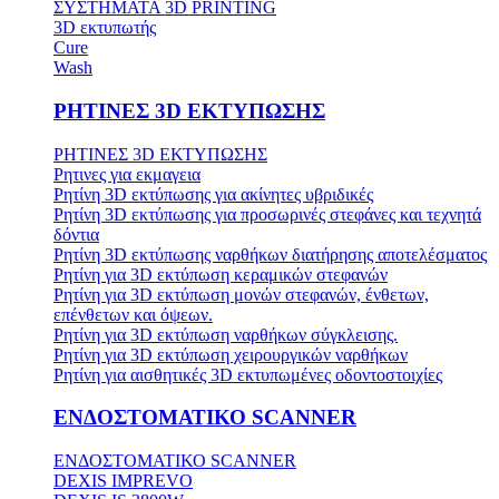
ΣΥΣΤΗΜΑΤΑ 3D PRINTING
3D εκτυπωτής
Cure
Wash
ΡΗΤΙΝΕΣ 3D ΕΚΤΥΠΩΣΗΣ
ΡΗΤΙΝΕΣ 3D ΕΚΤΥΠΩΣΗΣ
Ρητινες για εκμαγεια
Ρητίνη 3D εκτύπωσης για ακίνητες υβριδικές
Ρητίνη 3D εκτύπωσης για προσωρινές στεφάνες και τεχνητά
δόντια
Ρητίνη 3D εκτύπωσης ναρθήκων διατήρησης αποτελέσματος
Ρητίνη για 3D εκτύπωση κεραμικών στεφανών
Ρητίνη για 3D εκτύπωση μονών στεφανών, ένθετων,
επένθετων και όψεων.
Ρητίνη για 3D εκτύπωση ναρθήκων σύγκλεισης.
Ρητίνη για 3D εκτύπωση χειρουργικών ναρθήκων
Ρητίνη για αισθητικές 3D εκτυπωμένες οδοντοστοιχίες
ΕΝΔΟΣΤΟΜΑΤΙΚΟ SCANNER
ΕΝΔΟΣΤΟΜΑΤΙΚΟ SCANNER
DEXIS IMPREVO