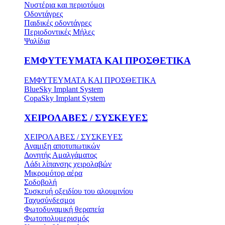
Νυστέρια και περιοτόμοι
Οδοντάγρες
Παιδικές οδοντάγρες
Περιοδοντικές Μήλες
Ψαλίδια
ΕΜΦΥΤΕΥΜΑΤΑ ΚΑΙ ΠΡΟΣΘΕΤΙΚΑ
ΕΜΦΥΤΕΥΜΑΤΑ ΚΑΙ ΠΡΟΣΘΕΤΙΚΑ
BlueSky Implant System
CopaSky Implant System
ΧΕΙΡΟΛΑΒΕΣ / ΣΥΣΚΕΥΕΣ
ΧΕΙΡΟΛΑΒΕΣ / ΣΥΣΚΕΥΕΣ
Αναμιξη αποτυπωτικών
Δονητής Αμαλγάματος
Λάδι λίπανσης χειρολαβών
Μικρομότορ αέρα
Σοδοβολή
Συσκευή οξειδίου του αλουμινίου
Ταχυσύνδεσμοι
Φωτοδυναμική θεραπεία
Φωτοπολυμερισμός