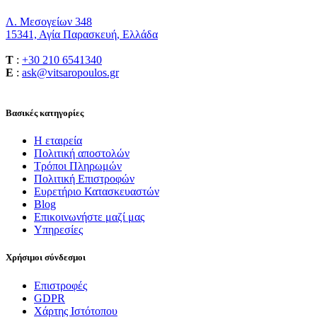
Λ. Μεσογείων 348
15341, Αγία Παρασκευή, Ελλάδα
T
:
+30 210 6541340
E
:
ask@vitsaropoulos.gr
Βασικές κατηγορίες
Η εταιρεία
Πολιτική αποστολών
Τρόποι Πληρωμών
Πολιτική Επιστροφών
Ευρετήριο Κατασκευαστών
Blog
Επικοινωνήστε μαζί μας
Υπηρεσίες
Χρήσιμοι σύνδεσμοι
Επιστροφές
GDPR
Χάρτης Ιστότοπου