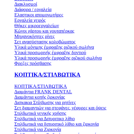
Διακλυσμοί
Διάφορα / εργαλεία
Ελαστικοι απομονωτήρες
Εργαλεία χειρός
Θήκες μικροεργαλείων
Κώνοι χάρτου και γουταπέρκας
Μηχανοκίνητες ρίνες
Σετ ανασύστασης κολοβώματος
Υλικά μόνιμης έμφραξης ριζικού σωλήνα
Υλικά προσωρινής έμφραξης δοντιού
Υλικά προσωρινής έμφραξης ριζικού σωλήνα
Φρεζες πρόσβασης
ΚΟΠΤΙΚΑ/ΣΤΙΛΒΩΤΙΚΑ
ΚΟΠΤΙΚΑ/ΣΤΙΛΒΩΤΙΚΑ
Διαμάντια FRANK DENTAL
Διαμάντια κοπής ζιρκονίας
Δισκακια Στίλβωσης για ρητίνες
Σετ διαμαντιών για στεφάνες, γέφυρες και όψεις
Στιλβωτικά γενικής χρήσης
Στιλβωτικά για Διπυριτικο λίθιο
Στιλβωτικά για διπυριτικό λίθιο και ζιρκονία
Στιλβωτικά για Ζιρκονία