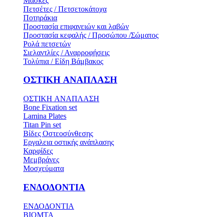
Μάσκες
Πετσέτες / Πετσετοκάτοχα
Ποτηράκια
Προστασία επιφανειών και λαβών
Προστασία κεφαλής / Προσώπου /Σώματος
Ρολά πετσετών
Σιελαντλίες / Αναρροφήσεις
Τολύπια / Είδη Βάμβακος
ΟΣΤΙΚH ΑΝΑΠΛΑΣH
ΟΣΤΙΚH ΑΝΑΠΛΑΣH
Bone Fixation set
Lamina Plates
Titan Pin set
Βίδες Οστεοσύνθεσης
Εργαλεια οστικής ανάπλασης
Καρφίδες
Μεμβράνες
Μοσχεύματα
ΕΝΔΟΔΟΝΤΙΑ
ΕΝΔΟΔΟΝΤΙΑ
BIOMTA