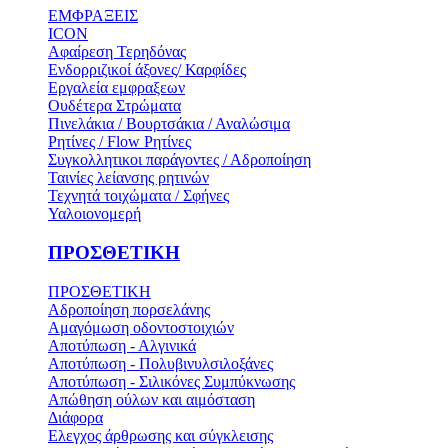
ΕΜΦΡΑΞΕΙΣ
ICON
Αφαίρεση Τερηδόνας
Ενδορριζικοί άξονες/ Καρφίδες
Εργαλεία εμφραξεων
Ουδέτερα Στρώματα
Πινελάκια / Βουρτσάκια / Αναλώσιμα
Ρητίνες / Flow Ρητίνες
Συγκολλητικοι παράγοντες / Αδροποίηση
Ταινίες λείανσης ρητινών
Τεχνητά τοιχώματα / Σφήνες
Υαλοιονομερή
ΠΡΟΣΘΕΤΙΚΗ
ΠΡΟΣΘΕΤΙΚΗ
Αδροποίηση πορσελάνης
Αμαγόμωση οδοντοστοιχιών
Αποτύπωση - Αλγινικά
Αποτύπωση - Πολυβινυλσιλοξάνες
Αποτύπωση - Σιλικόνες Συμπύκνωσης
Απώθηση ούλων και αιμόσταση
Διάφορα
Ελεγχος άρθρωσης και σύγκλεισης