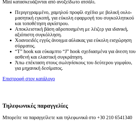
Mini κατασκευάζονται από ανοξείδωτο ατσάλι.
Περιγεγραμμένο, χαμηλού προφίλ σχέδιο με βολική ουλο-
μασητική εγκοπή, για εύκολη εφαρμογή του συγκολλητικού
και τοποθέτηση αγκίστρου.
Αποκλειστική βάση αδροποιημένη με λέιζερ για ιδανική,
αξιόπιστη συγκόλληση.
Χοανοειδές εγγύς άνοιγμα αύλακας για εύκολη εισχώρηση
σύρματος.
“T” hook και εύκαμπτο “J” hook σχεδιασμένα για άνεση του
ασθενή και ελαστική συγκράτηση.
Άπω επέκταση στους σωληνίσκους του δεύτερου γομφίου,
για μηχανική δεσίματος.
Επιστροφή στον κατάλογο
Τηλεφωνικές παραγγελίες
Μπορείτε να παραγγείλετε και τηλεφωνικά στο +30 210 6541340