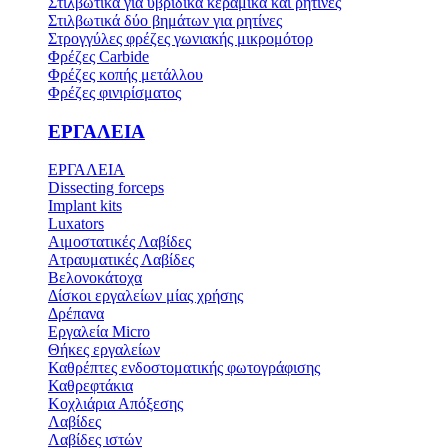
Στιλβωτικά για υβριδικά κεραμικά και ρητίνες
Στιλβωτικά δύο βημάτων για ρητίνες
Στρογγύλες φρέζες γωνιακής μικρομότορ
Φρέζες Carbide
Φρέζες κοπής μετάλλου
Φρέζες φινιρίσματος
ΕΡΓΑΛΕΙΑ
ΕΡΓΑΛΕΙΑ
Dissecting forceps
Implant kits
Luxators
Αιμοστατικές Λαβίδες
Ατραυματικές Λαβίδες
Βελονοκάτοχα
Δίσκοι εργαλείων μίας χρήσης
Δρέπανα
Εργαλεία Micro
Θήκες εργαλείων
Καθρέπτες ενδοστοματικής φωτογράφισης
Καθρεφτάκια
Κοχλιάρια Απόξεσης
Λαβίδες
Λαβίδες ιστών