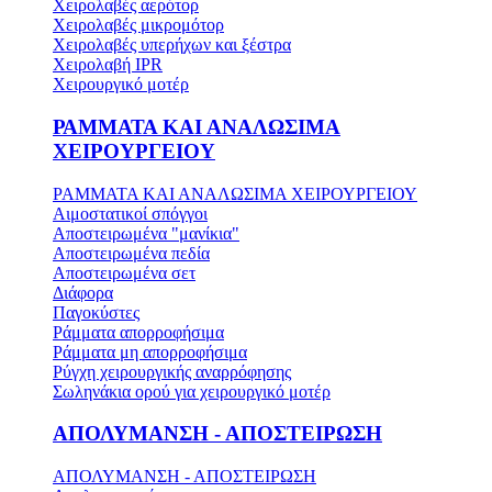
Χειρολαβές αερότορ
Χειρολαβές μικρομότορ
Χειρολαβές υπερήχων και ξέστρα
Χειρολαβή IPR
Χειρουργικό μοτέρ
ΡΑΜΜΑΤΑ ΚΑΙ ΑΝΑΛΩΣΙΜΑ
ΧΕΙΡΟΥΡΓΕΙΟΥ
ΡΑΜΜΑΤΑ ΚΑΙ ΑΝΑΛΩΣΙΜΑ ΧΕΙΡΟΥΡΓΕΙΟΥ
Αιμοστατικοί σπόγγοι
Αποστειρωμένα "μανίκια"
Αποστειρωμένα πεδία
Αποστειρωμένα σετ
Διάφορα
Παγοκύστες
Ράμματα απορροφήσιμα
Ράμματα μη απορροφήσιμα
Ρύγχη χειρουργικής αναρρόφησης
Σωληνάκια ορού για χειρουργικό μοτέρ
ΑΠΟΛΥΜΑΝΣΗ - ΑΠΟΣΤΕΙΡΩΣΗ
ΑΠΟΛΥΜΑΝΣΗ - ΑΠΟΣΤΕΙΡΩΣΗ