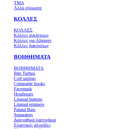
TMA
Αλλα σύρματα
ΚΟΛΛΕΣ
ΚΟΛΛΕΣ
Κόλλες αγκίστρων
Κόλλες για Aligners
Κόλλες δακτυλίων
ΒΟΗΘΗΜΑΤΑ
ΒΟΗΘΗΜΑΤΑ
Bite Turbos
Coil springs
Crimpable hooks
Facemask
Headgears
Lingual buttons
Lingual retainers
Palatal Bars
Separators
Διαγναθικά λαστιχάκια
Ελαστικές αλυσίδες