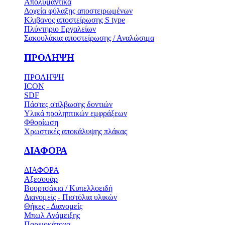
Απολυμαντικά
Δοχεία φύλαξης αποστειρωμένων
Κλιβανος αποστείρωσης S type
Πλύντηριο Εργαλείων
Σακουλάκια αποστείρωσης / Αναλώσιμα
ΠΡΟΛΗΨΗ
ΠΡΟΛΗΨΗ
ICON
SDF
Πάστες στίλβωσης δοντιών
Υλικά προληπτικών εμφράξεων
Φθορίωση
Χρωστικές αποκάλυψης πλάκας
ΔΙΑΦΟΡΑ
ΔΙΑΦΟΡΑ
Αξεσουάρ
Βουρτσάκια / Κυπελλοειδή
Διανομείς - Πιστόλια υλικών
Θήκες - Διανομείς
Μπωλ Ανάμειξης
Παρειοκάτοχα