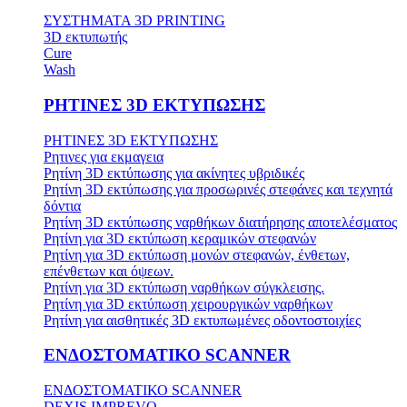
ΣΥΣΤΗΜΑΤΑ 3D PRINTING
3D εκτυπωτής
Cure
Wash
ΡΗΤΙΝΕΣ 3D ΕΚΤΥΠΩΣΗΣ
ΡΗΤΙΝΕΣ 3D ΕΚΤΥΠΩΣΗΣ
Ρητινες για εκμαγεια
Ρητίνη 3D εκτύπωσης για ακίνητες υβριδικές
Ρητίνη 3D εκτύπωσης για προσωρινές στεφάνες και τεχνητά
δόντια
Ρητίνη 3D εκτύπωσης ναρθήκων διατήρησης αποτελέσματος
Ρητίνη για 3D εκτύπωση κεραμικών στεφανών
Ρητίνη για 3D εκτύπωση μονών στεφανών, ένθετων,
επένθετων και όψεων.
Ρητίνη για 3D εκτύπωση ναρθήκων σύγκλεισης.
Ρητίνη για 3D εκτύπωση χειρουργικών ναρθήκων
Ρητίνη για αισθητικές 3D εκτυπωμένες οδοντοστοιχίες
ΕΝΔΟΣΤΟΜΑΤΙΚΟ SCANNER
ΕΝΔΟΣΤΟΜΑΤΙΚΟ SCANNER
DEXIS IMPREVO