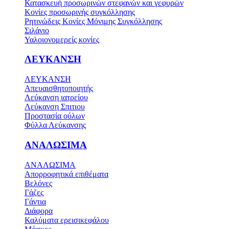
Κατασκευή προσωρινών στεφανών και γεφυρών
Κονίες προσωρινής συγκόλλησης
Ρητινώδεις Κονίες Μόνιμης Συγκόλλησης
Σιλάνιο
Υαλοιονομερείς κονίες
ΛΕΥΚΑΝΣΗ
ΛΕΥΚΑΝΣΗ
Απευαισθητοποιητής
Λεύκανση ιατρείου
Λεύκανση Σπιτιου
Προστασία ούλων
Φύλλα Λεύκανσης
ΑΝΑΛΩΣΙΜΑ
ΑΝΑΛΩΣΙΜΑ
Απορροφητικά επιθέματα
Βελόνες
Γάζες
Γάντια
Διάφορα
Καλύματα ερεισικεφάλου