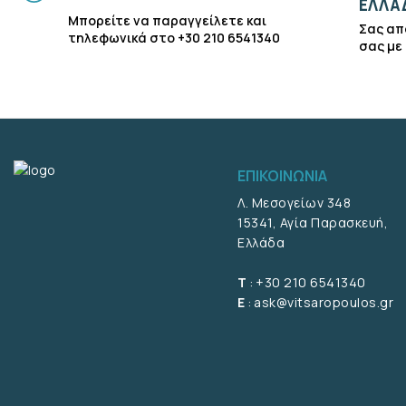
ΕΛΛΑ
Μπορείτε να παραγγείλετε και
Σας απ
τηλεφωνικά στο +30 210 6541340
σας με
ΕΠΙΚΟΙΝΩΝΙΑ
Λ. Μεσογείων 348
15341, Αγία Παρασκευή,
Ελλάδα
T
:
+30 210 6541340
E
:
ask@vitsaropoulos.gr