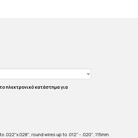
το ηλεκτρονικό κατάστημα για
 .022''x.028'', round wires up to .012'' - .020'', 115mm.