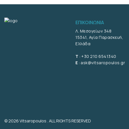
ΕΠΙΚΟΙΝΩΝΊΑ
Λ. Μεσογείων 348
15341, Αγία Παρασκευή,
Ελλάδα
T
:
+30 210 6541340
E
:
ask@vitsaropoulos.gr
© 2026 Vitsaropoulos . ALL RIGHTS RESERVED