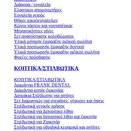
Διάφορα / εργαλεία
Ελαστικοι απομονωτήρες
Εργαλεία χειρός
Θήκες μικροεργαλείων
Κώνοι χάρτου και γουταπέρκας
Μηχανοκίνητες ρίνες
Σετ ανασύστασης κολοβώματος
Υλικά μόνιμης έμφραξης ριζικού σωλήνα
Υλικά προσωρινής έμφραξης δοντιού
Υλικά προσωρινής έμφραξης ριζικού σωλήνα
Φρεζες πρόσβασης
ΚΟΠΤΙΚΑ/ΣΤΙΛΒΩΤΙΚΑ
ΚΟΠΤΙΚΑ/ΣΤΙΛΒΩΤΙΚΑ
Διαμάντια FRANK DENTAL
Διαμάντια κοπής ζιρκονίας
Δισκακια Στίλβωσης για ρητίνες
Σετ διαμαντιών για στεφάνες, γέφυρες και όψεις
Στιλβωτικά γενικής χρήσης
Στιλβωτικά για Διπυριτικο λίθιο
Στιλβωτικά για διπυριτικό λίθιο και ζιρκονία
Στιλβωτικά για Ζιρκονία
Στιλβωτικά για υβριδικά κεραμικά και ρητίνες