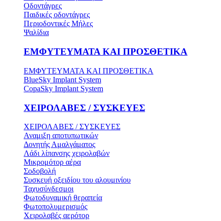
Οδοντάγρες
Παιδικές οδοντάγρες
Περιοδοντικές Μήλες
Ψαλίδια
ΕΜΦΥΤΕΥΜΑΤΑ ΚΑΙ ΠΡΟΣΘΕΤΙΚΑ
ΕΜΦΥΤΕΥΜΑΤΑ ΚΑΙ ΠΡΟΣΘΕΤΙΚΑ
BlueSky Implant System
CopaSky Implant System
ΧΕΙΡΟΛΑΒΕΣ / ΣΥΣΚΕΥΕΣ
ΧΕΙΡΟΛΑΒΕΣ / ΣΥΣΚΕΥΕΣ
Αναμιξη αποτυπωτικών
Δονητής Αμαλγάματος
Λάδι λίπανσης χειρολαβών
Μικρομότορ αέρα
Σοδοβολή
Συσκευή οξειδίου του αλουμινίου
Ταχυσύνδεσμοι
Φωτοδυναμική θεραπεία
Φωτοπολυμερισμός
Χειρολαβές αερότορ