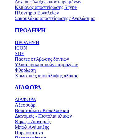
Δοχεία φύλαξης αποστειρωμένων
Κλιβανος αποστείρωσης S type
Πλύντηριο Εργαλείων
Σακουλάκια αποστείρωσης / Αναλώσιμα
ΠΡΟΛΗΨΗ
ΠΡΟΛΗΨΗ
ICON
SDF
Πάστες στίλβωσης δοντιών
Υλικά προληπτικών εμφράξεων
Φθορίωση
Χρωστικές αποκάλυψης πλάκας
ΔΙΑΦΟΡΑ
ΔΙΑΦΟΡΑ
Αξεσουάρ
Βουρτσάκια / Κυπελλοειδή
Διανομείς - Πιστόλια υλικών
Θήκες - Διανομείς
Μπωλ Ανάμειξης
Παρειοκάτοχα