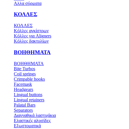
Αλλα σύρματα
ΚΟΛΛΕΣ
ΚΟΛΛΕΣ
Κόλλες αγκίστρων
Κόλλες για Aligners
Κόλλες δακτυλίων
ΒΟΗΘΗΜΑΤΑ
ΒΟΗΘΗΜΑΤΑ
Bite Turbos
Coil springs
Crimpable hooks
Facemask
Headgears
Lingual buttons
Lingual retainers
Palatal Bars
Separators
Διαγναθικά λαστιχάκια
Ελαστικές αλυσίδες
Εξωστοματικά