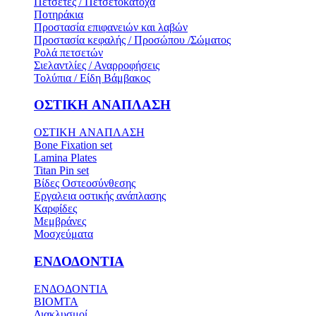
Πετσέτες / Πετσετοκάτοχα
Ποτηράκια
Προστασία επιφανειών και λαβών
Προστασία κεφαλής / Προσώπου /Σώματος
Ρολά πετσετών
Σιελαντλίες / Αναρροφήσεις
Τολύπια / Είδη Βάμβακος
ΟΣΤΙΚH ΑΝΑΠΛΑΣH
ΟΣΤΙΚH ΑΝΑΠΛΑΣH
Bone Fixation set
Lamina Plates
Titan Pin set
Βίδες Οστεοσύνθεσης
Εργαλεια οστικής ανάπλασης
Καρφίδες
Μεμβράνες
Μοσχεύματα
ΕΝΔΟΔΟΝΤΙΑ
ΕΝΔΟΔΟΝΤΙΑ
BIOMTA
Διακλυσμοί