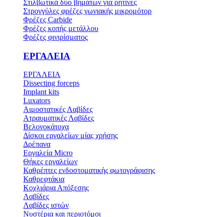
Στιλβωτικά δύο βημάτων για ρητίνες
Στρογγύλες φρέζες γωνιακής μικρομότορ
Φρέζες Carbide
Φρέζες κοπής μετάλλου
Φρέζες φινιρίσματος
ΕΡΓΑΛΕΙΑ
ΕΡΓΑΛΕΙΑ
Dissecting forceps
Implant kits
Luxators
Αιμοστατικές Λαβίδες
Ατραυματικές Λαβίδες
Βελονοκάτοχα
Δίσκοι εργαλείων μίας χρήσης
Δρέπανα
Εργαλεία Micro
Θήκες εργαλείων
Καθρέπτες ενδοστοματικής φωτογράφισης
Καθρεφτάκια
Κοχλιάρια Απόξεσης
Λαβίδες
Λαβίδες ιστών
Νυστέρια και περιοτόμοι