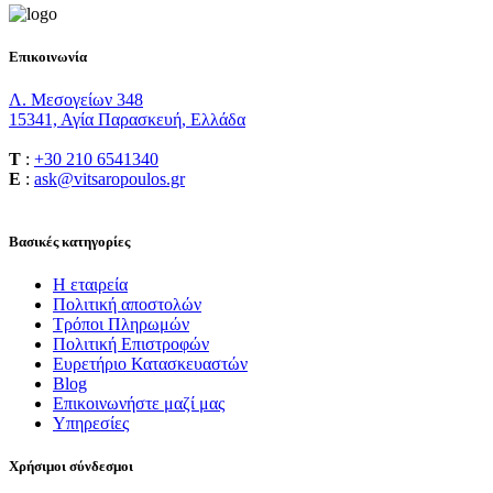
Επικοινωνία
Λ. Μεσογείων 348
15341, Αγία Παρασκευή, Ελλάδα
T
:
+30 210 6541340
E
:
ask@vitsaropoulos.gr
Βασικές κατηγορίες
Η εταιρεία
Πολιτική αποστολών
Τρόποι Πληρωμών
Πολιτική Επιστροφών
Ευρετήριο Κατασκευαστών
Blog
Επικοινωνήστε μαζί μας
Υπηρεσίες
Χρήσιμοι σύνδεσμοι