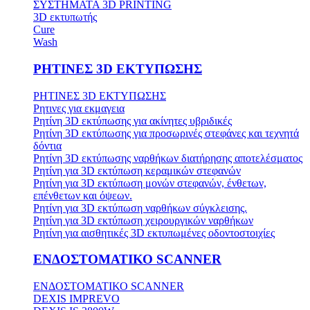
ΣΥΣΤΗΜΑΤΑ 3D PRINTING
3D εκτυπωτής
Cure
Wash
ΡΗΤΙΝΕΣ 3D ΕΚΤΥΠΩΣΗΣ
ΡΗΤΙΝΕΣ 3D ΕΚΤΥΠΩΣΗΣ
Ρητινες για εκμαγεια
Ρητίνη 3D εκτύπωσης για ακίνητες υβριδικές
Ρητίνη 3D εκτύπωσης για προσωρινές στεφάνες και τεχνητά
δόντια
Ρητίνη 3D εκτύπωσης ναρθήκων διατήρησης αποτελέσματος
Ρητίνη για 3D εκτύπωση κεραμικών στεφανών
Ρητίνη για 3D εκτύπωση μονών στεφανών, ένθετων,
επένθετων και όψεων.
Ρητίνη για 3D εκτύπωση ναρθήκων σύγκλεισης.
Ρητίνη για 3D εκτύπωση χειρουργικών ναρθήκων
Ρητίνη για αισθητικές 3D εκτυπωμένες οδοντοστοιχίες
ΕΝΔΟΣΤΟΜΑΤΙΚΟ SCANNER
ΕΝΔΟΣΤΟΜΑΤΙΚΟ SCANNER
DEXIS IMPREVO