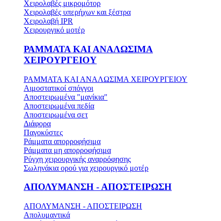
Χειρολαβές μικρομότορ
Χειρολαβές υπερήχων και ξέστρα
Χειρολαβή IPR
Χειρουργικό μοτέρ
ΡΑΜΜΑΤΑ ΚΑΙ ΑΝΑΛΩΣΙΜΑ
ΧΕΙΡΟΥΡΓΕΙΟΥ
ΡΑΜΜΑΤΑ ΚΑΙ ΑΝΑΛΩΣΙΜΑ ΧΕΙΡΟΥΡΓΕΙΟΥ
Αιμοστατικοί σπόγγοι
Αποστειρωμένα "μανίκια"
Αποστειρωμένα πεδία
Αποστειρωμένα σετ
Διάφορα
Παγοκύστες
Ράμματα απορροφήσιμα
Ράμματα μη απορροφήσιμα
Ρύγχη χειρουργικής αναρρόφησης
Σωληνάκια ορού για χειρουργικό μοτέρ
ΑΠΟΛΥΜΑΝΣΗ - ΑΠΟΣΤΕΙΡΩΣΗ
ΑΠΟΛΥΜΑΝΣΗ - ΑΠΟΣΤΕΙΡΩΣΗ
Απολυμαντικά