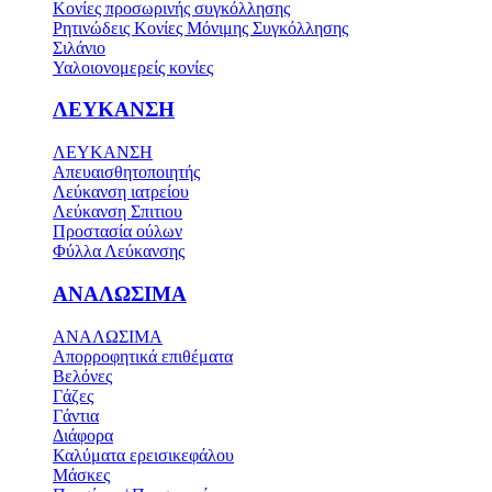
Κονίες προσωρινής συγκόλλησης
Ρητινώδεις Κονίες Μόνιμης Συγκόλλησης
Σιλάνιο
Υαλοιονομερείς κονίες
ΛΕΥΚΑΝΣΗ
ΛΕΥΚΑΝΣΗ
Απευαισθητοποιητής
Λεύκανση ιατρείου
Λεύκανση Σπιτιου
Προστασία ούλων
Φύλλα Λεύκανσης
ΑΝΑΛΩΣΙΜΑ
ΑΝΑΛΩΣΙΜΑ
Απορροφητικά επιθέματα
Βελόνες
Γάζες
Γάντια
Διάφορα
Καλύματα ερεισικεφάλου
Μάσκες