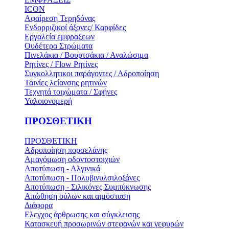
ICON
Αφαίρεση Τερηδόνας
Ενδορριζικοί άξονες/ Καρφίδες
Εργαλεία εμφραξεων
Ουδέτερα Στρώματα
Πινελάκια / Βουρτσάκια / Αναλώσιμα
Ρητίνες / Flow Ρητίνες
Συγκολλητικοι παράγοντες / Αδροποίηση
Ταινίες λείανσης ρητινών
Τεχνητά τοιχώματα / Σφήνες
Υαλοιονομερή
ΠΡΟΣΘΕΤΙΚΗ
ΠΡΟΣΘΕΤΙΚΗ
Αδροποίηση πορσελάνης
Αμαγόμωση οδοντοστοιχιών
Αποτύπωση - Αλγινικά
Αποτύπωση - Πολυβινυλσιλοξάνες
Αποτύπωση - Σιλικόνες Συμπύκνωσης
Απώθηση ούλων και αιμόσταση
Διάφορα
Ελεγχος άρθρωσης και σύγκλεισης
Κατασκευή προσωρινών στεφανών και γεφυρών