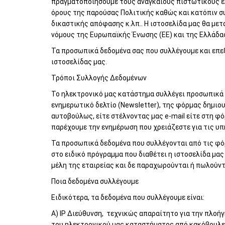
πραγματοποιήσουμε τους αναγκαίους πιστωτικούς ελ
όρους της παρούσας Πολιτικής καθώς και κατόπιν σ
δικαστικής απόφασης κ.λπ.. Η ιστοσελίδα μας θα με
νόμους της Ευρωπαϊκής Ένωσης (ΕΕ) και της Ελλάδας
Τα προσωπικά δεδομένα σας που συλλέγουμε και επ
ιστοσελίδας μας.
Τρόποι Συλλογής Δεδομένων
Το ηλεκτρονικό μας κατάστημα συλλέγει προσωπικά 
ενημερωτικό δελτίο (Newsletter), της φόρμας δημιου
αυτοβούλως, είτε στέλνοντας μας e-mail είτε στη φό
παρέχουμε την ενημέρωση που χρειάζεστε για τις υπη
Τα προσωπικά δεδομένα που συλλέγονται από τις φό
στο ειδικό πρόγραμμα που διαθέτει η ιστοσελίδα μας
μέλη της εταιρείας και δε παραχωρούνται ή πωλούντ
Ποια δεδομένα συλλέγουμε
Ειδικότερα, τα δεδομένα που συλλέγουμε είναι:
Α) IP Διεύθυνση, τεχνικώς απαραίτητο για την πλοήγ
του ηλεκτρονικού μας καταστήματος από κακόβουλες