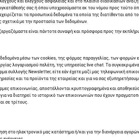
έγχους και ελέγχους ασφαλείας και στο πλαίσιο διαδικασιών αναζ
υγκατάθεσής σας ή όπου υποχρεούμαστε εκ του νόμου προς τούτο όπω
ταχειρίζεται τα προσωπικά δεδομένα τα οποία της διατίθενται από 
 σχετικά με την προστασία των δεδομένων.
εξεργαζόμαστε είναι πάντοτε συναφή και πρόσφορα προς την εκπλή
δεδομένα μέσω των cookies, της φόρμας παραγγελίας, των φορμών 
ργίας λογαριασμού πελάτη, της υπηρεσίας live chat. Τα συγκεκριμένα
ρμα συλλογής Newsletter, είτε εάν έχετε μαζί μας τηλεφωνική επικοι
ρεσίες και τα προϊόντα της εταιρείας και για να σας εξυπηρετήσουμ
ρμες επικοινωνίας, αποστέλλονται κρυπτογραφημένα και αποθηκεύον
 για να διατηρεί το ιστορικό των επικοινωνιών που έχουν πραγματοπ
αι σε τρίτους.
ηση στο ηλεκτρονικό μας κατάστημα ή/και για την διενέργεια αγορώ
 ενέργειες.